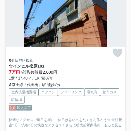
世田谷区松原
ウインヒル松原
101
7
万円
管理/共益費2,000円
1階 / 17.40㎡ / 1K /築37年
京王線「代田橋」駅 徒歩7分
室内洗濯機置場
エアコン
フローリング
電気有
都市ガス
駐輪場
礼0
即入居可
快適なアクセスで毎日を楽に…休日は思い出をたくさん作ろう☆ 最短新
宿5分・渋谷6分の快適なアクセス！さらに明大前駅商店街...
もっと見る