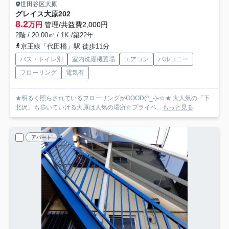
世田谷区大原
グレイス大原
202
8.2
万円
管理/共益費2,000円
2階 / 20.00㎡ / 1K /築22年
京王線「代田橋」駅 徒歩11分
バス・トイレ別
室内洗濯機置場
エアコン
バルコニー
フローリング
電気有
★明るく照らされているフローリングがGOOD(^_-)-☆★ 大人気の「下
北沢」も歩いていける大原は人気の場所☆プライベ...
もっと見る
アパート