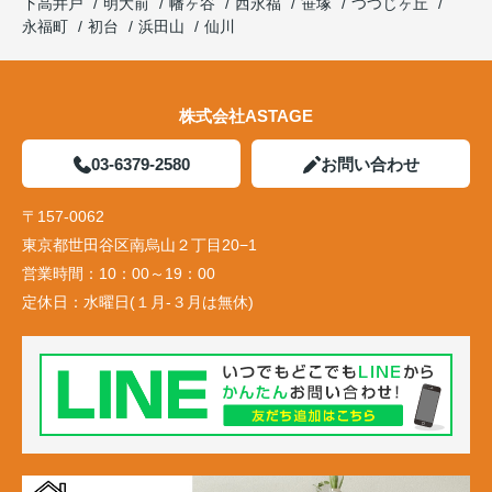
下高井戸
明大前
幡ヶ谷
西永福
笹塚
つつじヶ丘
永福町
初台
浜田山
仙川
株式会社ASTAGE
03-6379-2580
お問い合わせ
〒157-0062
東京都世田谷区南烏山２丁目20−1
営業時間：
10：00～19：00
定休日：
水曜日(１月-３月は無休)