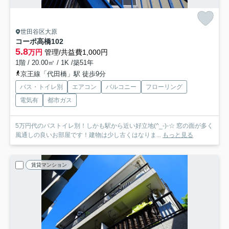
世田谷区大原
コーポ高橋
102
5.8
万円
管理/共益費1,000円
1階 / 20.00㎡ / 1K /築51年
京王線「代田橋」駅 徒歩9分
バス・トイレ別
エアコン
バルコニー
フローリング
電気有
都市ガス
5万円代のバストイレ別！しかも駅から近い好立地(^_-)-☆ 窓の面が多く
風通しの良いお部屋です！建物は少し古くはなりま...
もっと見る
賃貸マンション