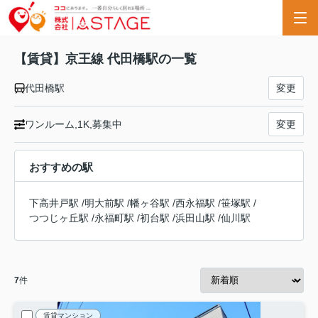
【賃貸】京王線 代田橋駅の一覧
代田橋駅
変更
ワンルーム,1K,募集中
変更
おすすめの駅
下高井戸駅
/
明大前駅
/
幡ヶ谷駅
/
西永福駅
/
笹塚駅
/
つつじヶ丘駅
/
永福町駅
/
初台駅
/
浜田山駅
/
仙川駅
7
件
賃貸マンション