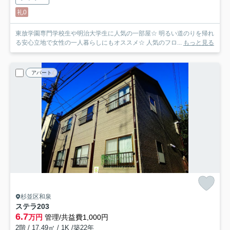
礼0
東放学園専門学校生や明治大学生に人気の一部屋☆ 明るい道のりを帰れ
る安心立地で女性の一人暮らしにもオススメ☆ 人気のフロ...
もっと見る
アパート
杉並区和泉
ステラ
203
6.7
万円
管理/共益費1,000円
2階 / 17.49㎡ / 1K /築22年