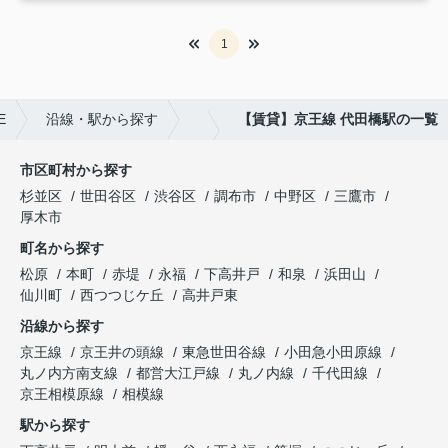
1
E
沿線・駅から探す
【賃貸】京王線 代田橋駅の一覧
市区町村から探す
杉並区
世田谷区
渋谷区
調布市
中野区
三鷹市
厚木市
町名から探す
松原
本町
赤堤
永福
下高井戸
和泉
浜田山
仙川町
西つつじケ丘
高井戸東
沿線から探す
京王線
京王井の頭線
東急世田谷線
小田急小田原線
丸ノ内方南支線
都営大江戸線
丸ノ内線
千代田線
京王相模原線
相模線
駅から探す