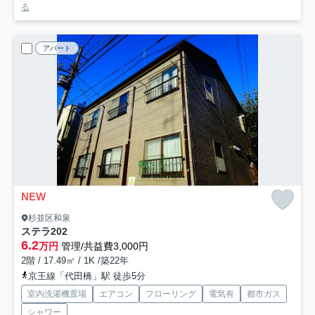
る
アパート
NEW
杉並区和泉
ステラ
202
6.2
万円
管理/共益費3,000円
2階 / 17.49㎡ / 1K /築22年
京王線「代田橋」駅 徒歩5分
室内洗濯機置場
エアコン
フローリング
電気有
都市ガス
シャワー