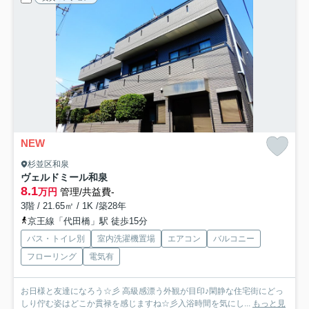
NEW
杉並区和泉
ヴェルドミール和泉
8.1
万円
管理/共益費-
3階 / 21.65㎡ / 1K /築28年
京王線「代田橋」駅 徒歩15分
バス・トイレ別
室内洗濯機置場
エアコン
バルコニー
フローリング
電気有
お日様と友達になろう☆彡 高級感漂う外観が目印♪閑静な住宅街にどっ
しり佇む姿はどこか貫禄を感じますね☆彡入浴時間を気にし...
もっと見