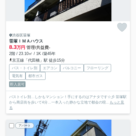
渋谷区笹塚
笹塚ＩＭＡハウス
8.3
万円
管理/共益費-
2階 / 23.10㎡ / 1K /築45年
京王線「代田橋」駅 徒歩15分
バス・トイレ別
エアコン
バルコニー
フローリング
電気有
都市ガス
即入居可
バストイレ別…しかもマンション！手にするのはアナタです☆彡 笹塚駅
から商店街を歩いて4分…一本入った静かな立地で都会の喧...
もっと見
る
アパート