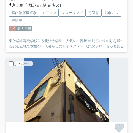
京王線「代田橋」駅 徒歩5分
室内洗濯機置場
エアコン
フローリング
電気有
都市ガス
駐輪場
礼0
即入居可
東放学園専門学校生や明治大学生に人気の一部屋☆ 明るい道のりを帰れ
る安心立地で女性の一人暮らしにもオススメ☆ 人気のフロ...
もっと見る
アパート