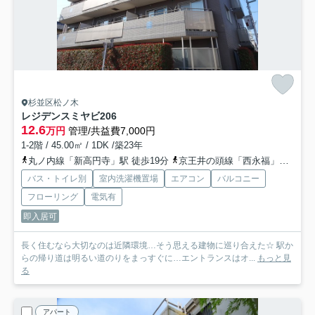
杉並区松ノ木
レジデンスミヤビ
206
12.6
万円
管理/共益費7,000円
1-2階 / 45.00㎡ / 1DK /築23年
丸ノ内線「新高円寺」駅 徒歩19分
京王井の頭線「西永福」駅 徒歩19分
バス・トイレ別
室内洗濯機置場
エアコン
バルコニー
フローリング
電気有
即入居可
長く住むなら大切なのは近隣環境…そう思える建物に巡り合えた☆ 駅か
らの帰り道は明るい道のりをまっすぐに…エントランスはオ...
もっと見
る
アパート