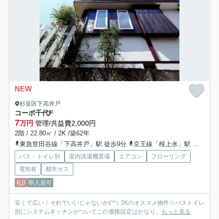
NEW
杉並区下高井戸
コーポ千代
F
7
万円
管理/共益費2,000円
2階 / 22.80㎡ / 2K /築62年
東急世田谷線「下高井戸」駅 徒歩9分
京王線「桜上水」駅 徒歩12分
バス・トイレ別
室内洗濯機置場
エアコン
フローリング
電気有
都市ガス
礼0
即入居可
安くて広い！それでいいじゃないか(^^♪ 2Kのオススメ物件☆バストイレ
別にシステムキッチンがついてこの価格設定はかなり...
もっと見る