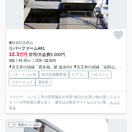
杉並区浜田山
リバーファーム
401
12.3
万円
管理/共益費5,000円
4階 / 44.95㎡ / 2DK /築36年
京王井の頭線「西永福」駅 徒歩6分
京王井の頭線「浜田山」駅 徒歩10分
バス・トイレ別
室内洗濯機置場
エアコン
バルコニー
フローリング
電気有
スーパー、コンビニ等の商業施設が充実♪毎日のお買い物が楽しくなり
そう☆彡和田掘公園も近く、週末はお散歩デートなんかも♪落...
もっと
見る
賃貸マンション