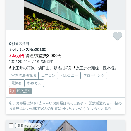
杉並区浜田山
カオパレスNo20
105
7.5
万円
管理/共益費3,000円
1階 / 20.44㎡ / 1K /築33年
京王井の頭線「浜田山」駅 徒歩2分
京王井の頭線「西永福」駅 徒歩14分
室内洗濯機置場
エアコン
バルコニー
フローリング
電気有
都市ガス
礼0
即入居可
広いお部屋は好き♪広～～いお部屋はもっと好き♪♪ 開放感溢れる8.5帖の
お部屋はいい意味で家具の配置に困っちゃいそう☆ ...
もっと見る
賃貸マンション