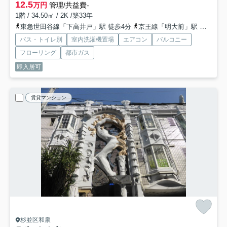
12.5
万円
管理/共益費-
1階 / 34.50㎡ / 2K /築33年
東急世田谷線「下高井戸」駅 徒歩4分
京王線「明大前」駅 徒歩14分
バス・トイレ別
室内洗濯機置場
エアコン
バルコニー
フローリング
都市ガス
即入居可
賃貸マンション
杉並区和泉