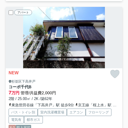
アパート
NEW
杉並区下高井戸
コーポ千代
B
7
万円
管理/共益費2,000円
2階 / 25.00㎡ / 2K /築62年
東急世田谷線「下高井戸」駅 徒歩9分
京王線「桜上水」駅 徒歩12分
バス・トイレ別
室内洗濯機置場
エアコン
フローリング
電気有
都市ガス
礼0
即入居可