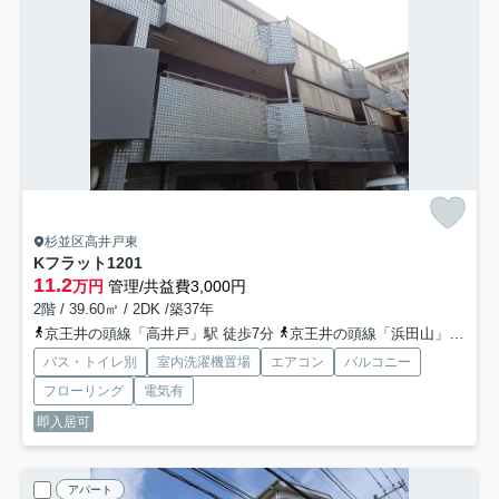
杉並区高井戸東
Kフラット1
201
11.2
万円
管理/共益費3,000円
2階 / 39.60㎡ / 2DK /築37年
京王井の頭線「高井戸」駅 徒歩7分
京王井の頭線「浜田山」駅 徒歩11分
バス・トイレ別
室内洗濯機置場
エアコン
バルコニー
フローリング
電気有
即入居可
アパート