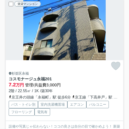
賃貸マンション
杉並区永福
コスモナージュ永福
201
7.2
万円
管理/共益費3,000円
2階 / 22.55㎡ / 1K /築30年
京王井の頭線「永福町」駅 徒歩6分
京王線「下高井戸」駅 徒歩15分
バス・トイレ別
室内洗濯機置場
エアコン
バルコニー
フローリング
電気有
設備や写真じゃ伝わらない！ココの良さは自分の目で確かめよう！ 新築