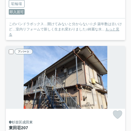
駐輪場
即入居可
このパンドラボックス…開けてみないと分からない☆彡 築年数は古いけ
ど…室内リフォームで新しく生まれ変わりました♪綺麗な水...
もっと見
る
アパート
杉並区成田東
東田荘
207