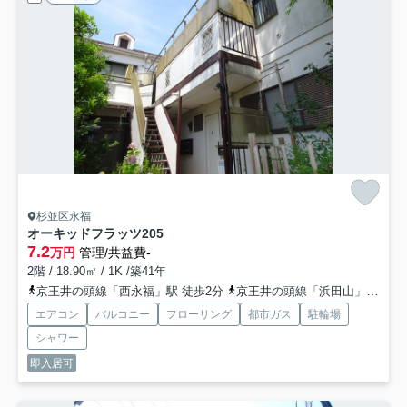
杉並区永福
オーキッドフラッツ
205
7.2
万円
管理/共益費-
2階 / 18.90㎡ / 1K /築41年
京王井の頭線「西永福」駅 徒歩2分
京王井の頭線「浜田山」駅 徒歩11分
エアコン
バルコニー
フローリング
都市ガス
駐輪場
シャワー
即入居可