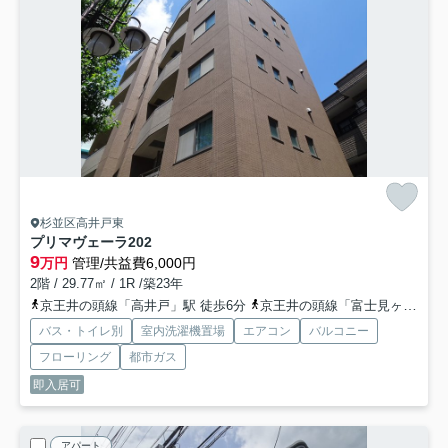
杉並区高井戸東
プリマヴェーラ
202
9
万円
管理/共益費6,000円
2階 / 29.77㎡ / 1R /築23年
京王井の頭線「高井戸」駅 徒歩6分
京王井の頭線「富士見ヶ丘」駅 徒歩15分
バス・トイレ別
室内洗濯機置場
エアコン
バルコニー
フローリング
都市ガス
即入居可
アパート