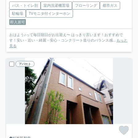
バス・トイレ別
室内洗濯機置場
フローリング
都市ガス
駐輪場
TVモニタ付インターホン
即入居可
おはよう♪って毎日朝日がお出迎え〜 はっきり言います！おすすめで
す！安い・近い・綺麗・安心・コンクリート造りのバランス感...
もっと
見る
アパート