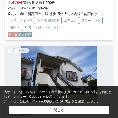
7.4
万円
管理/共益費1,000円
2階 / 21.38㎡ / 1K /築62年
丸ノ内線「新高円寺」駅 徒歩15分
丸ノ内線「南阿佐ケ谷」駅 徒歩17分
バス・トイレ別
室内洗濯機置場
エアコン
フローリング
駐輪場
TVモニタ付インターホン
敷礼0
即入居可
アパート
当サイトでは、お客様の当サイト利用状況把握、サービス向上検討を目的と
して、クッキー（Cookie）を使用しています。
詳しくは、当社の
「Cookieの取扱いについて」
をご確認ください。
閉じる
杉並区下高井戸