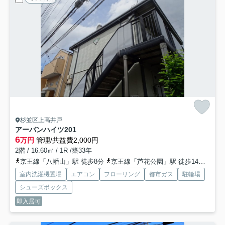
杉並区上高井戸
アーバンハイツ
201
6
万円
管理/共益費2,000円
2階 / 16.60㎡ / 1R /築33年
京王線「八幡山」駅 徒歩8分
京王線「芦花公園」駅 徒歩14分
京王
室内洗濯機置場
エアコン
フローリング
都市ガス
駐輪場
シューズボックス
即入居可