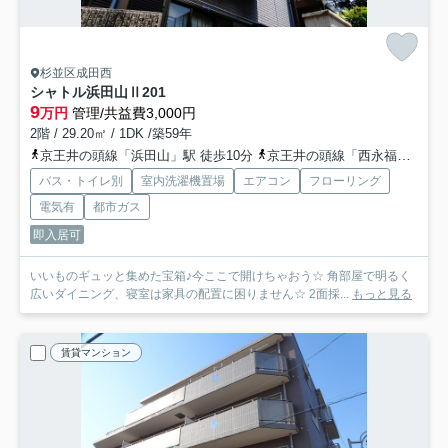
杉並区成田西
シャトル浜田山Ⅱ
201
9
万円
管理/共益費3,000円
2階 / 29.20㎡ / 1DK /築59年
京王井の頭線「浜田山」駅 徒歩10分
京王井の頭線「西永福」駅 徒歩16分
バス・トイレ別
室内洗濯機置場
エアコン
フローリング
電気有
都市ガス
即入居可
いいものギュッと集めた宝箱♪今ここで開けちゃおう☆ 角部屋で明るく
広いダイニング、寝室は家具の配置に困りません☆ 2面採...
もっと見る
賃貸マンション