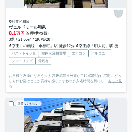
杉並区和泉
ヴェルドミール和泉
8.1
万円
管理/共益費-
3階 / 21.65㎡ / 1K /築28年
京王井の頭線「永福町」駅 徒歩12分
京王線「明大前」駅 徒歩17分
バス・トイレ別
室内洗濯機置場
エアコン
バルコニー
フローリング
電気有
お日様と友達になろう☆彡 高級感漂う外観が目印♪閑静な住宅街にどっ
しり佇む姿はどこか貫禄を感じますね☆彡入浴時間を気にし...
もっと見
る
賃貸マンション