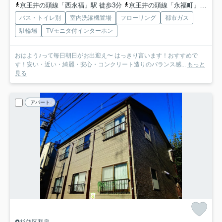
京王井の頭線「西永福」駅 徒歩3分
京王井の頭線「永福町」駅 徒歩13分
バス・トイレ別
室内洗濯機置場
フローリング
都市ガス
駐輪場
TVモニタ付インターホン
おはよう♪って毎日朝日がお出迎え〜 はっきり言います！おすすめで
す！安い・近い・綺麗・安心・コンクリート造りのバランス感...
もっと
見る
アパート