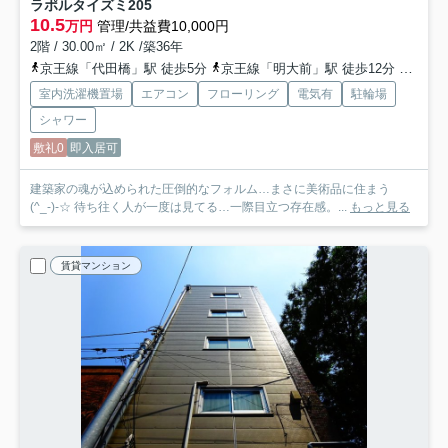
ラポルタイズミ
205
10.5
万円
管理/共益費10,000円
2階 / 30.00㎡ / 2K /築36年
京王線「代田橋」駅 徒歩5分
京王線「明大前」駅 徒歩12分
京王井
室内洗濯機置場
エアコン
フローリング
電気有
駐輪場
シャワー
敷礼0
即入居可
建築家の魂が込められた圧倒的なフォルム…まさに美術品に住まう
(^_-)-☆ 待ち往く人が一度は見てる…一際目立つ存在感。...
もっと見る
賃貸マンション