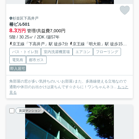
杉並区下高井戸
椿ビル
501
8.3
万円
管理/共益費7,000円
5階 / 30.25㎡ / 2DK /築57年
京王線「下高井戸」駅 徒歩7分
京王線「明大前」駅 徒歩15分
京王
バス・トイレ別
室内洗濯機置場
エアコン
フローリング
電気有
都市ガス
即入居可
角部屋の窓が多い気持ちのいいお部屋♪また、多路線使える立地なので
通勤や休日のお出かけは楽ちんです☆さらに！ワンちゃんネコ...
もっと
見る
賃貸マンション