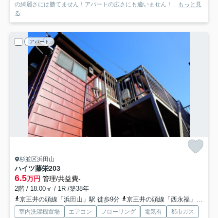
の綺麗さには勝てません！アパートの広さにも適いません！...
もっと見
る
アパート
杉並区浜田山
ハイツ藤栄
203
6.5
万円
管理/共益費-
2階 / 18.00㎡ / 1R /築38年
京王井の頭線「浜田山」駅 徒歩9分
京王井の頭線「西永福」駅 徒歩10分
室内洗濯機置場
エアコン
フローリング
電気有
都市ガス