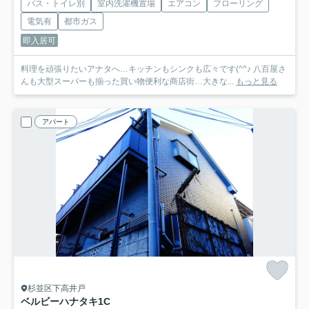
バス・トイレ別
室内洗濯機置場
エアコン
フローリング
電気有
都市ガス
即入居可
料理を頑張りたいアナタへ…キッチンもシンクも広々です(^^♪ 八百屋さ
んも大型スーパーも揃った買い物便利な商店街…大きな...
もっと見る
アパート
杉並区下高井戸
ベルビーハナタキ
1C