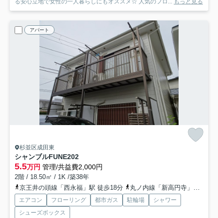
る安心立地で女性の一人暮らしにもオススメ☆ 人気のフロ...
もっと見る
アパート
杉並区成田東
シャンブルFUNE
202
5.5
万円
管理/共益費2,000円
2階 / 18.50㎡ / 1K /築38年
京王井の頭線「西永福」駅 徒歩18分
丸ノ内線「新高円寺」駅 徒歩21分
エアコン
フローリング
都市ガス
駐輪場
シャワー
シューズボックス