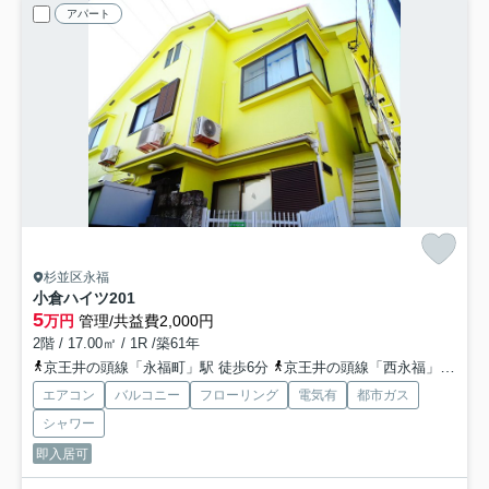
アパート
杉並区永福
小倉ハイツ
201
5
万円
管理/共益費2,000円
2階 / 17.00㎡ / 1R /築61年
京王井の頭線「永福町」駅 徒歩6分
京王井の頭線「西永福」駅 徒歩10分
エアコン
バルコニー
フローリング
電気有
都市ガス
シャワー
即入居可