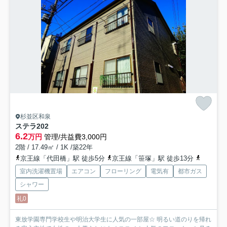
杉並区和泉
ステラ
202
6.2
万円
管理/共益費3,000円
2階 / 17.49㎡ / 1K /築22年
京王線「代田橋」駅 徒歩5分
京王線「笹塚」駅 徒歩13分
京王井の
室内洗濯機置場
エアコン
フローリング
電気有
都市ガス
シャワー
礼0
東放学園専門学校生や明治大学生に人気の一部屋☆ 明るい道のりを帰れ