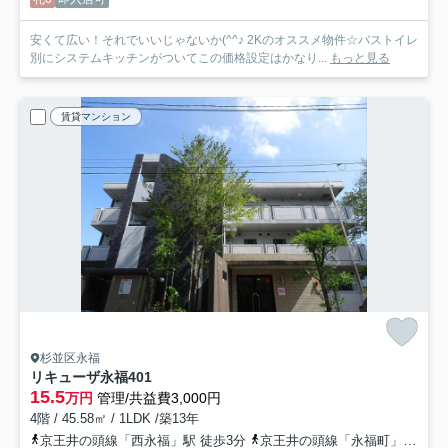
安くて広い！それでいいじゃないか(^^♪ 2Kのオススメ物件☆バストイレ
別にシステムキッチンがついてこの価格設定はかなり...
もっと見る
賃貸マンション
杉並区永福
リキューザ永福
401
15.5
万円
管理/共益費3,000円
4階 / 45.58㎡ / 1LDK /築13年
京王井の頭線「西永福」駅 徒歩3分
京王井の頭線「永福町」駅 徒歩12分