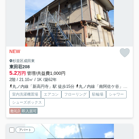
NEW
杉並区成田東
東田荘
208
5.2
万円
管理/共益費1,000円
2階 / 21.10㎡ / 1K /築62年
丸ノ内線「新高円寺」駅 徒歩15分
丸ノ内線「南阿佐ケ谷」駅 徒歩17分
室内洗濯機置場
エアコン
フローリング
駐輪場
シャワー
シューズボックス
敷礼0
即入居可
アパート