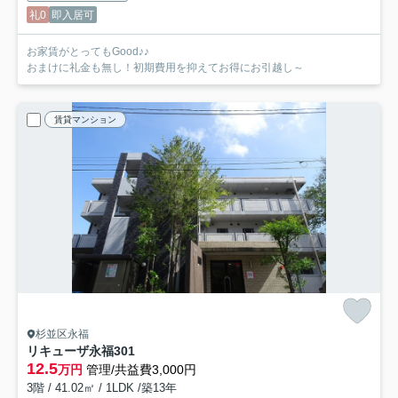
礼0
即入居可
お家賃がとってもGood♪♪
おまけに礼金も無し！初期費用を抑えてお得にお引越し～
賃貸マンション
杉並区永福
リキューザ永福
301
12.5
万円
管理/共益費3,000円
3階 / 41.02㎡ / 1LDK /築13年