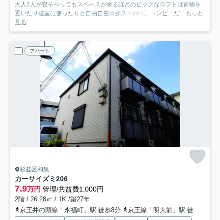
大人2人が寝そべってもスペースが余るほどのビックなロフトは荷物を
置いたり寝室に使ったりと自由自在☆彡スーパー、コンビニだ...
もっと
見る
アパート
杉並区和泉
カーサイズミ
206
7.9
万円
管理/共益費1,000円
2階 / 26.28㎡ / 1K /築27年
京王井の頭線「永福町」駅 徒歩8分
京王線「明大前」駅 徒歩23分