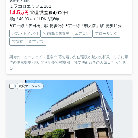
杉並区和泉
ミラコロエッフェ
101
14.5
万円
管理/共益費4,000円
1階 / 40.00㎡ / 1LDK /築6年
京王線「代田橋」駅 徒歩9分
京王線「明大前」駅 徒歩14分
京王井
バス・トイレ別
室内洗濯機置場
エアコン
フローリング
電気有
都市ガス
期待のニューフェイス登場☆ 落ち着いた住環境が魅力の和泉エリアに期
待の築浅登場♪追い焚きや浴室乾燥機、独立洗面台等の人気...
もっと見
る
賃貸マンション