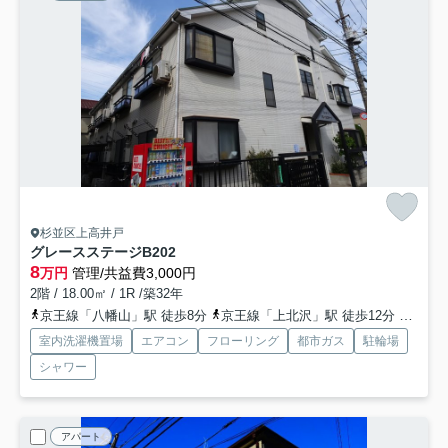
杉並区上高井戸
グレースステージ
B202
8
万円
管理/共益費3,000円
2階 / 18.00㎡ / 1R /築32年
京王線「八幡山」駅 徒歩8分
京王線「上北沢」駅 徒歩12分
京王線
室内洗濯機置場
エアコン
フローリング
都市ガス
駐輪場
シャワー
アパート