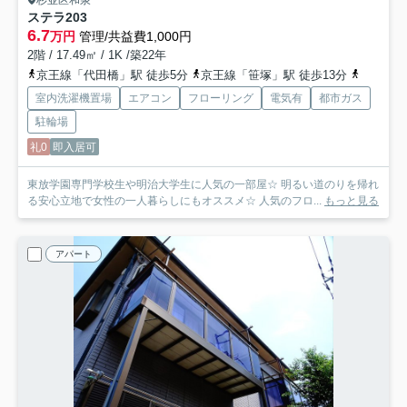
杉並区和泉
ステラ
203
6.7
万円
管理/共益費1,000円
2階 / 17.49㎡ / 1K /築22年
京王線「代田橋」駅 徒歩5分
京王線「笹塚」駅 徒歩13分
京王井の
室内洗濯機置場
エアコン
フローリング
電気有
都市ガス
駐輪場
礼0
即入居可
東放学園専門学校生や明治大学生に人気の一部屋☆ 明るい道のりを帰れ
る安心立地で女性の一人暮らしにもオススメ☆ 人気のフロ...
もっと見る
アパート