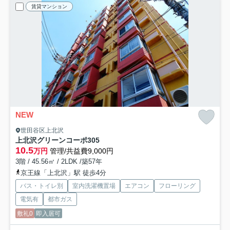
賃貸マンション
NEW
世田谷区上北沢
上北沢グリーンコーポ
305
10.5
万円
管理/共益費9,000円
3階 / 45.56㎡ / 2LDK /築57年
京王線「上北沢」駅 徒歩4分
バス・トイレ別
室内洗濯機置場
エアコン
フローリング
電気有
都市ガス
敷礼0
即入居可