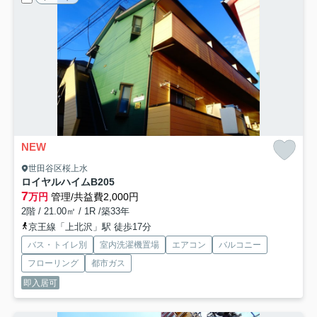
NEW
世田谷区桜上水
ロイヤルハイムB
205
7
万円
管理/共益費2,000円
2階 / 21.00㎡ / 1R /築33年
京王線「上北沢」駅 徒歩17分
バス・トイレ別
室内洗濯機置場
エアコン
バルコニー
フローリング
都市ガス
即入居可