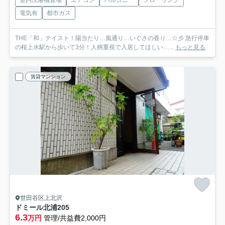
室内洗濯機置場
エアコン
バルコニー
フローリング
電気有
都市ガス
THE「和」テイスト！陽当たり…風通り…いぐさの香り…☆彡 急行停車
の桜上水駅から歩いて3分！人柄重視で入居してほしい…...
もっと見る
賃貸マンション
世田谷区上北沢
ドミール北浦
205
6.3
万円
管理/共益費2,000円