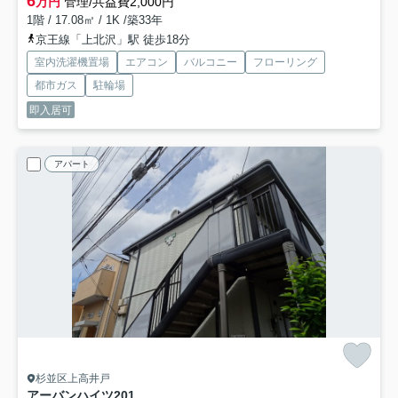
6
万円
管理/共益費2,000円
1階 / 17.08㎡ / 1K /築33年
京王線「上北沢」駅 徒歩18分
室内洗濯機置場
エアコン
バルコニー
フローリング
都市ガス
駐輪場
即入居可
アパート
杉並区上高井戸
アーバンハイツ
201