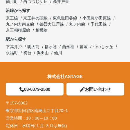
仙川町
西つつじケ丘
高井戸東
沿線から探す
京王線
京王井の頭線
東急世田谷線
小田急小田原線
丸ノ内方南支線
都営大江戸線
丸ノ内線
千代田線
京王相模原線
相模線
駅から探す
下高井戸
明大前
幡ヶ谷
西永福
笹塚
つつじヶ丘
永福町
初台
浜田山
仙川
株式会社ASTAGE
03-6379-2580
お問い合わせ
〒157-0062
東京都世田谷区南烏山２丁目20−1
営業時間：
10：00～19：00
定休日：
水曜日(１月-３月は無休)