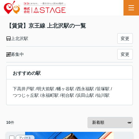
【賃貸】京王線 上北沢駅の一覧
上北沢駅
変更
募集中
変更
おすすめの駅
下高井戸駅
/
明大前駅
/
幡ヶ谷駅
/
西永福駅
/
笹塚駅
/
つつじヶ丘駅
/
永福町駅
/
初台駅
/
浜田山駅
/
仙川駅
10
件
アパート