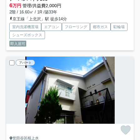
6
万円
管理/共益費2,000円
2階 / 16.60㎡ / 1R /築33年
京王線「上北沢」駅 徒歩14分
室内洗濯機置場
エアコン
フローリング
都市ガス
駐輪場
シューズボックス
即入居可
アパート
世田谷区桜上水