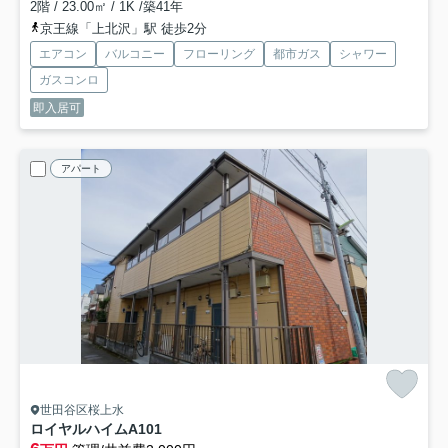
2階 / 23.00㎡ / 1K /築41年
京王線「上北沢」駅 徒歩2分
エアコン
バルコニー
フローリング
都市ガス
シャワー
ガスコンロ
即入居可
アパート
世田谷区桜上水
ロイヤルハイムA
101