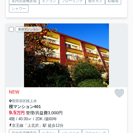
室内洗濯機置場
エアコン
フローリング
都市ガス
駐輪場
シャワー
賃貸マンション
NEW
世田谷区桜上水
桜マンション
401
9.5
万円
管理/共益費3,000円
4階 / 40.00㎡ / 2DK /築60年
京王線「上北沢」駅 徒歩12分