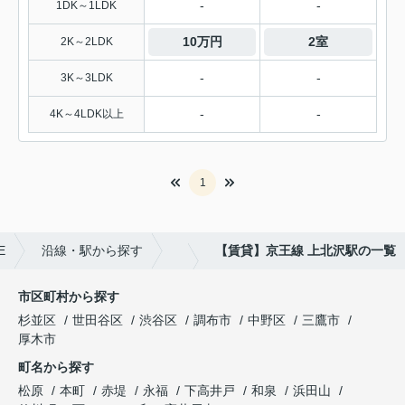
-
-
1DK～1LDK
10万円
2室
2K～2LDK
-
-
3K～3LDK
-
-
4K～4LDK以上
1
E
沿線・駅から探す
【賃貸】京王線 上北沢駅の一覧
市区町村から探す
杉並区
世田谷区
渋谷区
調布市
中野区
三鷹市
厚木市
町名から探す
松原
本町
赤堤
永福
下高井戸
和泉
浜田山