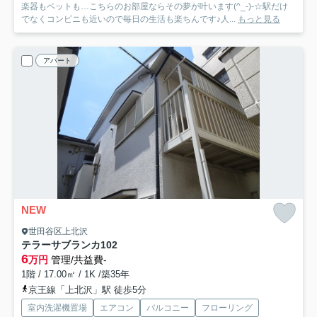
楽器もペットも…こちらのお部屋ならその夢が叶います(^_-)-☆駅だけ
でなくコンビニも近いので毎日の生活も楽ちんです♪人...
もっと見る
アパート
NEW
世田谷区上北沢
テラーサブランカ
102
6
万円
管理/共益費-
1階 / 17.00㎡ / 1K /築35年
京王線「上北沢」駅 徒歩5分
室内洗濯機置場
エアコン
バルコニー
フローリング