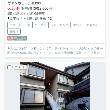
ヴァンヴェールⅡ
203
6.3
万円
管理/共益費2,000円
2階 / 18.00㎡ / 1K /築40年
京王線「上北沢」駅 徒歩10分
バス・トイレ別
エアコン
フローリング
電気有
都市ガス
駐輪場
礼0
即入居可
みんなが大好き「お得」というワード♪ 駅から5分・・大好きなあの曲が
聞き終わる前に家に着いちゃいますね☆ 初期費用も家賃...
もっと見る
アパート