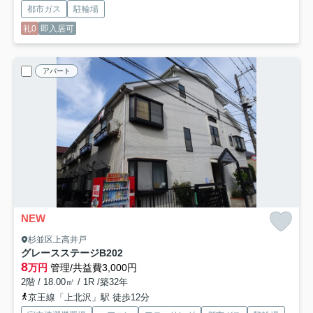
都市ガス
駐輪場
礼0
即入居可
アパート
NEW
杉並区上高井戸
グレースステージ
B202
8
万円
管理/共益費3,000円
2階 / 18.00㎡ / 1R /築32年
京王線「上北沢」駅 徒歩12分