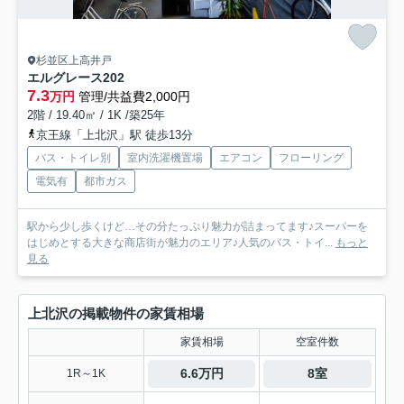
杉並区上高井戸
エルグレース
202
7.3
万円
管理/共益費2,000円
2階 / 19.40㎡ / 1K /築25年
京王線「上北沢」駅 徒歩13分
バス・トイレ別
室内洗濯機置場
エアコン
フローリング
電気有
都市ガス
駅から少し歩くけど…その分たっぷり魅力が詰まってます♪スーパーを
はじめとする大きな商店街が魅力のエリア♪人気のバス・トイ...
もっと
見る
上北沢の掲載物件の家賃相場
家賃相場
空室件数
6.6万円
8室
1R～1K