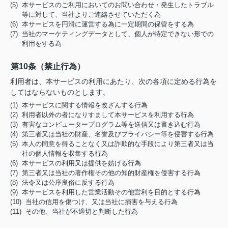
(5) 本サービスのご利用においてのお問い合わせ・発生したトラブル
等に対して、当社よりご連絡させていただく為
(6) 本サービスを円滑に運営する為に一定期間の保管をする為
(7) 当社のマーケティングデータとして、個人が特定できない形での
利用をする為
第10条（禁止行為）
利用者は、本サービスの利用にあたり、次の各項に定める行為を
してはならないものとします。
(1) 本サービスに関する情報を改ざんする行為
(2) 利用者以外の者になりすまして本サービスを利用する行為
(3) 有害なコンピュータープログラム等を送信又は書き込む行為
(4) 第三者又は当社の財産、名誉及びプライバシー等を侵害する行為
(5) 本人の同意を得ることなく又は詐欺的な手段により第三者又は当
社の個人情報を収集する行為
(6) 本サービスの利用又は提供を妨げる行為
(7) 第三者又は当社の著作権その他の知的財産権を侵害する行為
(8) 法令又は公序良俗に反する行為
(9) 本サービスを利用した営業活動その他営利を目的とする行為
(10) 当社の信用を傷つけ、又は当社に損害を与える行為
(11) その他、当社が不適切と判断した行為