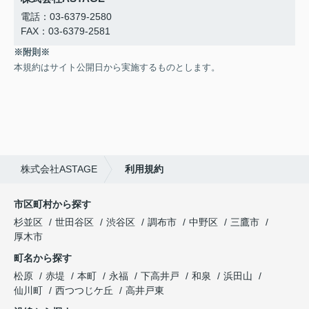
電話：03-6379-2580
FAX：03-6379-2581
※附則※
本規約はサイト公開日から実施するものとします。
株式会社ASTAGE
利用規約
市区町村から探す
杉並区
世田谷区
渋谷区
調布市
中野区
三鷹市
厚木市
町名から探す
松原
赤堤
本町
永福
下高井戸
和泉
浜田山
仙川町
西つつじケ丘
高井戸東