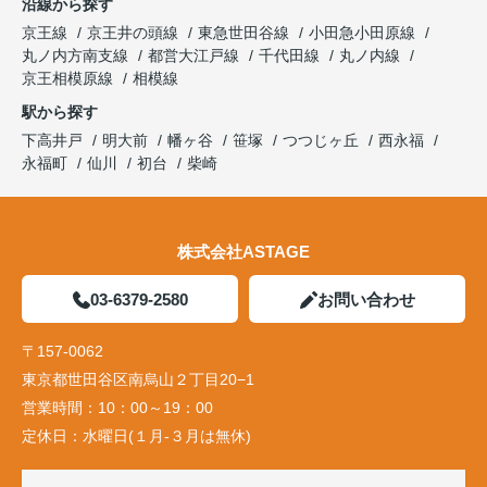
沿線から探す
京王線
京王井の頭線
東急世田谷線
小田急小田原線
丸ノ内方南支線
都営大江戸線
千代田線
丸ノ内線
京王相模原線
相模線
駅から探す
下高井戸
明大前
幡ヶ谷
笹塚
つつじヶ丘
西永福
永福町
仙川
初台
柴崎
株式会社ASTAGE
03-6379-2580
お問い合わせ
〒157-0062
東京都世田谷区南烏山２丁目20−1
営業時間：
10：00～19：00
定休日：
水曜日(１月-３月は無休)