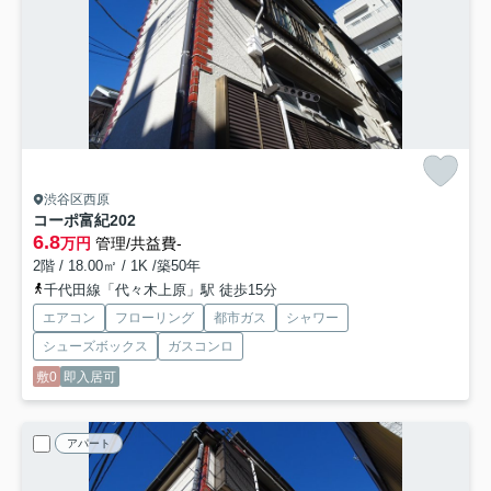
渋谷区西原
コーポ富紀
202
6.8
万円
管理/共益費-
2階 / 18.00㎡ / 1K /築50年
千代田線「代々木上原」駅 徒歩15分
エアコン
フローリング
都市ガス
シャワー
シューズボックス
ガスコンロ
敷0
即入居可
アパート