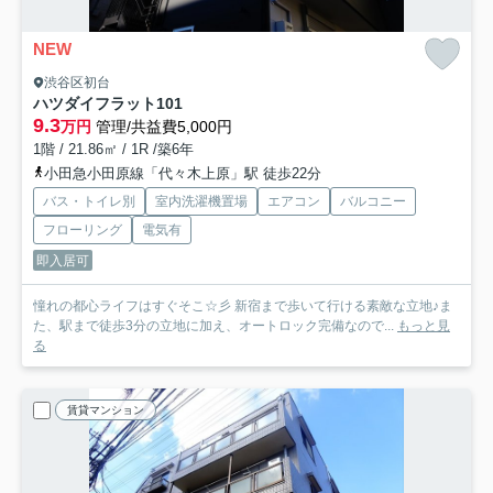
NEW
渋谷区初台
ハツダイフラット
101
9.3
万円
管理/共益費5,000円
1階 / 21.86㎡ / 1R /築6年
小田急小田原線「代々木上原」駅 徒歩22分
バス・トイレ別
室内洗濯機置場
エアコン
バルコニー
フローリング
電気有
即入居可
憧れの都心ライフはすぐそこ☆彡 新宿まで歩いて行ける素敵な立地♪ま
た、駅まで徒歩3分の立地に加え、オートロック完備なので...
もっと見
る
賃貸マンション