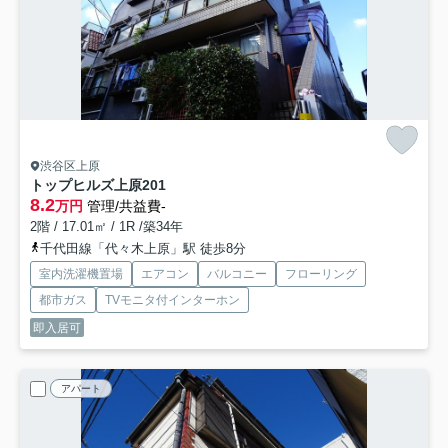
渋谷区上原
トップヒルズ上原
201
8.2
万円
管理/共益費-
2階 / 17.01㎡ / 1R /築34年
千代田線「代々木上原」駅 徒歩8分
室内洗濯機置場
エアコン
バルコニー
フローリング
都市ガス
TVモニタ付インターホン
即入居可
アパート