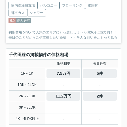
室内洗濯機置場
バルコニー
フローリング
電気有
都市ガス
シャワー
礼0
即入居可
初期費用を抑えて人気のエリアに引っ越ししよう♪♪ 駅6分は魅力的！！
毎日のことだからこそ重視したい距離・・・そんな願いを...
もっと見る
千代田線の掲載物件の価格相場
価格相場
募集件数
7.5万円
5件
1R～1K
-
-
1DK～1LDK
11.2万円
2件
2K～2LDK
-
-
3K～3LDK
-
-
4K～4LDK以上