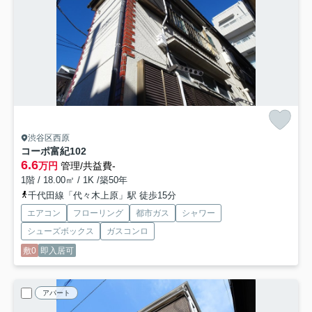
渋谷区西原
コーポ富紀
102
6.6
万円
管理/共益費-
1階 / 18.00㎡ / 1K /築50年
千代田線「代々木上原」駅 徒歩15分
エアコン
フローリング
都市ガス
シャワー
シューズボックス
ガスコンロ
敷0
即入居可
アパート