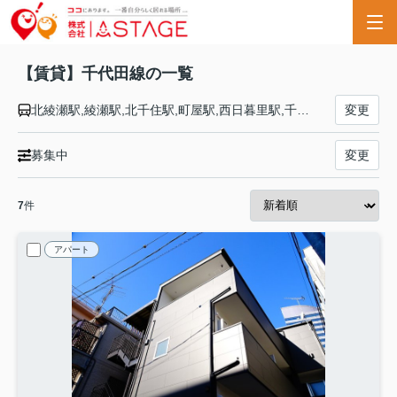
【賃貸】千代田線の一覧
北綾瀬駅,綾瀬駅,北千住駅,町屋駅,西日暮里駅,千駄木駅,根津駅,湯島駅,新御茶ノ水駅,大手町駅,二重橋前駅,有楽町駅,霞ケ関駅,国会議事堂前駅,赤坂駅,乃木坂駅,表参道駅,原宿駅,代々木公園駅,代々木上原駅
変更
募集中
変更
7
件
アパート