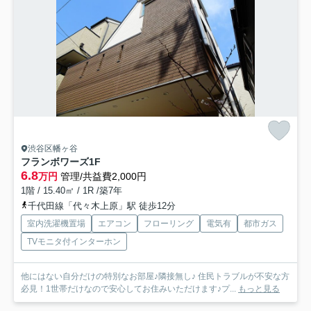
渋谷区幡ヶ谷
フランボワーズ
1F
6.8
万円
管理/共益費2,000円
1階 / 15.40㎡ / 1R /築7年
千代田線「代々木上原」駅 徒歩12分
室内洗濯機置場
エアコン
フローリング
電気有
都市ガス
TVモニタ付インターホン
他にはない自分だけの特別なお部屋♪隣接無し♪ 住民トラブルが不安な方
必見！1世帯だけなので安心してお住みいただけます♪プ...
もっと見る