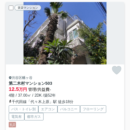
賃貸マンション
渋谷区幡ヶ谷
第二木村マンション
503
12.5
万円
管理/共益費-
4階 / 37.00㎡ / 2DK /築52年
千代田線「代々木上原」駅 徒歩18分
バス・トイレ別
エアコン
バルコニー
フローリング
電気有
都市ガス
礼0