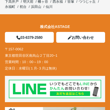
下高井戸
明大前
幡ヶ谷
西永福
笹塚
つつじヶ丘
永福町
初台
浜田山
仙川
株式会社ASTAGE
03-6379-2580
お問い合わせ
〒157-0062
東京都世田谷区南烏山２丁目20−1
営業時間：
10：00～19：00
定休日：
水曜日(１月-３月は無休)