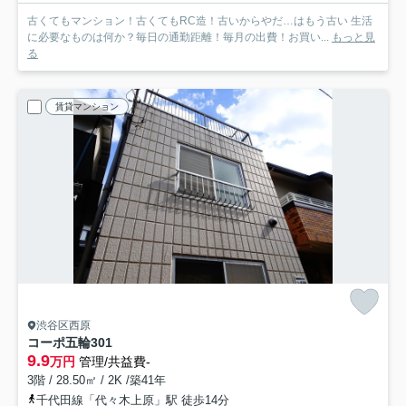
古くてもマンション！古くてもRC造！古いからやだ…はもう古い 生活
に必要なものは何か？毎日の通勤距離！毎月の出費！お買い...
もっと見
る
賃貸マンション
渋谷区西原
コーポ五輪
301
9.9
万円
管理/共益費-
3階 / 28.50㎡ / 2K /築41年
千代田線「代々木上原」駅 徒歩14分