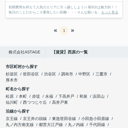
初期費用を抑えて人気のエリアに引っ越ししよう♪♪ 駅6分は魅力的！！
毎日のことだからこそ重視したい距離・・・そんな願いを...
もっと見る
1
株式会社ASTAGE
【賃貸】西原の一覧
市区町村から探す
杉並区
世田谷区
渋谷区
調布市
中野区
三鷹市
厚木市
町名から探す
松原
本町
赤堤
永福
下高井戸
和泉
浜田山
仙川町
西つつじケ丘
高井戸東
沿線から探す
京王線
京王井の頭線
東急世田谷線
小田急小田原線
丸ノ内方南支線
都営大江戸線
丸ノ内線
千代田線