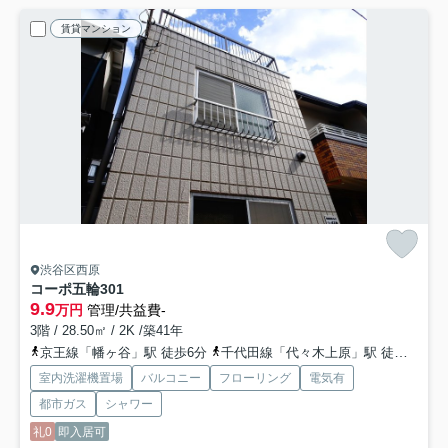
賃貸マンション
渋谷区西原
コーポ五輪
301
9.9
万円
管理/共益費-
3階 / 28.50㎡ / 2K /築41年
京王線「幡ヶ谷」駅 徒歩6分
千代田線「代々木上原」駅 徒歩14分
室内洗濯機置場
バルコニー
フローリング
電気有
都市ガス
シャワー
礼0
即入居可