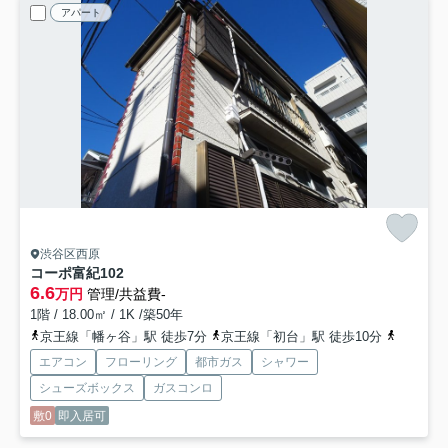
アパート
渋谷区西原
コーポ富紀
102
6.6
万円
管理/共益費-
1階 / 18.00㎡ / 1K /築50年
京王線「幡ヶ谷」駅 徒歩7分
京王線「初台」駅 徒歩10分
千代田線
エアコン
フローリング
都市ガス
シャワー
シューズボックス
ガスコンロ
敷0
即入居可