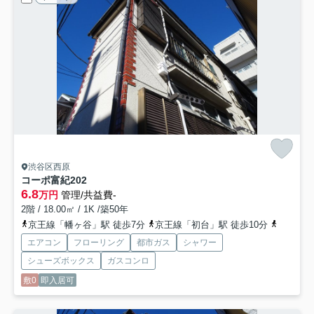
渋谷区西原
コーポ富紀
202
6.8
万円
管理/共益費-
2階 / 18.00㎡ / 1K /築50年
京王線「幡ヶ谷」駅 徒歩7分
京王線「初台」駅 徒歩10分
千代田線
エアコン
フローリング
都市ガス
シャワー
シューズボックス
ガスコンロ
敷0
即入居可