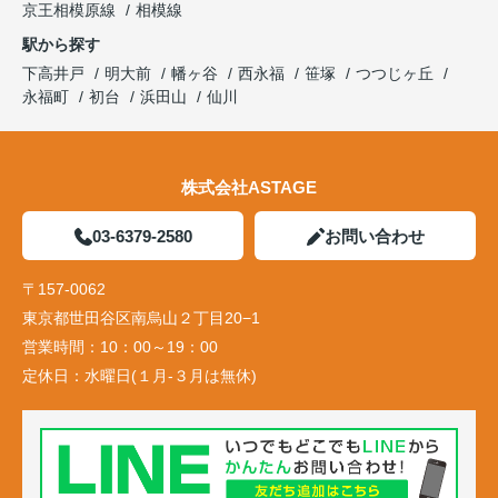
京王相模原線
相模線
駅から探す
下高井戸
明大前
幡ヶ谷
西永福
笹塚
つつじヶ丘
永福町
初台
浜田山
仙川
株式会社ASTAGE
03-6379-2580
お問い合わせ
〒157-0062
東京都世田谷区南烏山２丁目20−1
営業時間：
10：00～19：00
定休日：
水曜日(１月-３月は無休)