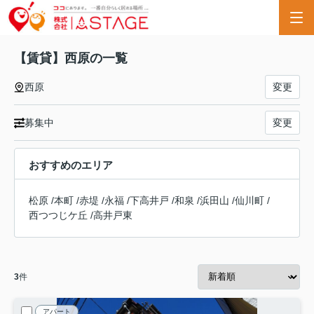
【賃貸】西原の一覧
西原
変更
募集中
変更
おすすめのエリア
松原
/
本町
/
赤堤
/
永福
/
下高井戸
/
和泉
/
浜田山
/
仙川町
/
西つつじケ丘
/
高井戸東
3
件
アパート