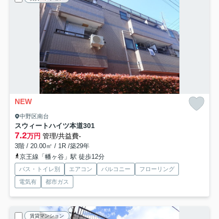
NEW
中野区南台
スウィートハイツ本道
301
7.2
万円
管理/共益費-
3階 / 20.00㎡ / 1R /築29年
京王線「幡ヶ谷」駅 徒歩12分
バス・トイレ別
エアコン
バルコニー
フローリング
電気有
都市ガス
賃貸マンション