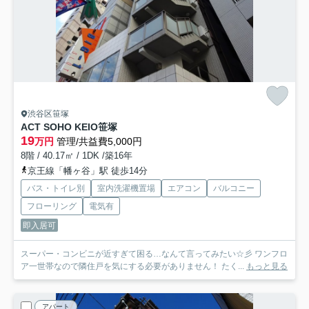
渋谷区笹塚
ACT SOHO KEIO笹塚
19
万円
管理/共益費5,000円
8階 / 40.17㎡ / 1DK /築16年
京王線「幡ヶ谷」駅 徒歩14分
バス・トイレ別
室内洗濯機置場
エアコン
バルコニー
フローリング
電気有
即入居可
スーパー・コンビニが近すぎて困る…なんて言ってみたい☆彡 ワンフロ
ア一世帯なので隣住戸を気にする必要がありません！ たく...
もっと見る
アパート