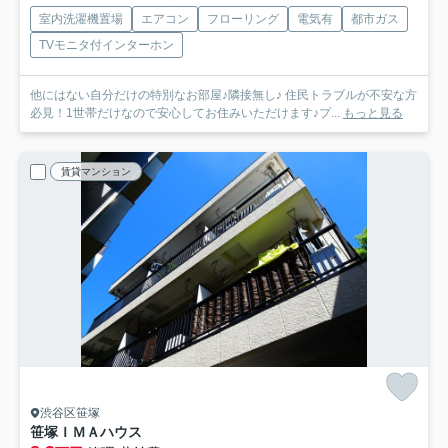
室内洗濯機置場
エアコン
フローリング
電気有
都市ガス
TVモニタ付インターホン
他にはない自分だけの特別なお部屋♪隣接無し♪ 住民トラブルが不安な方
必見！1世帯だけなので安心してお住みいただけます♪プ...
もっと見る
賃貸マンション
渋谷区笹塚
笹塚ＩＭＡハウス