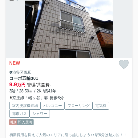
NEW
渋谷区西原
コーポ五輪
301
9.9
万円
管理/共益費-
3階 / 28.50㎡ / 2K /築41年
京王線「幡ヶ谷」駅 徒歩6分
室内洗濯機置場
バルコニー
フローリング
電気有
都市ガス
シャワー
礼0
即入居可
初期費用を抑えて人気のエリアに引っ越ししよう♪♪ 駅6分は魅力的！！