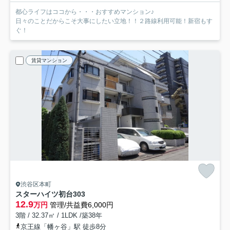
都心ライフはココから・・・おすすめマンション♪
日々のことだからこそ大事にしたい立地！！２路線利用可能！新宿もす
ぐ！
賃貸マンション
渋谷区本町
スターハイツ初台
303
12.9
万円
管理/共益費6,000円
3階 / 32.37㎡ / 1LDK /築38年
京王線「幡ヶ谷」駅 徒歩8分