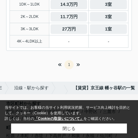
14.3万円
3室
1DK～1LDK
11.7万円
3室
2K～2LDK
27万円
1室
3K～3LDK
-
-
4K～4LDK以上
1
E
沿線・駅から探す
【賃貸】京王線 幡ヶ谷駅の一覧
市区町村から探す
当サイトでは、お客様の当サイト利用状況把握、サービス向上検討を目的と
世田谷区
杉並区
渋谷区
調布市
中野区
三鷹市
して、クッキー（Cookie）を使用しています。
厚木市
新宿区
詳しくは、当社の
「Cookieの取扱いについて」
をご確認ください。
町名から探す
閉じる
松原
本町
赤堤
下高井戸
和泉
永福
仙川町