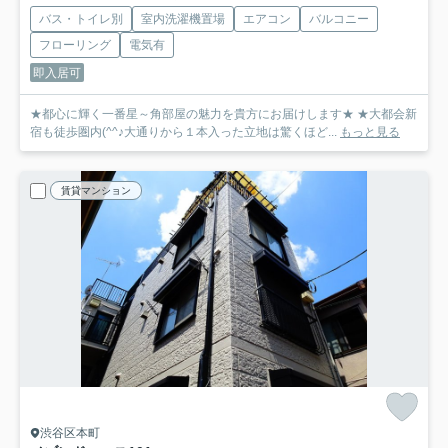
バス・トイレ別
室内洗濯機置場
エアコン
バルコニー
フローリング
電気有
即入居可
★都心に輝く一番星～角部屋の魅力を貴方にお届けします★ ★大都会新
宿も徒歩圏内(^^♪大通りから１本入った立地は驚くほど...
もっと見る
賃貸マンション
渋谷区本町