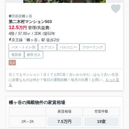
渋谷区幡ヶ谷
第二木村マンション
503
12.5
万円
管理/共益費-
4階 / 37.00㎡ / 2DK /築52年
京王線「幡ヶ谷」駅 徒歩2分
バス・トイレ別
エアコン
バルコニー
フローリング
電気有
都市ガス
礼0
古くてもマンション！古くてもRC造！古いからやだ…はもう古い 生活
に必要なものは何か？毎日の通勤距離！毎月の出費！お買い...
もっと見
る
幡ヶ谷の掲載物件の家賃相場
家賃相場
空室件数
7.5万円
19室
1R～1K