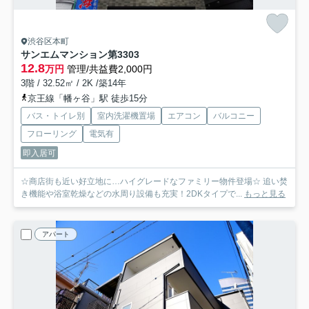
渋谷区本町
サンエムマンション第3
303
12.8
万円
管理/共益費2,000円
3階 / 32.52㎡ / 2K /築14年
京王線「幡ヶ谷」駅 徒歩15分
バス・トイレ別
室内洗濯機置場
エアコン
バルコニー
フローリング
電気有
即入居可
☆商店街も近い好立地に…ハイグレードなファミリー物件登場☆ 追い焚
き機能や浴室乾燥などの水周り設備も充実！2DKタイプで...
もっと見る
アパート