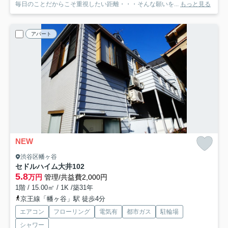
毎日のことだからこそ重視したい距離・・・そんな願いを...
もっと見る
アパート
NEW
渋谷区幡ヶ谷
セドルハイム大井
102
5.8
万円
管理/共益費2,000円
1階 / 15.00㎡ / 1K /築31年
京王線「幡ヶ谷」駅 徒歩4分
エアコン
フローリング
電気有
都市ガス
駐輪場
シャワー