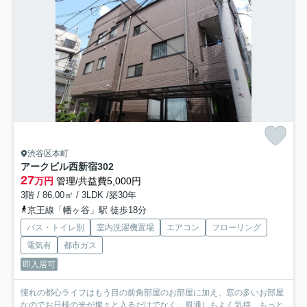
渋谷区本町
アークビル西新宿
302
27
万円
管理/共益費5,000円
3階 / 86.00㎡ / 3LDK /築30年
京王線「幡ヶ谷」駅 徒歩18分
バス・トイレ別
室内洗濯機置場
エアコン
フローリング
電気有
都市ガス
即入居可
憧れの都心ライフはもう目の前角部屋のお部屋に加え、窓の多いお部屋
なのでお日様の光が燦々と入るだけでなく、風通しもよく気持...
もっと