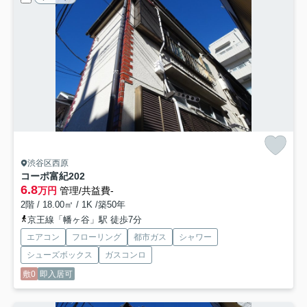
渋谷区西原
コーポ富紀
202
6.8
万円
管理/共益費-
2階 / 18.00㎡ / 1K /築50年
京王線「幡ヶ谷」駅 徒歩7分
エアコン
フローリング
都市ガス
シャワー
シューズボックス
ガスコンロ
敷0
即入居可