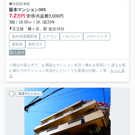
渋谷区本町
阪本マンション
305
7.2
万円
管理/共益費3,000円
3階 / 18.00㎡ / 1K /築33年
京王線「幡ヶ谷」駅 徒歩16分
室内洗濯機置場
エアコン
バルコニー
フローリング
電気有
都市ガス
即入居可
☆都心の真ん中で、お洒落なマンション生活！憧れを現実に☆ 誰もが羨
む都心でのマンション生活がしたい！でも家賃が心配…ご安...
もっと見
る
賃貸マンション