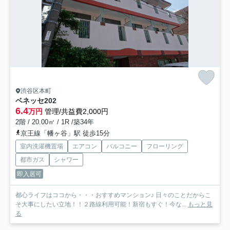
渋谷区本町
ベネッセ
202
6.4
万円
管理/共益費2,000円
2階 / 20.00㎡ / 1R /築34年
京王線「幡ヶ谷」駅 徒歩15分
室内洗濯機置場
エアコン
バルコニー
フローリング
都市ガス
シャワー
即入居可
都心ライフはココから・・・おすすめマンション♪ 日々のことだからこ
そ大事にしたい立地！！２路線利用可能！新宿もすぐ！今な...
もっと見
る