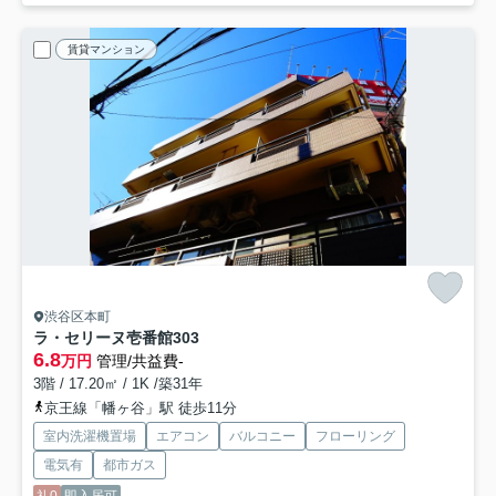
賃貸マンション
渋谷区本町
ラ・セリーヌ壱番館
303
6.8
万円
管理/共益費-
3階 / 17.20㎡ / 1K /築31年
京王線「幡ヶ谷」駅 徒歩11分
室内洗濯機置場
エアコン
バルコニー
フローリング
電気有
都市ガス
礼0
即入居可