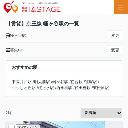
【賃貸】京王線 幡ヶ谷駅の一覧
幡ヶ谷駅
変更
募集中
変更
おすすめの駅
下高井戸駅
/
明大前駅
/
幡ヶ谷駅
/
初台駅
/
笹塚駅
/
つつじヶ丘駅
/
桜上水駅
/
西永福駅
/
代田橋駅
/
東松原駅
26
件
賃貸マンション