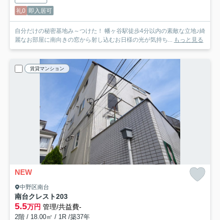
礼0
即入居可
自分だけの秘密基地み～つけた！ 幡ヶ谷駅徒歩4分以内の素敵な立地♪綺
麗なお部屋に南向きの窓から射し込むお日様の光が気持ち...
もっと見る
賃貸マンション
NEW
中野区南台
南台クレスト
203
5.5
万円
管理/共益費-
2階 / 18.00㎡ / 1R /築37年