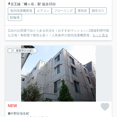
京王線「幡ヶ谷」駅 徒歩15分
室内洗濯機置場
エアコン
フローリング
電気有
都市ガス
駐輪場
広めのお部屋でゆとりある生活を！おすすめマンション♪ 2路線利用可能
な立地！角部屋で換気も楽々！人気条件の室内洗濯機置場...
もっと見る
賃貸マンション
NEW
中野区弥生町