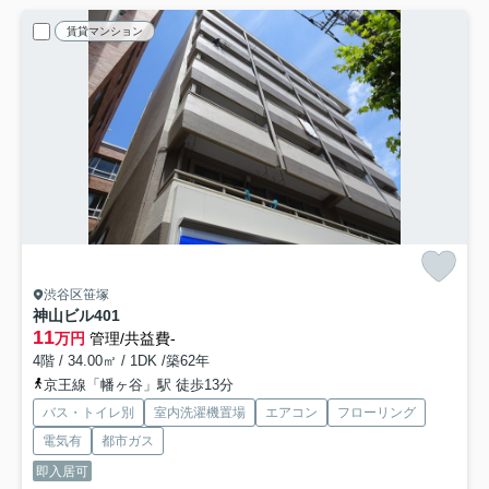
賃貸マンション
渋谷区笹塚
神山ビル
401
11
万円
管理/共益費-
4階 / 34.00㎡ / 1DK /築62年
京王線「幡ヶ谷」駅 徒歩13分
バス・トイレ別
室内洗濯機置場
エアコン
フローリング
電気有
都市ガス
即入居可