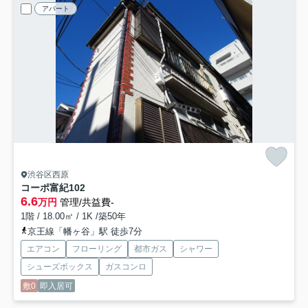
アパート
渋谷区西原
コーポ富紀
102
6.6
万円
管理/共益費-
1階 / 18.00㎡ / 1K /築50年
京王線「幡ヶ谷」駅 徒歩7分
エアコン
フローリング
都市ガス
シャワー
シューズボックス
ガスコンロ
敷0
即入居可