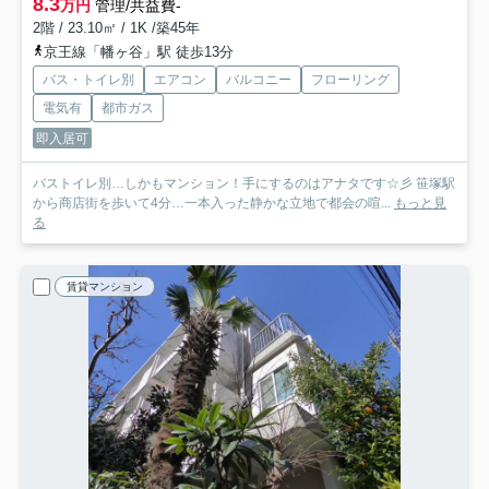
8.3
万円
管理/共益費-
2階 / 23.10㎡ / 1K /築45年
京王線「幡ヶ谷」駅 徒歩13分
バス・トイレ別
エアコン
バルコニー
フローリング
電気有
都市ガス
即入居可
バストイレ別…しかもマンション！手にするのはアナタです☆彡 笹塚駅
から商店街を歩いて4分…一本入った静かな立地で都会の喧...
もっと見
る
賃貸マンション