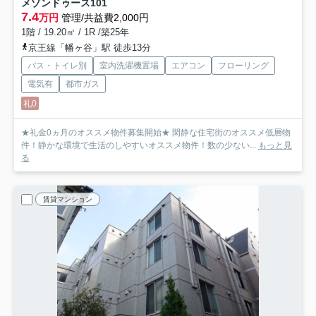
メゾンドゥース
101
7.4
万円
管理/共益費2,000円
1階 / 19.20㎡ / 1R /築25年
京王線「幡ヶ谷」駅 徒歩13分
バス・トイレ別
室内洗濯機置場
エアコン
フローリング
電気有
都市ガス
礼0
★礼金0ヵ月のオススメ物件募集開始★ 閑静な住宅街のオススメ低層物
件！静かな環境で生活のしやすいオススメ物件！数の少ない...
もっと見
る
賃貸マンション