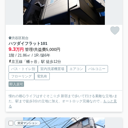
渋谷区初台
ハツダイフラット
101
9.3
万円
管理/共益費5,000円
1階 / 21.86㎡ / 1R /築6年
京王線「幡ヶ谷」駅 徒歩12分
バス・トイレ別
室内洗濯機置場
エアコン
バルコニー
フローリング
電気有
即入居可
憧れの都心ライフはすぐそこ☆彡 新宿まで歩いて行ける素敵な立地♪ま
た、駅まで徒歩3分の立地に加え、オートロック完備なので...
もっと見
る
賃貸マンション