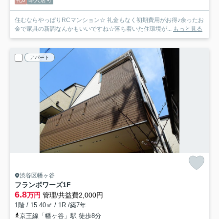
住むならやっぱりRCマンション☆ 礼金もなく初期費用がお得♪余ったお
金で家具の新調なんかもいいですね☆落ち着いた住環境が...
もっと見る
アパート
渋谷区幡ヶ谷
フランボワーズ
1F
6.8
万円
管理/共益費2,000円
1階 / 15.40㎡ / 1R /築7年
京王線「幡ヶ谷」駅 徒歩8分