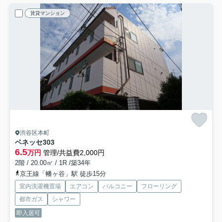
賃貸マンション
渋谷区本町
ベネッセ
303
6.5
万円
管理/共益費2,000円
2階 / 20.00㎡ / 1R /築34年
京王線「幡ヶ谷」駅 徒歩15分
室内洗濯機置場
エアコン
バルコニー
フローリング
都市ガス
シャワー
即入居可