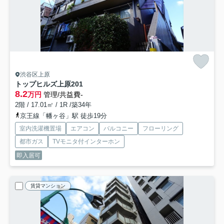
渋谷区上原
トップヒルズ上原
201
8.2
万円
管理/共益費-
2階 / 17.01㎡ / 1R /築34年
京王線「幡ヶ谷」駅 徒歩19分
室内洗濯機置場
エアコン
バルコニー
フローリング
都市ガス
TVモニタ付インターホン
即入居可
賃貸マンション