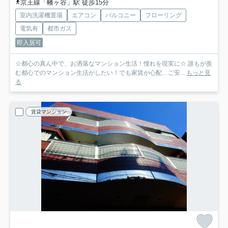
京王線「幡ヶ谷」駅 徒歩15分
室内洗濯機置場
エアコン
バルコニー
フローリング
電気有
都市ガス
即入居可
☆都心の真ん中で、お洒落なマンション生活！憧れを現実に☆ 誰もが羨
む都心でのマンション生活がしたい！でも家賃が心配…ご安...
もっと見
る
賃貸マンション