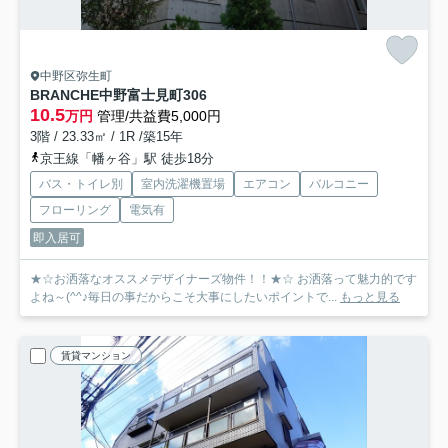
中野区弥生町
BRANCHE中野富士見町
306
10.5
万円
管理/共益費5,000円
3階 / 23.33㎡ / 1R /築15年
京王線「幡ヶ谷」駅 徒歩18分
バス・トイレ別
室内洗濯機置場
エアコン
バルコニー
フローリング
電気有
即入居可
★☆お洒落なオススメデザイナーズ物件！！★☆ お洒落って魅力的です
よね～(^^♪毎日の事だからこそ大事にしたいポイントで...
もっと見る
賃貸マンション