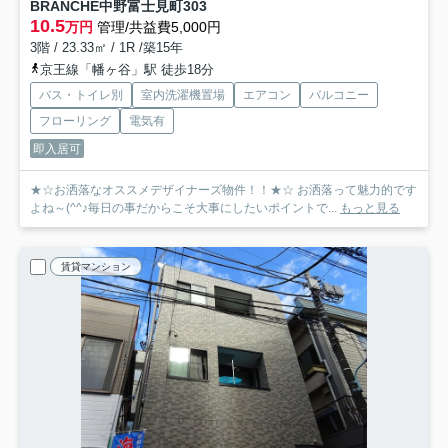
BRANCHE中野富士見町
303
10.5
万円
管理/共益費5,000円
3階 / 23.33㎡ / 1R /築15年
京王線「幡ヶ谷」駅 徒歩18分
バス・トイレ別
室内洗濯機置場
エアコン
バルコニー
フローリング
電気有
即入居可
★☆お洒落なオススメデザイナーズ物件！！★☆ お洒落って魅力的です
よね～(^^♪毎日の事だからこそ大事にしたいポイントで...
もっと見る
賃貸マンション