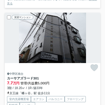
見る
賃貸マンション
中野区南台
カーサアズラード
301
7.7
万円
管理/共益費5,000円
3階 / 18.20㎡ / 1R /築33年
京王線「幡ヶ谷」駅 徒歩11分
室内洗濯機置場
エアコン
バルコニー
フローリング