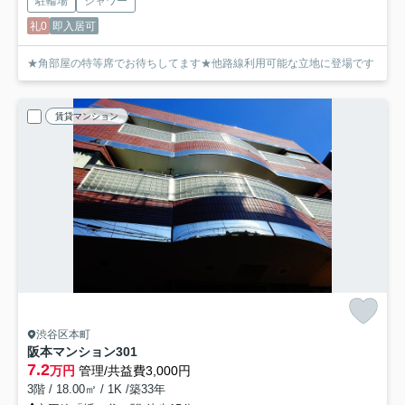
駐輪場
シャワー
礼0
即入居可
★角部屋の特等席でお待ちしてます★他路線利用可能な立地に登場です
賃貸マンション
渋谷区本町
阪本マンション
301
7.2
万円
管理/共益費3,000円
3階 / 18.00㎡ / 1K /築33年