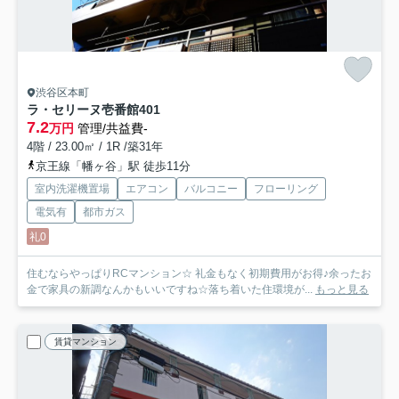
渋谷区本町
ラ・セリーヌ壱番館
401
7.2
万円
管理/共益費-
4階 / 23.00㎡ / 1R /築31年
京王線「幡ヶ谷」駅 徒歩11分
室内洗濯機置場
エアコン
バルコニー
フローリング
電気有
都市ガス
礼0
住むならやっぱりRCマンション☆ 礼金もなく初期費用がお得♪余ったお
金で家具の新調なんかもいいですね☆落ち着いた住環境が...
もっと見る
賃貸マンション