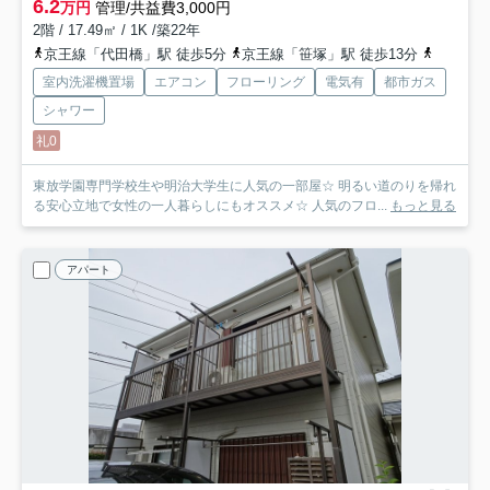
6.2
万円
管理/共益費3,000円
2階 / 17.49㎡ / 1K /築22年
京王線「代田橋」駅 徒歩5分
京王線「笹塚」駅 徒歩13分
京王井の
室内洗濯機置場
エアコン
フローリング
電気有
都市ガス
シャワー
礼0
東放学園専門学校生や明治大学生に人気の一部屋☆ 明るい道のりを帰れ
る安心立地で女性の一人暮らしにもオススメ☆ 人気のフロ...
もっと見る
アパート