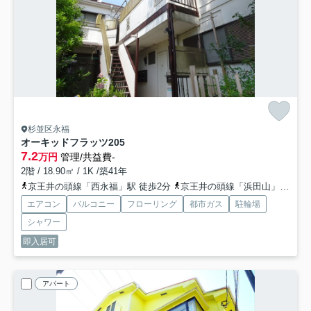
杉並区永福
オーキッドフラッツ
205
7.2
万円
管理/共益費-
2階 / 18.90㎡ / 1K /築41年
京王井の頭線「西永福」駅 徒歩2分
京王井の頭線「浜田山」駅 徒歩11分
エアコン
バルコニー
フローリング
都市ガス
駐輪場
シャワー
即入居可
アパート