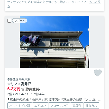
サンサンと射し込む太陽の光が何とも心地よい…さらにソフ...
もっと見
る
アパート
杉並区高井戸東
マリノス高井戸
6.2
万円
管理/共益費-
2階 / 21.04㎡ / 1K /築64年
京王井の頭線「高井戸」駅 徒歩3分
京王井の頭線「浜田山」駅 徒歩15分
バス・トイレ別
エアコン
フローリング
電気有
都市ガス