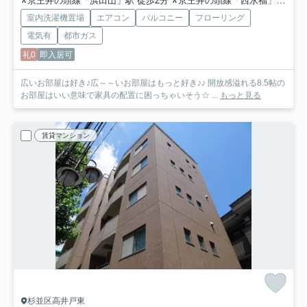
京王井の頭線「浜田山」駅 徒歩2分
京王井の頭線「西永福」駅 徒歩14分
室内洗濯機置場
エアコン
バルコニー
フローリング
電気有
都市ガス
礼0
即入居可
広いお部屋は好き♪広～～いお部屋はもっと好き♪♪ 開放感溢れる8.5帖の
お部屋はいい意味で家具の配置に困っちゃいそう☆ ...
もっと見る
賃貸マンション
杉並区高井戸東