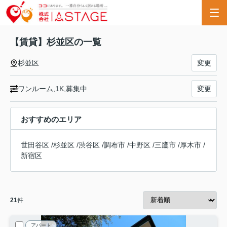
【賃貸】杉並区の一覧
杉並区
変更
ワンルーム,1K,募集中
変更
おすすめのエリア
世田谷区
/
杉並区
/
渋谷区
/
調布市
/
中野区
/
三鷹市
/
厚木市
/
新宿区
21
件
アパート