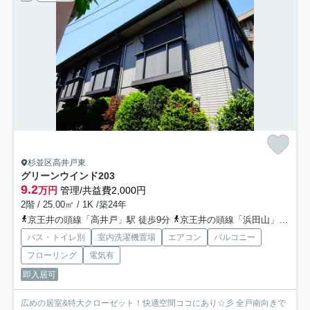
杉並区高井戸東
グリーンウインド
203
9.2
万円
管理/共益費2,000円
2階 / 25.00㎡ / 1K /築24年
京王井の頭線「高井戸」駅 徒歩9分
京王井の頭線「浜田山」駅 徒歩11分
バス・トイレ別
室内洗濯機置場
エアコン
バルコニー
フローリング
電気有
即入居可
広めの居室&特大クローゼット！快適空間ココにあり☆彡 全戸南向きで