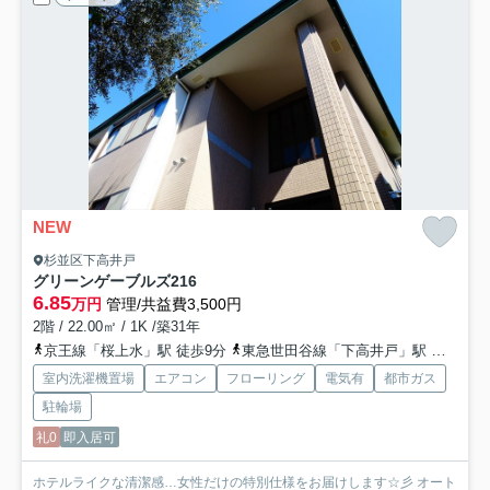
NEW
杉並区下高井戸
グリーンゲーブルズ
216
6.85
万円
管理/共益費3,500円
2階 / 22.00㎡ / 1K /築31年
京王線「桜上水」駅 徒歩9分
東急世田谷線「下高井戸」駅 徒歩17分
室内洗濯機置場
エアコン
フローリング
電気有
都市ガス
駐輪場
礼0
即入居可
ホテルライクな清潔感…女性だけの特別仕様をお届けします☆彡 オート