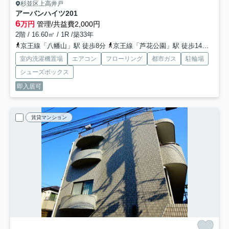
杉並区上高井戸
アーバンハイツ
201
6
万円
管理/共益費2,000円
2階 / 16.60㎡ / 1R /築33年
京王線「八幡山」駅 徒歩8分
京王線「芦花公園」駅 徒歩14分
京王
室内洗濯機置場
エアコン
フローリング
都市ガス
駐輪場
シューズボックス
即入居可
賃貸マンション