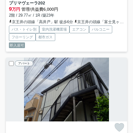
プリマヴェーラ
202
9
万円
管理/共益費6,000円
2階 / 29.77㎡ / 1R /築23年
京王井の頭線「高井戸」駅 徒歩6分
京王井の頭線「富士見ヶ丘」駅 徒歩15分
バス・トイレ別
室内洗濯機置場
エアコン
バルコニー
フローリング
都市ガス
即入居可
アパート