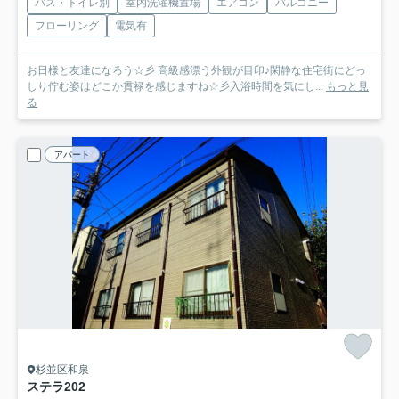
バス・トイレ別
室内洗濯機置場
エアコン
バルコニー
フローリング
電気有
お日様と友達になろう☆彡 高級感漂う外観が目印♪閑静な住宅街にどっ
しり佇む姿はどこか貫禄を感じますね☆彡入浴時間を気にし...
もっと見
る
アパート
杉並区和泉
ステラ
202