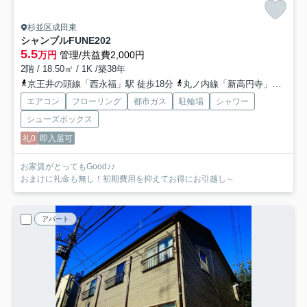
杉並区成田東
シャンブルFUNE
202
5.5
万円
管理/共益費2,000円
2階 / 18.50㎡ / 1K /築38年
京王井の頭線「西永福」駅 徒歩18分
丸ノ内線「新高円寺」駅 徒歩21分
エアコン
フローリング
都市ガス
駐輪場
シャワー
シューズボックス
礼0
即入居可
お家賃がとってもGood♪♪
おまけに礼金も無し！初期費用を抑えてお得にお引越し～
アパート