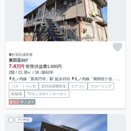
杉並区成田東
東田荘
207
7.4
万円
管理/共益費1,000円
2階 / 21.38㎡ / 1K /築62年
丸ノ内線「新高円寺」駅 徒歩15分
丸ノ内線「南阿佐ケ谷」駅 徒歩17分
バス・トイレ別
室内洗濯機置場
エアコン
フローリング
駐輪場
TVモニタ付インターホン
敷礼0
即入居可
アパート