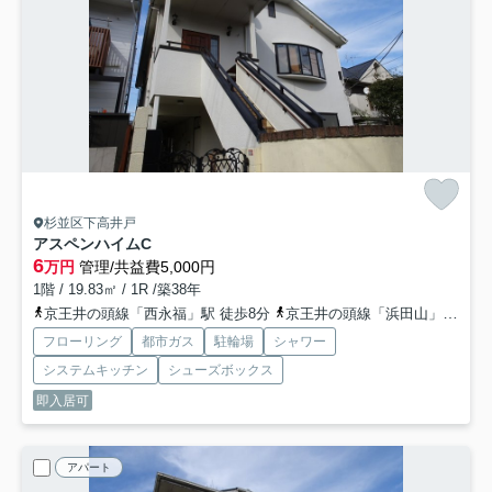
杉並区下高井戸
アスペンハイム
C
6
万円
管理/共益費5,000円
1階 / 19.83㎡ / 1R /築38年
京王井の頭線「西永福」駅 徒歩8分
京王井の頭線「浜田山」駅 徒歩13分
フローリング
都市ガス
駐輪場
シャワー
システムキッチン
シューズボックス
即入居可
アパート