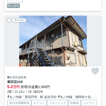
即入居可
アパート
杉並区成田東
東田荘
208
5.2
万円
管理/共益費1,000円
2階 / 21.10㎡ / 1K /築62年
丸ノ内線「新高円寺」駅 徒歩15分
丸ノ内線「南阿佐ケ谷」駅 徒歩17分
室内洗濯機置場
エアコン
フローリング
駐輪場
シャワー