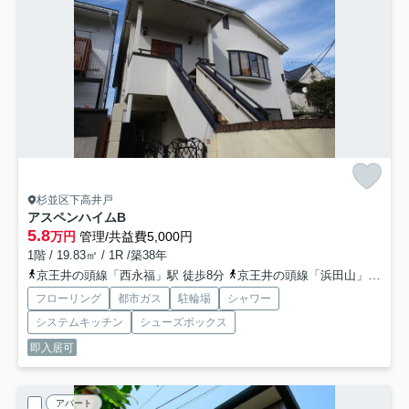
杉並区下高井戸
アスペンハイム
B
5.8
万円
管理/共益費5,000円
1階 / 19.83㎡ / 1R /築38年
京王井の頭線「西永福」駅 徒歩8分
京王井の頭線「浜田山」駅 徒歩13分
フローリング
都市ガス
駐輪場
シャワー
システムキッチン
シューズボックス
即入居可
アパート