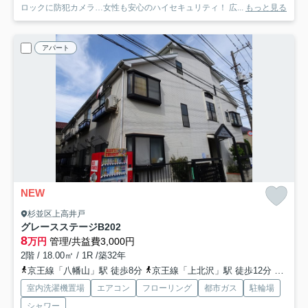
ロックに防犯カメラ…女性も安心のハイセキュリティ！ 広...
もっと見る
アパート
NEW
杉並区上高井戸
グレースステージ
B202
8
万円
管理/共益費3,000円
2階 / 18.00㎡ / 1R /築32年
京王線「八幡山」駅 徒歩8分
京王線「上北沢」駅 徒歩12分
京王線
室内洗濯機置場
エアコン
フローリング
都市ガス
駐輪場
シャワー