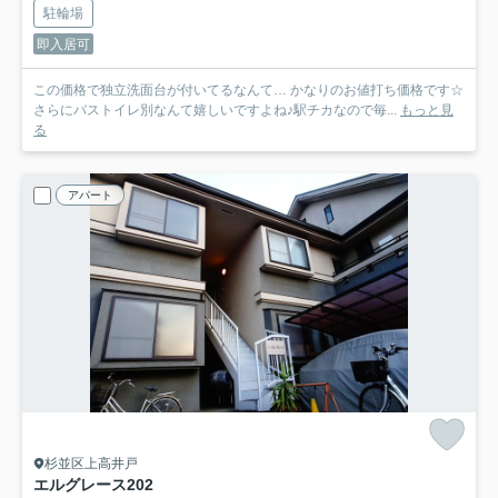
駐輪場
即入居可
この価格で独立洗面台が付いてるなんて… かなりのお値打ち価格です☆
さらにバストイレ別なんて嬉しいですよね♪駅チカなので毎...
もっと見
る
アパート
杉並区上高井戸
エルグレース
202