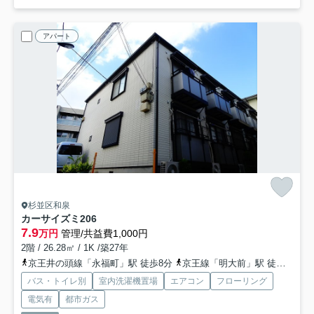
アパート
杉並区和泉
カーサイズミ
206
7.9
万円
管理/共益費1,000円
2階 / 26.28㎡ / 1K /築27年
京王井の頭線「永福町」駅 徒歩8分
京王線「明大前」駅 徒歩23分
バス・トイレ別
室内洗濯機置場
エアコン
フローリング
電気有
都市ガス