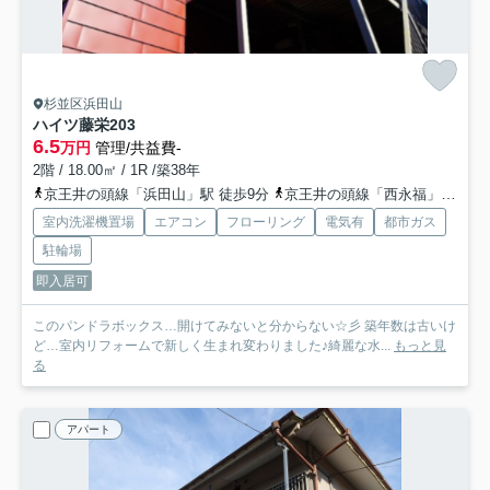
杉並区浜田山
ハイツ藤栄
203
6.5
万円
管理/共益費-
2階 / 18.00㎡ / 1R /築38年
京王井の頭線「浜田山」駅 徒歩9分
京王井の頭線「西永福」駅 徒歩10分
室内洗濯機置場
エアコン
フローリング
電気有
都市ガス
駐輪場
即入居可
このパンドラボックス…開けてみないと分からない☆彡 築年数は古いけ
ど…室内リフォームで新しく生まれ変わりました♪綺麗な水...
もっと見
る
アパート