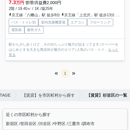
7.3
万円
管理/共益費2,000円
2階 / 19.40㎡ / 1K /築25年
京王線「八幡山」駅 徒歩8分
京王線「上北沢」駅 徒歩13分
京王線
バス・トイレ別
室内洗濯機置場
エアコン
フローリング
電気有
都市ガス
駅から少し歩くけど…その分たっぷり魅力が詰まってます♪スーパーを
はじめとする大きな商店街が魅力のエリア♪人気のバス・トイ...
もっと
見る
1
TAGE
【賃貸】を市区町村から探す
【賃貸】杉並区の一覧
近くの市区町村から探す
新宿区
世田谷区
渋谷区
中野区
三鷹市
調布市