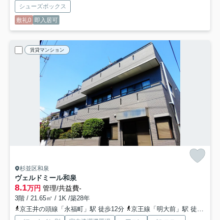
シューズボックス
敷礼0
即入居可
賃貸マンション
杉並区和泉
ヴェルドミール和泉
8.1
万円
管理/共益費-
3階 / 21.65㎡ / 1K /築28年
京王井の頭線「永福町」駅 徒歩12分
京王線「明大前」駅 徒歩17分