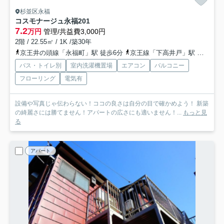
杉並区永福
コスモナージュ永福
201
7.2
万円
管理/共益費3,000円
2階 / 22.55㎡ / 1K /築30年
京王井の頭線「永福町」駅 徒歩6分
京王線「下高井戸」駅 徒歩15分
バス・トイレ別
室内洗濯機置場
エアコン
バルコニー
フローリング
電気有
設備や写真じゃ伝わらない！ココの良さは自分の目で確かめよう！ 新築
の綺麗さには勝てません！アパートの広さにも適いません！...
もっと見
る
アパート