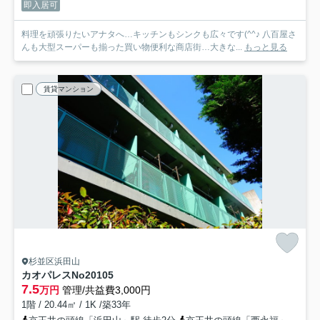
即入居可
料理を頑張りたいアナタへ…キッチンもシンクも広々です(^^♪ 八百屋さ
んも大型スーパーも揃った買い物便利な商店街…大きな...
もっと見る
賃貸マンション
杉並区浜田山
カオパレスNo20
105
7.5
万円
管理/共益費3,000円
1階 / 20.44㎡ / 1K /築33年