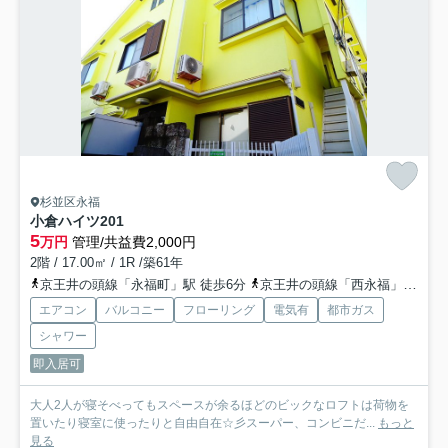
杉並区永福
小倉ハイツ
201
5
万円
管理/共益費2,000円
2階 / 17.00㎡ / 1R /築61年
京王井の頭線「永福町」駅 徒歩6分
京王井の頭線「西永福」駅 徒歩10分
エアコン
バルコニー
フローリング
電気有
都市ガス
シャワー
即入居可
大人2人が寝そべってもスペースが余るほどのビックなロフトは荷物を
置いたり寝室に使ったりと自由自在☆彡スーパー、コンビニだ...
もっと
見る