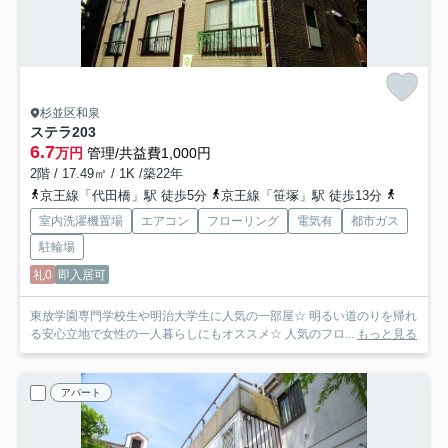
杉並区和泉
ステラ
203
6.7
万円
管理/共益費1,000円
2階 / 17.49㎡ / 1K /築22年
京王線「代田橋」駅 徒歩5分
京王線「笹塚」駅 徒歩13分
京王井の
室内洗濯機置場
エアコン
フローリング
電気有
都市ガス
駐輪場
礼0
即入居可
東放学園専門学校生や明治大学生に人気の一部屋☆ 明るい道のりを帰れ
る安心立地で女性の一人暮らしにもオススメ☆ 人気のフロ...
もっと見る
アパート