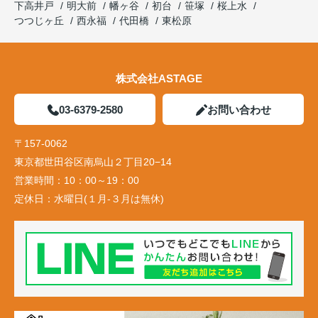
下高井戸
明大前
幡ヶ谷
初台
笹塚
桜上水
つつじヶ丘
西永福
代田橋
東松原
株式会社ASTAGE
03-6379-2580
お問い合わせ
〒157-0062
東京都世田谷区南烏山２丁目20−14
営業時間：
10：00～19：00
定休日：
水曜日(１月-３月は無休)