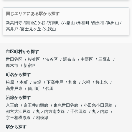
同じエリアにある駅から探す
新高円寺
南阿佐ケ谷
方南町
八幡山
永福町
西永福
浜田山
高井戸
富士見ヶ丘
久我山
市区町村から探す
世田谷区
杉並区
渋谷区
調布市
中野区
三鷹市
厚木市
新宿区
町名から探す
松原
本町
赤堤
下高井戸
和泉
永福
桜上水
高井戸東
仙川町
代田
沿線から探す
京王線
京王井の頭線
東急世田谷線
小田急小田原線
都営大江戸線
丸ノ内方南支線
千代田線
丸ノ内線
京王相模原線
相模線
駅から探す