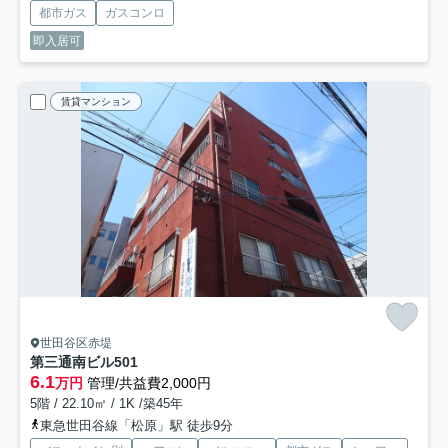
都市ガス
ガスコンロ
即入居可
賃貸マンション
世田谷区赤堤
第三通南ビル
501
6.1
万円
管理/共益費2,000円
5階 / 22.10㎡ / 1K /築45年
東急世田谷線「松原」駅 徒歩9分