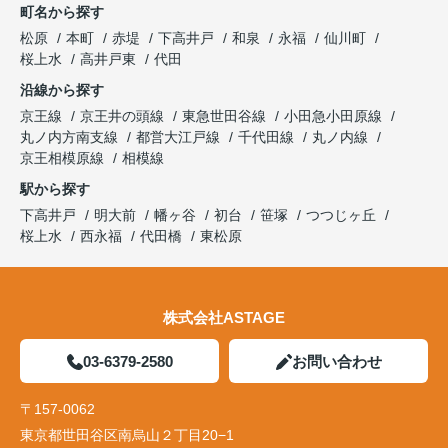
町名から探す
松原
本町
赤堤
下高井戸
和泉
永福
仙川町
桜上水
高井戸東
代田
沿線から探す
京王線
京王井の頭線
東急世田谷線
小田急小田原線
丸ノ内方南支線
都営大江戸線
千代田線
丸ノ内線
京王相模原線
相模線
駅から探す
下高井戸
明大前
幡ヶ谷
初台
笹塚
つつじヶ丘
桜上水
西永福
代田橋
東松原
株式会社ASTAGE
03-6379-2580
お問い合わせ
〒157-0062
東京都世田谷区南烏山２丁目20−1