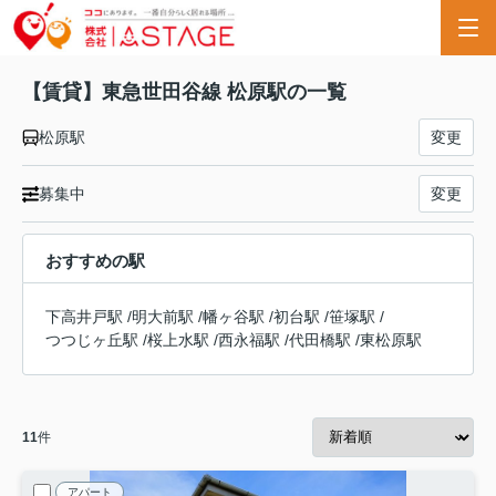
【賃貸】東急世田谷線 松原駅の一覧
松原駅
変更
募集中
変更
おすすめの駅
下高井戸駅
/
明大前駅
/
幡ヶ谷駅
/
初台駅
/
笹塚駅
/
つつじヶ丘駅
/
桜上水駅
/
西永福駅
/
代田橋駅
/
東松原駅
11
件
アパート