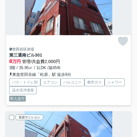
世田谷区赤堤
第三通南ビル
301
8
万円
管理/共益費2,000円
3階 / 35.95㎡ / 1LDK /築45年
東急世田谷線「松原」駅 徒歩9分
バス・トイレ別
エアコン
バルコニー
都市ガス
シャワー
温水洗浄便座
即入居可
賃貸マンション