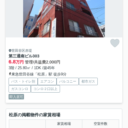
世田谷区赤堤
第三通南ビル
303
6.8
万円
管理/共益費2,000円
3階 / 25.80㎡ / 1DK /築45年
東急世田谷線「松原」駅 徒歩9分
バス・トイレ別
エアコン
バルコニー
都市ガス
ガスコンロ
コンロ２口以上
即入居可
松原の掲載物件の家賃相場
家賃相場
空室件数