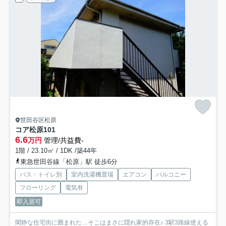
世田谷区松原
コア松原
101
6.6
万円
管理/共益費-
1階 / 23.10㎡ / 1DK /築44年
東急世田谷線「松原」駅 徒歩6分
バス・トイレ別
室内洗濯機置場
エアコン
バルコニー
フローリング
電気有
即入居可
閑静な住宅街に囲まれた…そこはまさに隠れ家的存在♪ 3駅3路線使える