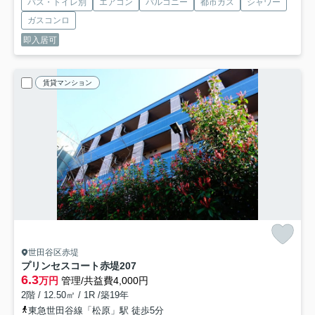
バス・トイレ別
エアコン
バルコニー
都市ガス
シャワー
ガスコンロ
即入居可
賃貸マンション
世田谷区赤堤
プリンセスコート赤堤
207
6.3
万円
管理/共益費4,000円
2階 / 12.50㎡ / 1R /築19年
東急世田谷線「松原」駅 徒歩5分