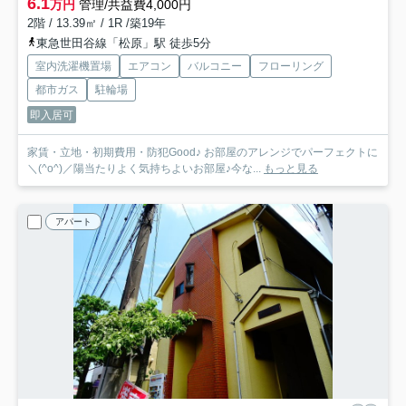
6.1
万円
管理/共益費4,000円
2階 / 13.39㎡ / 1R /築19年
東急世田谷線「松原」駅 徒歩5分
室内洗濯機置場
エアコン
バルコニー
フローリング
都市ガス
駐輪場
即入居可
家賃・立地・初期費用・防犯Good♪ お部屋のアレンジでパーフェクトに
＼(^o^)／陽当たりよく気持ちよいお部屋♪今な...
もっと見る
アパート