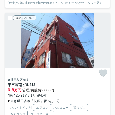
便利な立地♪通勤やお出かけは楽ちんです☆ お出かけや...
もっと見る
賃貸マンション
世田谷区赤堤
第三通南ビル
412
6.8
万円
管理/共益費2,000円
4階 / 25.91㎡ / 1K /築45年
東急世田谷線「松原」駅 徒歩9分
バス・トイレ別
エアコン
バルコニー
都市ガス
ガスコンロ
コンロ２口以上