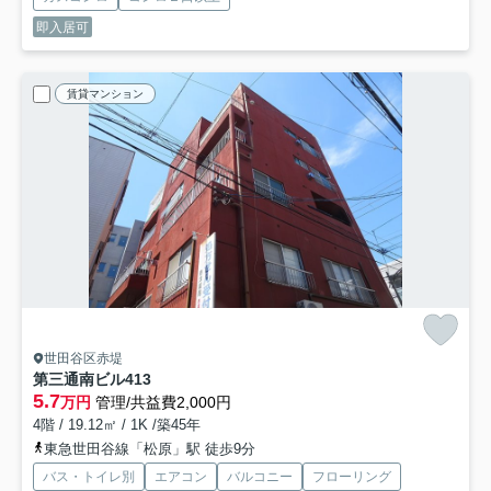
即入居可
賃貸マンション
世田谷区赤堤
第三通南ビル
413
5.7
万円
管理/共益費2,000円
4階 / 19.12㎡ / 1K /築45年
東急世田谷線「松原」駅 徒歩9分
バス・トイレ別
エアコン
バルコニー
フローリング