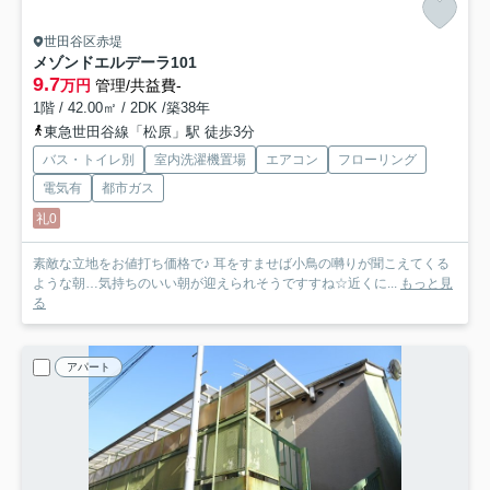
世田谷区赤堤
メゾンドエルデーラ
101
9.7
万円
管理/共益費-
1階 / 42.00㎡ / 2DK /築38年
東急世田谷線「松原」駅 徒歩3分
バス・トイレ別
室内洗濯機置場
エアコン
フローリング
電気有
都市ガス
礼0
素敵な立地をお値打ち価格で♪ 耳をすませば小鳥の囀りが聞こえてくる
ような朝…気持ちのいい朝が迎えられそうですすね☆近くに...
もっと見
る
アパート