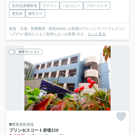
室内洗濯機置場
エアコン
バルコニー
フローリング
電気有
都市ガス
家賃・立地・初期費用・防犯Good♪ お部屋のアレンジでパーフェクトに
＼(^o^)／陽当たりよく気持ちよいお部屋♪今な...
もっと見る
賃貸マンション
世田谷区赤堤
プリンセスコート赤堤
210