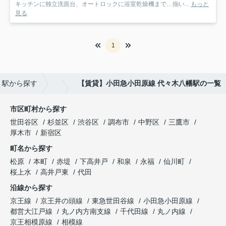
キッチンに独立洗面台、オートロックに浴室乾燥機まで…揃い...
もっと
見る
1
・駅から探す
【賃貸】小田急小田原線 代々木八幡駅の一覧
市区町村から探す
世田谷区
杉並区
渋谷区
調布市
中野区
三鷹市
厚木市
新宿区
町名から探す
松原
本町
赤堤
下高井戸
和泉
永福
仙川町
桜上水
高井戸東
代田
沿線から探す
京王線
京王井の頭線
東急世田谷線
小田急小田原線
都営大江戸線
丸ノ内方南支線
千代田線
丸ノ内線
京王相模原線
相模線