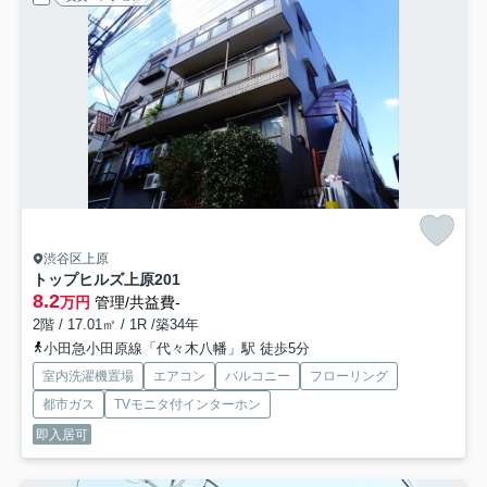
渋谷区上原
トップヒルズ上原
201
8.2
万円
管理/共益費-
2階 / 17.01㎡ / 1R /築34年
小田急小田原線「代々木八幡」駅 徒歩5分
室内洗濯機置場
エアコン
バルコニー
フローリング
都市ガス
TVモニタ付インターホン
即入居可