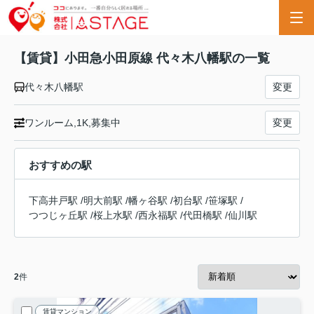
【賃貸】小田急小田原線 代々木八幡駅の一覧
代々木八幡駅
変更
ワンルーム,1K,募集中
変更
おすすめの駅
下高井戸駅
/
明大前駅
/
幡ヶ谷駅
/
初台駅
/
笹塚駅
/
つつじヶ丘駅
/
桜上水駅
/
西永福駅
/
代田橋駅
/
仙川駅
2
件
賃貸マンション