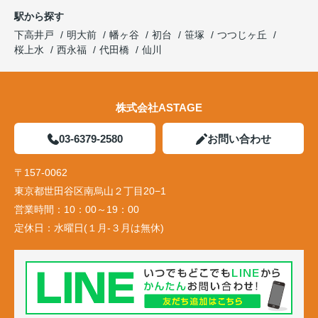
駅から探す
下高井戸
明大前
幡ヶ谷
初台
笹塚
つつじヶ丘
桜上水
西永福
代田橋
仙川
株式会社ASTAGE
03-6379-2580
お問い合わせ
〒157-0062
東京都世田谷区南烏山２丁目20−1
営業時間：
10：00～19：00
定休日：
水曜日(１月-３月は無休)