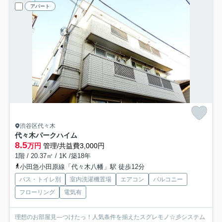
アパート
渋谷区代々木
代々木パークハイム
8.5
万円
管理/共益費3,000円
1階 / 20.37㎡ / 1K /築18年
小田急小田原線「代々木八幡」駅 徒歩12分
バス・トイレ別
室内洗濯機置場
エアコン
バルコニー
フローリング
電気有
理想のお部屋見―つけたっ！人気条件を揃えたスグレモノ☆彡システム