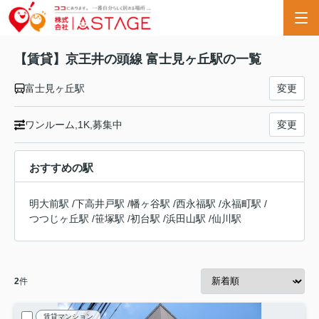
【賃貸】京王井の頭線 富士見ヶ丘駅の一覧
富士見ヶ丘駅
変更
ワンルーム,1K,募集中
変更
おすすめの駅
明大前駅
/
下高井戸駅
/
幡ヶ谷駅
/
西永福駅
/
永福町駅
/
つつじヶ丘駅
/
笹塚駅
/
初台駅
/
浜田山駅
/
仙川駅
2
件
賃貸マンション