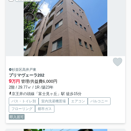
杉並区高井戸東
プリマヴェーラ
202
9
万円
管理/共益費6,000円
2階 / 29.77㎡ / 1R /築23年
京王井の頭線「富士見ヶ丘」駅 徒歩15分
バス・トイレ別
室内洗濯機置場
エアコン
バルコニー
フローリング
都市ガス
即入居可