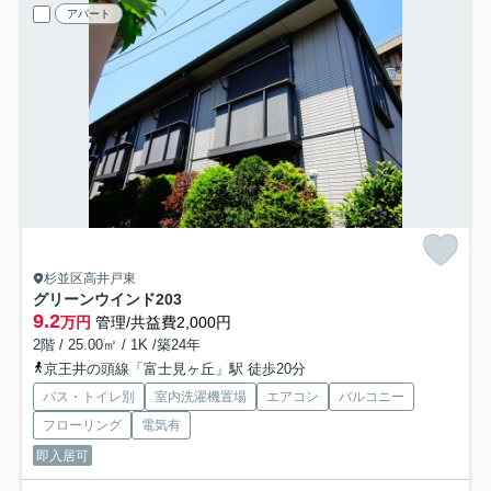
アパート
杉並区高井戸東
グリーンウインド
203
9.2
万円
管理/共益費2,000円
2階 / 25.00㎡ / 1K /築24年
京王井の頭線「富士見ヶ丘」駅 徒歩20分
バス・トイレ別
室内洗濯機置場
エアコン
バルコニー
フローリング
電気有
即入居可