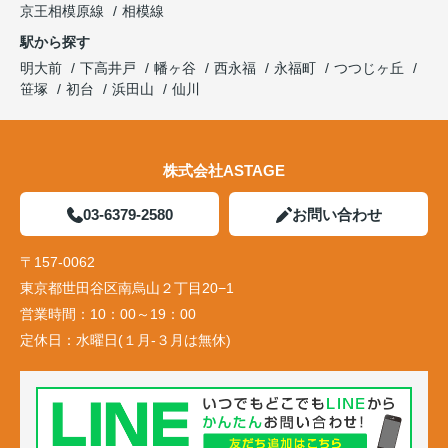
京王相模原線
相模線
駅から探す
明大前
下高井戸
幡ヶ谷
西永福
永福町
つつじヶ丘
笹塚
初台
浜田山
仙川
株式会社ASTAGE
03-6379-2580
お問い合わせ
〒157-0062
東京都世田谷区南烏山２丁目20−1
営業時間：
10：00～19：00
定休日：
水曜日(１月-３月は無休)