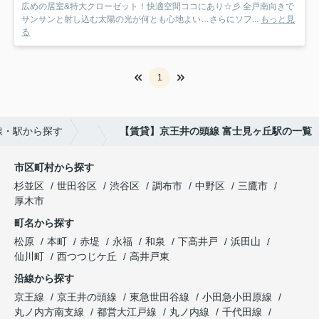
広めの居室&特大クローゼット！快適空間ココにあり☆彡 全戸南向きで
サンサンと射し込む太陽の光が何とも心地よい…さらにソフ...
もっと見
る
1
線・駅から探す
【賃貸】京王井の頭線 富士見ヶ丘駅の一覧
市区町村から探す
杉並区
世田谷区
渋谷区
調布市
中野区
三鷹市
厚木市
町名から探す
松原
本町
赤堤
永福
和泉
下高井戸
浜田山
仙川町
西つつじケ丘
高井戸東
沿線から探す
京王線
京王井の頭線
東急世田谷線
小田急小田原線
丸ノ内方南支線
都営大江戸線
丸ノ内線
千代田線