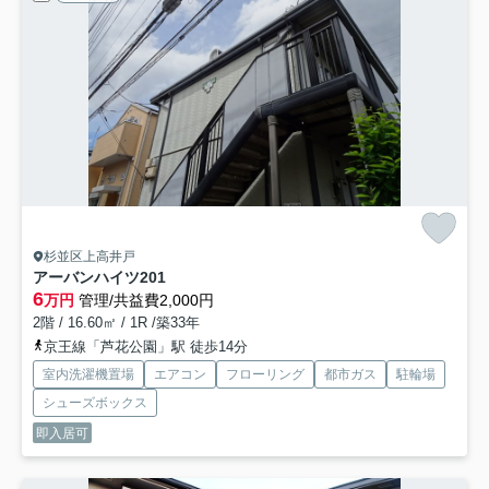
杉並区上高井戸
アーバンハイツ
201
6
万円
管理/共益費2,000円
2階 / 16.60㎡ / 1R /築33年
京王線「芦花公園」駅 徒歩14分
室内洗濯機置場
エアコン
フローリング
都市ガス
駐輪場
シューズボックス
即入居可