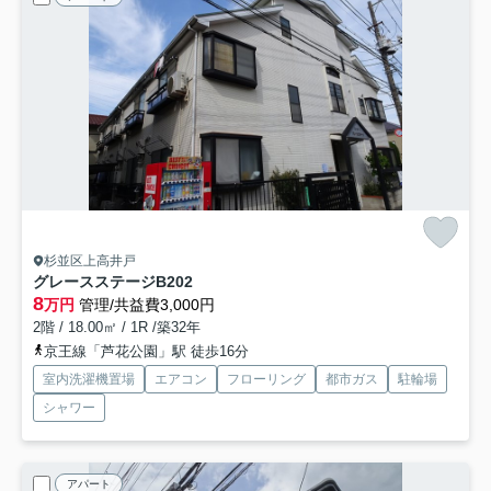
杉並区上高井戸
グレースステージ
B202
8
万円
管理/共益費3,000円
2階 / 18.00㎡ / 1R /築32年
京王線「芦花公園」駅 徒歩16分
室内洗濯機置場
エアコン
フローリング
都市ガス
駐輪場
シャワー
アパート