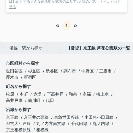
はじめとする大きな商店街が魅力のエリア♪人気のバス・トイ...
もっと
見る
1
沿線・駅から探す
【賃貸】京王線 芦花公園駅の一覧
市区町村から探す
世田谷区
杉並区
渋谷区
調布市
中野区
三鷹市
厚木市
新宿区
町名から探す
松原
本町
赤堤
下高井戸
和泉
永福
桜上水
高井戸東
仙川町
代田
沿線から探す
京王線
京王井の頭線
東急世田谷線
小田急小田原線
都営大江戸線
丸ノ内方南支線
千代田線
丸ノ内線
京王相模原線
相模線