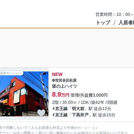
営業時間：10：00
トップ
入居者
賃貸マンション
NEW
世田谷区
松原
坂の上ハイツ
8.9
万円
管理/共益費3,000円
2階 / 35.00㎡ / 1DK /築42年 /3階建
京王線
「
明大前
」駅 徒歩12分
京王線
「
下高井戸
」駅 徒歩15分
数で判断しないで！人もお部屋も外見より中身がだ・い・じ♪
アウトしやすい間取り！周りに高い建物がないため陽当たりも気持ちいいです☆