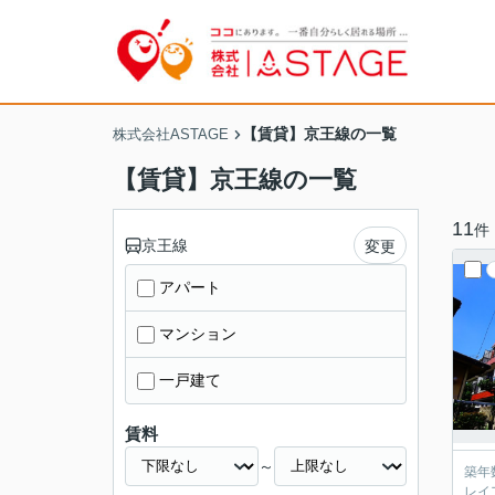
【賃貸】京王線の一覧
株式会社ASTAGE
【賃貸】京王線の一覧
11
件
京王線
変更
アパート
マンション
一戸建て
賃料
～
築年
レイ