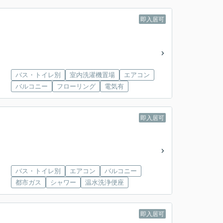
即入居可
バス・トイレ別
室内洗濯機置場
エアコン
バルコニー
フローリング
電気有
即入居可
バス・トイレ別
エアコン
バルコニー
都市ガス
シャワー
温水洗浄便座
即入居可