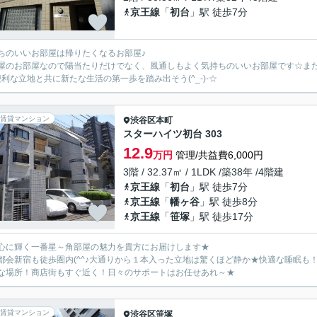
京王線
「
初台
」駅 徒歩7分
ちのいいお部屋は帰りたくなるお部屋♪
屋のお部屋なので陽当たりだけでなく、風通しもよく気持ちのいいお部屋です☆ま
便利な立地と共に新たな生活の第一歩を踏み出そう(^_-)-☆
賃貸マンション
渋谷区
本町
スターハイツ初台 303
12.9
万円
管理/共益費6,000円
3階 / 32.37㎡ / 1LDK /築38年 /4階建
京王線
「
初台
」駅 徒歩7分
京王線
「
幡ヶ谷
」駅 徒歩8分
京王線
「
笹塚
」駅 徒歩17分
心に輝く一番星～角部屋の魅力を貴方にお届けします★
都会新宿も徒歩圏内(^^♪大通りから１本入った立地は驚くほど静か★快適な睡眠
な場所！商店街もすぐ近く！日々のサポートはお任せあれ～★
賃貸マンション
渋谷区
笹塚