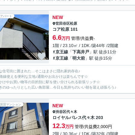
アパート
NEW
世田谷区
松原
コア松原 101
6.6
万円
管理/共益費-
1階 / 23.10㎡ / 1DK /築44年 /2階建
京王線
「
下高井戸
」駅 徒歩11分
京王線
「
明大前
」駅 徒歩15分
な住宅街に囲まれた…そこはまさに隠れ家的存在♪
3路線使える便利な立地♪通勤やお出かけは楽ちんです☆
かけやお買い物等の目的別に駅を使い分けられる欲張リッチ☆
きのゆったりとした広い角部屋…今日も気持ちのいい朝を迎え頑張ろう♪
賃貸マンション
NEW
渋谷区
代々木
ロイヤルパレス代々木 203
12.3
万円
管理/共益費2,000円
2階 / 30.36㎡ / 1DK /築32年 /3階建