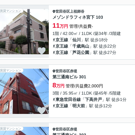
賃貸マンション
世田谷区
上祖師谷
メゾンドラフィネ宮下 103
11
万円
管理/共益費-
1階 / 42.00㎡ / 1LDK /築34年 /3階建
京王線
「
仙川
」駅 徒歩18分
京王線
「
千歳烏山
」駅 徒歩22分
京王線
「
芦花公園
」駅 徒歩27分
賃貸マンション
世田谷区
赤堤
第三通南ビル 301
8
万円
管理/共益費2,000円
3階 / 35.95㎡ / 1LDK /築45年 /5階建
東急世田谷線
「
下高井戸
」駅 徒歩1分
京王線
「
明大前
」駅 徒歩12分
賃貸マンション
世田谷区
赤堤