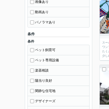
画像あり
動画あり
パノラマあり
条件
条件
スー
ワン
ペット飼育可
たく
少し
ペット専用設備
楽器相談
陽当り良好
閑静な住宅地
デザイナーズ