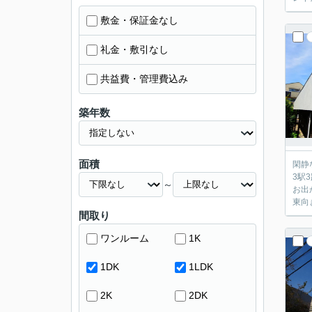
敷金・保証金なし
礼金・敷引なし
共益費・管理費込み
築年数
面積
閑静
3駅
～
お出
東向
間取り
ワンルーム
1K
1DK
1LDK
2K
2DK