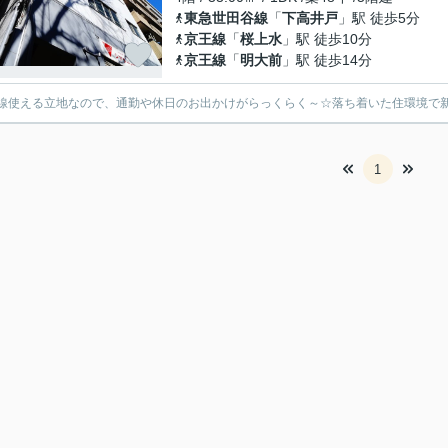
東急世田谷線
「
下高井戸
」駅 徒歩5分
京王線
「
桜上水
」駅 徒歩10分
京王線
「
明大前
」駅 徒歩14分
線使える立地なので、通勤や休日のお出かけがらっくらく～☆落ち着いた住環境で新
1