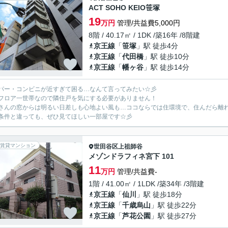
ACT SOHO KEIO笹塚
19
万円
管理/共益費5,000円
8階 / 40.17㎡ / 1DK /築16年 /8階建
京王線
「
笹塚
」駅 徒歩4分
京王線
「
代田橋
」駅 徒歩10分
京王線
「
幡ヶ谷
」駅 徒歩14分
パー・コンビニが近すぎて困る…なんて言ってみたい☆彡
フロア一世帯なので隣住戸を気にする必要がありません！
さんの窓からは明るい日差しも心地よい風も…ココならでは住環境で、住んだら離
条件と違っても、ぜひ見てほしい一部屋です☆彡
賃貸マンション
世田谷区
上祖師谷
メゾンドラフィネ宮下 101
11
万円
管理/共益費-
1階 / 41.00㎡ / 1LDK /築34年 /3階建
京王線
「
仙川
」駅 徒歩18分
京王線
「
千歳烏山
」駅 徒歩22分
京王線
「
芦花公園
」駅 徒歩27分