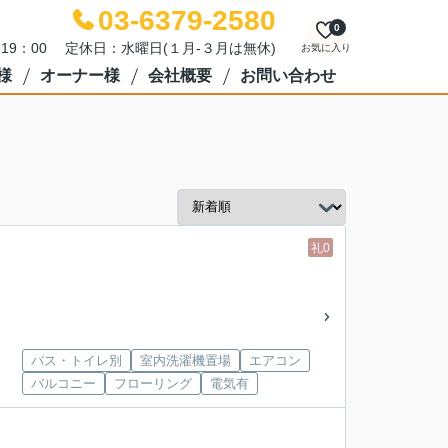
03-6379-2580
0
～19：00 定休日：水曜日(１月-３月は無休)
お気に入り
様
オーナー様
会社概要
お問い合わせ
礼0
バス・トイレ別
室内洗濯機置場
エアコン
バルコニー
フローリング
電気有