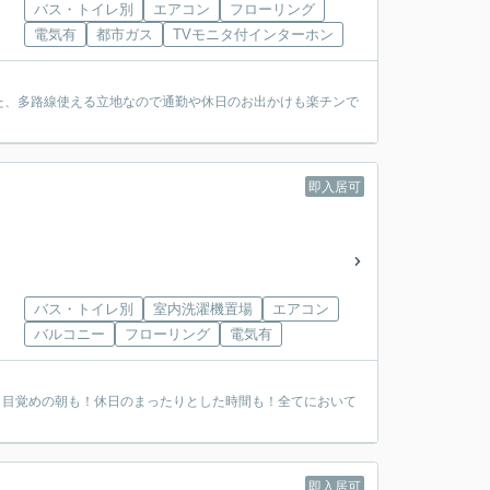
バス・トイレ別
エアコン
フローリング
電気有
都市ガス
TVモニタ付インターホン
た、多路線使える立地なので通勤や休日のお出かけも楽チンで
即入居可
バス・トイレ別
室内洗濯機置場
エアコン
バルコニー
フローリング
電気有
も！目覚めの朝も！休日のまったりとした時間も！全てにおいて
即入居可