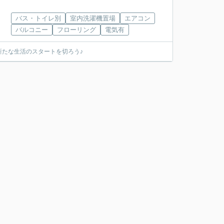
バス・トイレ別
室内洗濯機置場
エアコン
バルコニー
フローリング
電気有
たな生活のスタートを切ろう♪