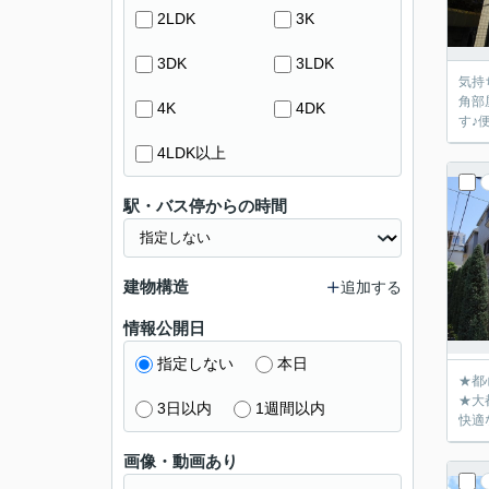
2LDK
3K
3DK
3LDK
気持
角部
4K
4DK
す♪
4LDK以上
駅・バス停からの時間
建物構造
追加する
情報公開日
指定しない
本日
★都
★大
3日以内
1週間以内
快適
画像・動画あり