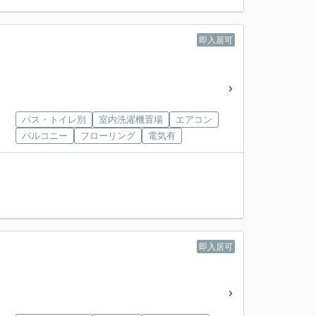
即入居可
バス・トイレ別
室内洗濯機置場
エアコン
バルコニー
フローリング
電気有
即入居可