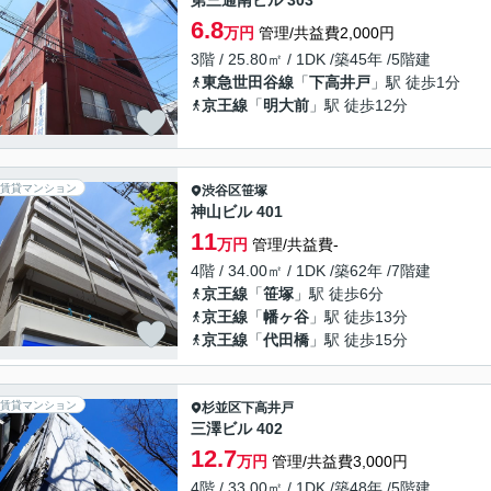
第三通南ビル 303
6.8
万円
管理/共益費2,000円
3階 / 25.80㎡ / 1DK /築45年 /5階建
東急世田谷線
「
下高井戸
」駅 徒歩1分
京王線
「
明大前
」駅 徒歩12分
賃貸マンション
渋谷区
笹塚
神山ビル 401
11
万円
管理/共益費-
4階 / 34.00㎡ / 1DK /築62年 /7階建
京王線
「
笹塚
」駅 徒歩6分
京王線
「
幡ヶ谷
」駅 徒歩13分
京王線
「
代田橋
」駅 徒歩15分
賃貸マンション
杉並区
下高井戸
三澤ビル 402
12.7
万円
管理/共益費3,000円
4階 / 33.00㎡ / 1DK /築48年 /5階建