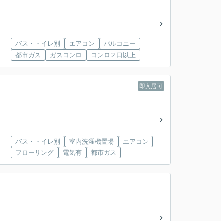
バス・トイレ別
エアコン
バルコニー
都市ガス
ガスコンロ
コンロ２口以上
即入居可
バス・トイレ別
室内洗濯機置場
エアコン
フローリング
電気有
都市ガス