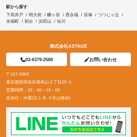
駅から探す
下高井戸
明大前
幡ヶ谷
西永福
笹塚
つつじヶ丘
永福町
初台
浜田山
仙川
株式会社ASTAGE
03-6379-2580
お問い合わせ
〒157-0062
東京都世田谷区南烏山２丁目20−1
営業時間：
10：00～19：00
定休日：
水曜日(１月-３月は無休)