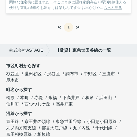
閑静な住宅街に囲まれた…そこはまさに隠れ家的存在♪ 3駅3路線使える
便利な立地♪通勤やお出かけは楽ちんです☆ お出かけや...
もっと見る
1
株式会社ASTAGE
【賃貸】東急世田谷線の一覧
市区町村から探す
杉並区
世田谷区
渋谷区
調布市
中野区
三鷹市
厚木市
町名から探す
松原
本町
赤堤
永福
下高井戸
和泉
浜田山
仙川町
西つつじケ丘
高井戸東
沿線から探す
京王線
京王井の頭線
東急世田谷線
小田急小田原線
丸ノ内方南支線
都営大江戸線
丸ノ内線
千代田線
京王相模原線
相模線