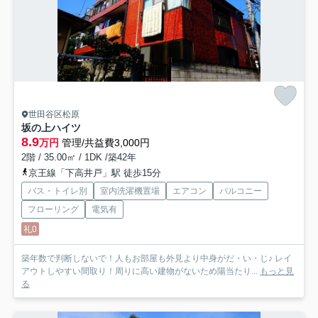
世田谷区松原
坂の上ハイツ
8.9
万円
管理/共益費3,000円
2階 / 35.00㎡ / 1DK /築42年
京王線「下高井戸」駅 徒歩15分
バス・トイレ別
室内洗濯機置場
エアコン
バルコニー
フローリング
電気有
礼0
築年数で判断しないで！人もお部屋も外見より中身がだ・い・じ♪ レイ
アウトしやすい間取り！周りに高い建物がないため陽当たり...
もっと見
る