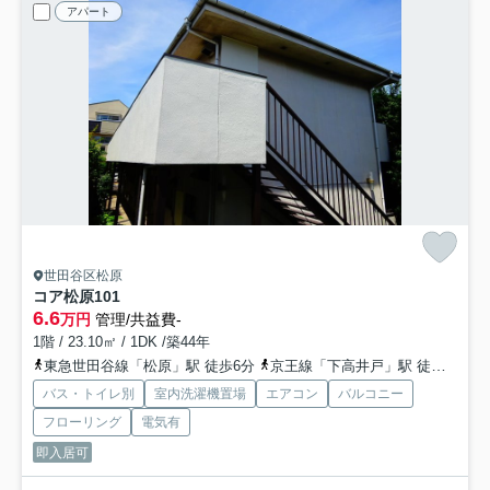
アパート
世田谷区松原
コア松原
101
6.6
万円
管理/共益費-
1階 / 23.10㎡ / 1DK /築44年
東急世田谷線「松原」駅 徒歩6分
京王線「下高井戸」駅 徒歩11分
バス・トイレ別
室内洗濯機置場
エアコン
バルコニー
フローリング
電気有
即入居可