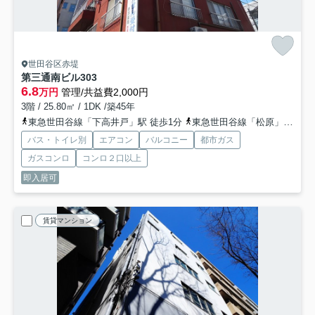
世田谷区赤堤
第三通南ビル
303
6.8
万円
管理/共益費2,000円
3階 / 25.80㎡ / 1DK /築45年
東急世田谷線「下高井戸」駅 徒歩1分
東急世田谷線「松原」駅 徒歩9分
バス・トイレ別
エアコン
バルコニー
都市ガス
ガスコンロ
コンロ２口以上
即入居可
賃貸マンション