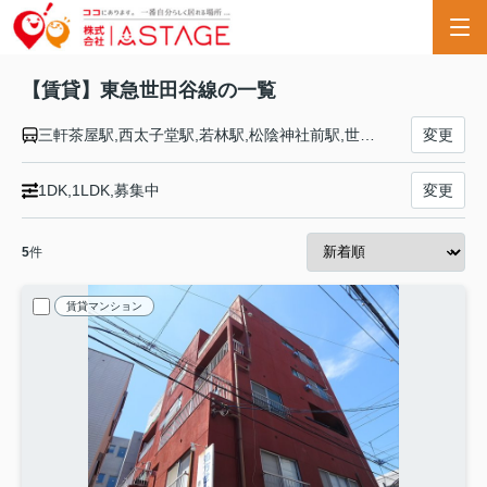
【賃貸】東急世田谷線の一覧
三軒茶屋駅,西太子堂駅,若林駅,松陰神社前駅,世田谷駅,上町駅,宮の坂駅,山下駅,松原駅,下高井戸駅
変更
1DK,1LDK,募集中
変更
5
件
賃貸マンション