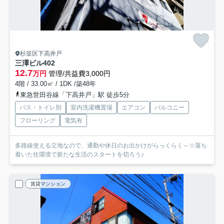
杉並区下高井戸
三澤ビル
402
12.7
万円
管理/共益費3,000円
4階 / 33.00㎡ / 1DK /築48年
東急世田谷線「下高井戸」駅 徒歩5分
バス・トイレ別
室内洗濯機置場
エアコン
バルコニー
フローリング
電気有
多路線使える立地なので、通勤や休日のお出かけがらっくらく～☆落ち
着いた住環境で新たな生活のスタートを切ろう♪
賃貸マンション