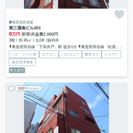
世田谷区赤堤
第三通南ビル
301
8
万円
管理/共益費2,000円
3階 / 35.95㎡ / 1LDK /築45年
東急世田谷線「下高井戸」駅 徒歩1分
東急世田谷線「松原」駅 徒歩9分
バス・トイレ別
エアコン
バルコニー
都市ガス
シャワー
温水洗浄便座
即入居可
賃貸マンション