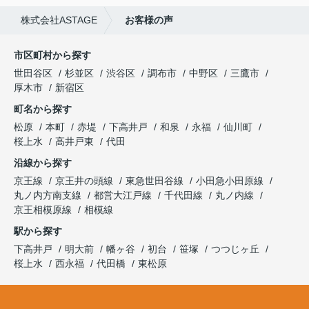
株式会社ASTAGE
お客様の声
市区町村から探す
世田谷区
杉並区
渋谷区
調布市
中野区
三鷹市
厚木市
新宿区
町名から探す
松原
本町
赤堤
下高井戸
和泉
永福
仙川町
桜上水
高井戸東
代田
沿線から探す
京王線
京王井の頭線
東急世田谷線
小田急小田原線
丸ノ内方南支線
都営大江戸線
千代田線
丸ノ内線
京王相模原線
相模線
駅から探す
下高井戸
明大前
幡ヶ谷
初台
笹塚
つつじヶ丘
桜上水
西永福
代田橋
東松原