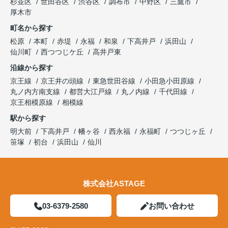
杉並区
世田谷区
渋谷区
調布市
中野区
三鷹市
厚木市
町名から探す
松原
本町
赤堤
永福
和泉
下高井戸
浜田山
仙川町
西つつじケ丘
高井戸東
沿線から探す
京王線
京王井の頭線
東急世田谷線
小田急小田原線
丸ノ内方南支線
都営大江戸線
丸ノ内線
千代田線
京王相模原線
相模線
駅から探す
明大前
下高井戸
幡ヶ谷
西永福
永福町
つつじヶ丘
笹塚
初台
浜田山
仙川
株式会社ASTAGE
03-6379-2580
お問い合わせ