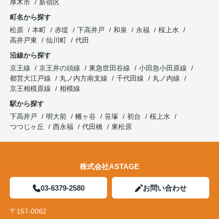
厚木市
新宿区
町名から探す
松原
本町
赤堤
下高井戸
和泉
永福
桜上水
高井戸東
仙川町
代田
沿線から探す
京王線
京王井の頭線
東急世田谷線
小田急小田原線
都営大江戸線
丸ノ内方南支線
千代田線
丸ノ内線
京王相模原線
相模線
駅から探す
下高井戸
明大前
幡ヶ谷
笹塚
初台
桜上水
つつじヶ丘
西永福
代田橋
東松原
株式会社ASTAGE
03-6379-2580
お問い合わせ
〒157-0062