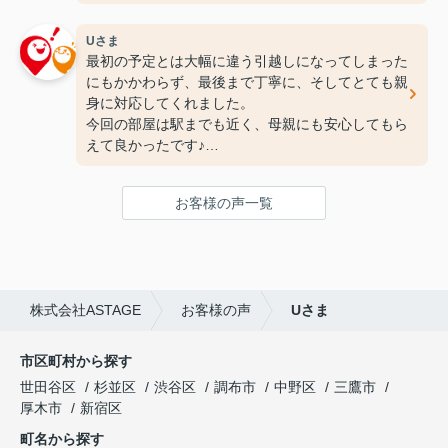
Uさま
最初の予定とは大幅に違う引越しになってしまった
にもかかわらず、最後まで丁寧に、そしてとても親
身に対応してくれました。
今回の部屋は駅までも近く、母親にも安心してもら
えて良かったです♪
次の引っ越しも、また竹下さんにお願いしたいと思
ってます！
お客様の声一覧
ありがとうございました(^^♪
株式会社ASTAGE
お客様の声
Uさま
市区町村から探す
世田谷区
杉並区
渋谷区
調布市
中野区
三鷹市
厚木市
新宿区
町名から探す