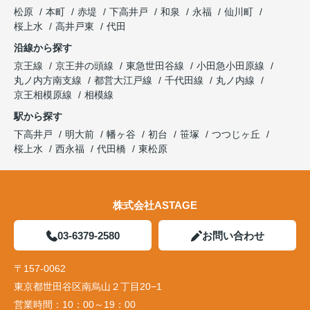
松原
本町
赤堤
下高井戸
和泉
永福
仙川町
桜上水
高井戸東
代田
沿線から探す
京王線
京王井の頭線
東急世田谷線
小田急小田原線
丸ノ内方南支線
都営大江戸線
千代田線
丸ノ内線
京王相模原線
相模線
駅から探す
下高井戸
明大前
幡ヶ谷
初台
笹塚
つつじヶ丘
桜上水
西永福
代田橋
東松原
株式会社ASTAGE
03-6379-2580
お問い合わせ
〒157-0062
東京都世田谷区南烏山２丁目20−1
営業時間：
10：00～19：00