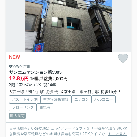
NEW
渋谷区本町
サンエムマンション第3
303
12.8
万円
管理/共益費2,000円
3階 / 32.52㎡ / 2K /築14年
京王線「初台」駅 徒歩7分
京王線「幡ヶ谷」駅 徒歩15分
京王線「
バス・トイレ別
室内洗濯機置場
エアコン
バルコニー
フローリング
電気有
即入居可
☆商店街も近い好立地に…ハイグレードなファミリー物件登場☆ 追い焚
き機能や浴室乾燥などの水周り設備も充実！2DKタイプで...
もっと見る