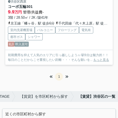
渋谷区西原
コーポ五輪
301
9.9
万円
管理/共益費-
3階 / 28.50㎡ / 2K /築41年
京王線「幡ヶ谷」駅 徒歩6分
千代田線「代々木上原」駅 徒歩14分
室内洗濯機置場
バルコニー
フローリング
電気有
都市ガス
シャワー
礼0
即入居可
初期費用を抑えて人気のエリアに引っ越ししよう♪♪ 駅6分は魅力的！！
毎日のことだからこそ重視したい距離・・・そんな願いを...
もっと見る
1
TAGE
【賃貸】を市区町村から探す
【賃貸】渋谷区の一覧
近くの市区町村から探す