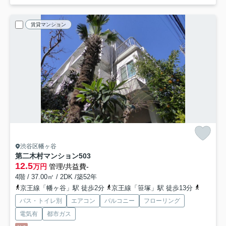
賃貸マンション
渋谷区幡ヶ谷
第二木村マンション
503
12.5
万円
管理/共益費-
4階 / 37.00㎡ / 2DK /築52年
京王線「幡ヶ谷」駅 徒歩2分
京王線「笹塚」駅 徒歩13分
千代田線
バス・トイレ別
エアコン
バルコニー
フローリング
電気有
都市ガス