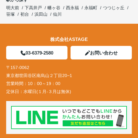
明大前
下高井戸
幡ヶ谷
西永福
永福町
つつじヶ丘
笹塚
初台
浜田山
仙川
株式会社ASTAGE
03-6379-2580
お問い合わせ
〒157-0062
東京都世田谷区南烏山２丁目20−1
営業時間：
10：00～19：00
定休日：
水曜日(１月-３月は無休)