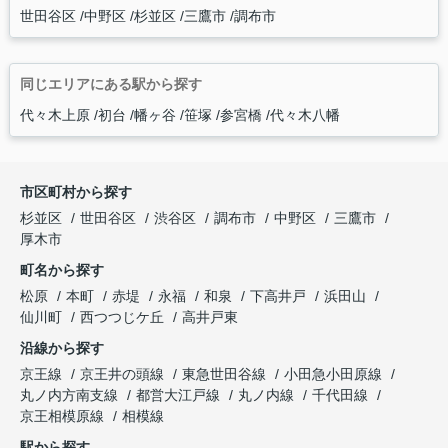
世田谷区
中野区
杉並区
三鷹市
調布市
同じエリアにある駅から探す
代々木上原
初台
幡ヶ谷
笹塚
参宮橋
代々木八幡
市区町村から探す
杉並区
世田谷区
渋谷区
調布市
中野区
三鷹市
厚木市
町名から探す
松原
本町
赤堤
永福
和泉
下高井戸
浜田山
仙川町
西つつじケ丘
高井戸東
沿線から探す
京王線
京王井の頭線
東急世田谷線
小田急小田原線
丸ノ内方南支線
都営大江戸線
丸ノ内線
千代田線
京王相模原線
相模線
駅から探す