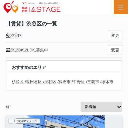
【賃貸】渋谷区の一覧
渋谷区
変更
2K,2DK,2LDK,募集中
変更
おすすめのエリア
杉並区
/
世田谷区
/
渋谷区
/
調布市
/
中野区
/
三鷹市
/
厚木市
4
件
賃貸マンション