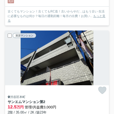
礼0
古くてもマンション！古くてもRC造！古いからやだ…はもう古い 生活
に必要なものは何か？毎日の通勤距離！毎月の出費！お買い...
もっと見
る
賃貸マンション
渋谷区本町
サンエムマンション第2
12.5
万円
管理/共益費3,000円
2階 / 35.00㎡ / 2K /築23年