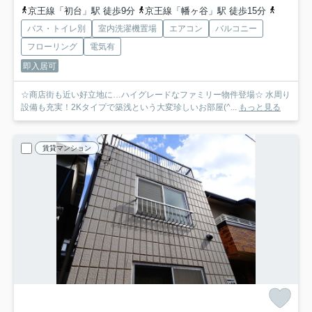
京王線「初台」駅 徒歩9分
京王線「幡ヶ谷」駅 徒歩15分
都営大江
バス・トイレ別
室内洗濯機置場
エアコン
バルコニー
フローリング
電気有
即入居可
☆商店街も近い好立地に…ハイグレードなファミリー物件登場☆ 水周り
設備も充実！2Kタイプで築浅という大変珍しいお部屋(^...
もっと見る
賃貸マンション