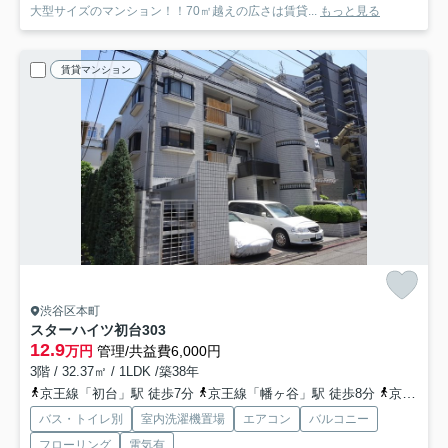
大型サイズのマンション！！70㎡越えの広さは賃貸...
もっと見る
賃貸マンション
渋谷区本町
スターハイツ初台
303
12.9
万円
管理/共益費6,000円
3階 / 32.37㎡ / 1LDK /築38年
京王線「初台」駅 徒歩7分
京王線「幡ヶ谷」駅 徒歩8分
京王線「笹塚」駅 徒歩17分
バス・トイレ別
室内洗濯機置場
エアコン
バルコニー
フローリング
電気有