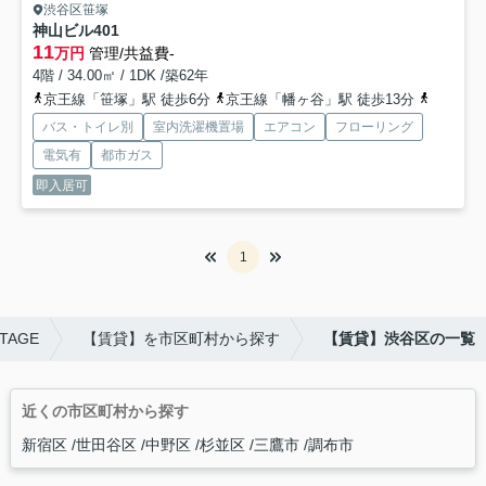
渋谷区笹塚
神山ビル
401
11
万円
管理/共益費-
4階 / 34.00㎡ / 1DK /築62年
京王線「笹塚」駅 徒歩6分
京王線「幡ヶ谷」駅 徒歩13分
京王線「
バス・トイレ別
室内洗濯機置場
エアコン
フローリング
電気有
都市ガス
即入居可
1
TAGE
【賃貸】を市区町村から探す
【賃貸】渋谷区の一覧
近くの市区町村から探す
新宿区
世田谷区
中野区
杉並区
三鷹市
調布市