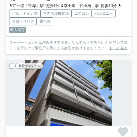
京王線「笹塚」駅 徒歩4分
京王線「代田橋」駅 徒歩10分
京王線「
バス・トイレ別
室内洗濯機置場
エアコン
バルコニー
フローリング
電気有
即入居可
スーパー・コンビニが近すぎて困る…なんて言ってみたい☆彡 ワンフロ
ア一世帯なので隣住戸を気にする必要がありません！ たく...
もっと見る
賃貸マンション