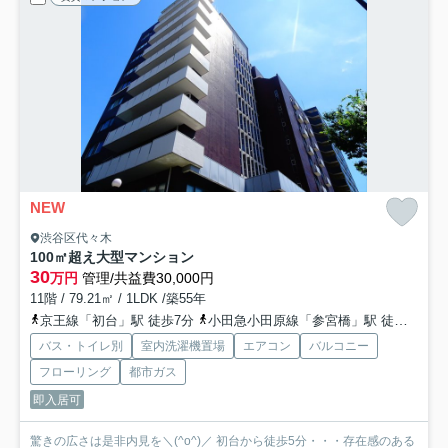
NEW
渋谷区代々木
100㎡超え大型マンション
30
万円
管理/共益費30,000円
11階 / 79.21㎡ / 1LDK /築55年
京王線「初台」駅 徒歩7分
小田急小田原線「参宮橋」駅 徒歩8分
バス・トイレ別
室内洗濯機置場
エアコン
バルコニー
フローリング
都市ガス
即入居可
驚きの広さは是非内見を＼(^o^)／ 初台から徒歩5分・・・存在感のある