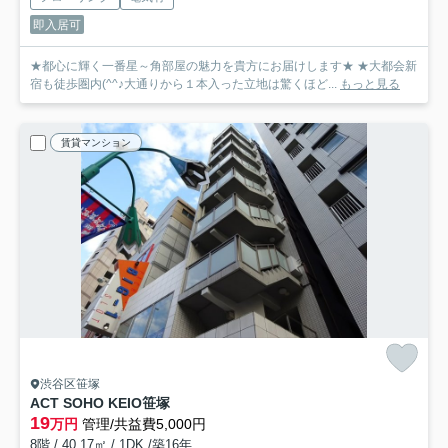
即入居可
★都心に輝く一番星～角部屋の魅力を貴方にお届けします★ ★大都会新
宿も徒歩圏内(^^♪大通りから１本入った立地は驚くほど...
もっと見る
賃貸マンション
渋谷区笹塚
ACT SOHO KEIO笹塚
19
万円
管理/共益費5,000円
8階 / 40.17㎡ / 1DK /築16年