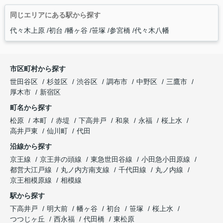
同じエリアにある駅から探す
代々木上原
初台
幡ヶ谷
笹塚
参宮橋
代々木八幡
市区町村から探す
世田谷区
杉並区
渋谷区
調布市
中野区
三鷹市
厚木市
新宿区
町名から探す
松原
本町
赤堤
下高井戸
和泉
永福
桜上水
高井戸東
仙川町
代田
沿線から探す
京王線
京王井の頭線
東急世田谷線
小田急小田原線
都営大江戸線
丸ノ内方南支線
千代田線
丸ノ内線
京王相模原線
相模線
駅から探す
下高井戸
明大前
幡ヶ谷
初台
笹塚
桜上水
つつじヶ丘
西永福
代田橋
東松原