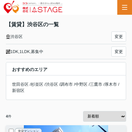
【賃貸】渋谷区の一覧
渋谷区
変更
1DK,1LDK,募集中
変更
おすすめのエリア
世田谷区
/
杉並区
/
渋谷区
/
調布市
/
中野区
/
三鷹市
/
厚木市
/
新宿区
4
件
賃貸マンション