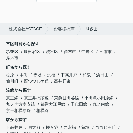
株式会社ASTAGE
お客様の声
Uさま
市区町村から探す
杉並区
世田谷区
渋谷区
調布市
中野区
三鷹市
厚木市
町名から探す
松原
本町
赤堤
永福
下高井戸
和泉
浜田山
仙川町
西つつじケ丘
高井戸東
沿線から探す
京王線
京王井の頭線
東急世田谷線
小田急小田原線
丸ノ内方南支線
都営大江戸線
千代田線
丸ノ内線
京王相模原線
相模線
駅から探す
下高井戸
明大前
幡ヶ谷
西永福
笹塚
つつじヶ丘