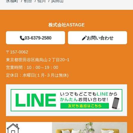
永福町
初台
仙川
浜田山
株式会社ASTAGE
03-6379-2580
お問い合わせ
〒157-0062
東京都世田谷区南烏山２丁目20−1
営業時間：
10：00～19：00
定休日：
水曜日(１月-３月は無休)