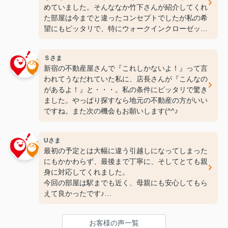
めていました。そんななか竹下さんが紹介してくれ
た部屋は今までと違ったコンセプトでしたが私の希
望にもピッタリで、特にウォークインクローゼット
には感動しちゃいました(笑)ここなら長く住めそう
です(^^♪ありがとうございます！
Ｓさま
新宿の不動産屋さんで『これしかないよ！』って言
われてうなだれていた私に、店長さんが『こんなの
があるよ！』と・・・。私の条件にピッタリで驚き
ました。やっぱり探すなら地元の不動産の方がいい
ですね。また次の機会もお願いします(^^♪
Uさま
最初の予定とは大幅に違う引越しになってしまった
にもかかわらず、最後まで丁寧に、そしてとても親
身に対応してくれました。
今回の部屋は駅までも近く、母親にも安心してもら
えて良かったです♪
次の引っ越しも、また竹下さんにお願いしたいと思
ってます！
お客様の声一覧
ありがとうございました(^^♪