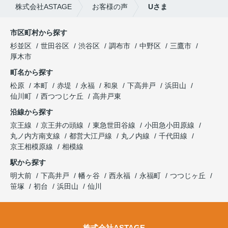
株式会社ASTAGE
お客様の声
Uさま
市区町村から探す
杉並区
世田谷区
渋谷区
調布市
中野区
三鷹市
厚木市
町名から探す
松原
本町
赤堤
永福
和泉
下高井戸
浜田山
仙川町
西つつじケ丘
高井戸東
沿線から探す
京王線
京王井の頭線
東急世田谷線
小田急小田原線
丸ノ内方南支線
都営大江戸線
丸ノ内線
千代田線
京王相模原線
相模線
駅から探す
明大前
下高井戸
幡ヶ谷
西永福
永福町
つつじヶ丘
笹塚
初台
浜田山
仙川
株式会社ASTAGE