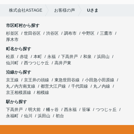
株式会社ASTAGE
お客様の声
Uさま
市区町村から探す
杉並区
世田谷区
渋谷区
調布市
中野区
三鷹市
厚木市
町名から探す
松原
赤堤
本町
永福
下高井戸
和泉
浜田山
仙川町
西つつじケ丘
高井戸東
沿線から探す
京王線
京王井の頭線
東急世田谷線
小田急小田原線
丸ノ内方南支線
都営大江戸線
千代田線
丸ノ内線
京王相模原線
相模線
駅から探す
下高井戸
明大前
幡ヶ谷
西永福
笹塚
つつじヶ丘
永福町
仙川
浜田山
初台