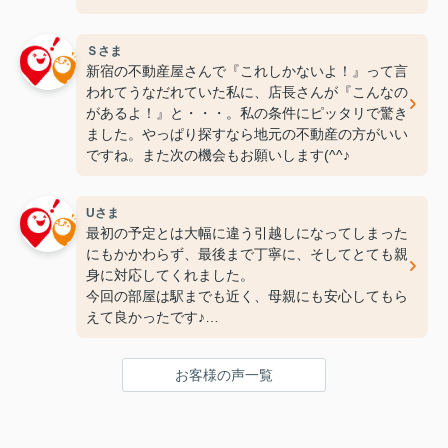
には感動しちゃいました(笑)ここなら長く住めそう
です(^^♪ありがとうございます！
Ｓさま
新宿の不動産屋さんで『これしかないよ！』って言
われてうなだれていた私に、店長さんが『こんなの
があるよ！』と・・・。私の条件にピッタリで驚き
ました。やっぱり探すなら地元の不動産の方がいい
ですね。また次の機会もお願いします(^^♪
Uさま
最初の予定とは大幅に違う引越しになってしまった
にもかかわらず、最後まで丁寧に、そしてとても親
身に対応してくれました。
今回の部屋は駅までも近く、母親にも安心してもら
えて良かったです♪
次の引っ越しも、また竹下さんにお願いしたいと思
ってます！
お客様の声一覧
ありがとうございました(^^♪