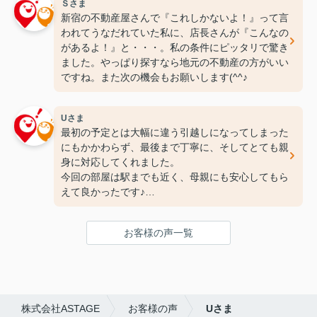
Ｓさま
新宿の不動産屋さんで『これしかないよ！』って言
われてうなだれていた私に、店長さんが『こんなの
があるよ！』と・・・。私の条件にピッタリで驚き
ました。やっぱり探すなら地元の不動産の方がいい
ですね。また次の機会もお願いします(^^♪
Uさま
最初の予定とは大幅に違う引越しになってしまった
にもかかわらず、最後まで丁寧に、そしてとても親
身に対応してくれました。
今回の部屋は駅までも近く、母親にも安心してもら
えて良かったです♪
次の引っ越しも、また竹下さんにお願いしたいと思
ってます！
お客様の声一覧
ありがとうございました(^^♪
株式会社ASTAGE
お客様の声
Uさま