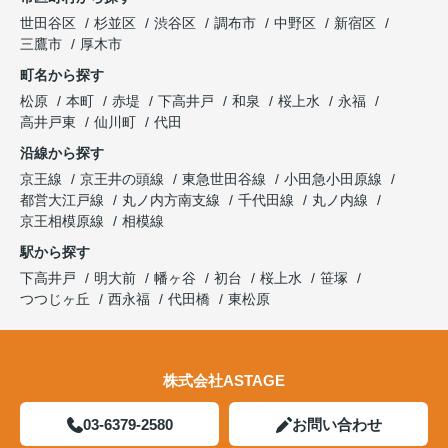
世田谷区
杉並区
渋谷区
調布市
中野区
新宿区
三鷹市
厚木市
町名から探す
松原
本町
赤堤
下高井戸
和泉
桜上水
永福
高井戸東
仙川町
代田
沿線から探す
京王線
京王井の頭線
東急世田谷線
小田急小田原線
都営大江戸線
丸ノ内方南支線
千代田線
丸ノ内線
京王相模原線
相模線
駅から探す
下高井戸
明大前
幡ヶ谷
初台
桜上水
笹塚
つつじヶ丘
西永福
代田橋
東松原
株式会社ASTAGE
03-6379-2580
お問い合わせ