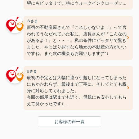
望にもピッタリで、特にウォークインクローゼット
には感動しちゃいました(笑)ここなら長く住めそう
です(^^♪ありがとうございます！
Ｓさま
新宿の不動産屋さんで『これしかないよ！』って言
われてうなだれていた私に、店長さんが『こんなの
があるよ！』と・・・。私の条件にピッタリで驚き
ました。やっぱり探すなら地元の不動産の方がいい
ですね。また次の機会もお願いします(^^♪
Uさま
最初の予定とは大幅に違う引越しになってしまった
にもかかわらず、最後まで丁寧に、そしてとても親
身に対応してくれました。
今回の部屋は駅までも近く、母親にも安心してもら
えて良かったです♪
次の引っ越しも、また竹下さんにお願いしたいと思
ってます！
お客様の声一覧
ありがとうございました(^^♪