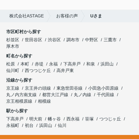
株式会社ASTAGE
お客様の声
Uさま
市区町村から探す
杉並区
世田谷区
渋谷区
調布市
中野区
三鷹市
厚木市
町名から探す
松原
本町
赤堤
永福
下高井戸
和泉
浜田山
仙川町
西つつじケ丘
高井戸東
沿線から探す
京王線
京王井の頭線
東急世田谷線
小田急小田原線
丸ノ内方南支線
都営大江戸線
丸ノ内線
千代田線
京王相模原線
相模線
駅から探す
下高井戸
明大前
幡ヶ谷
西永福
笹塚
つつじヶ丘
永福町
初台
浜田山
仙川