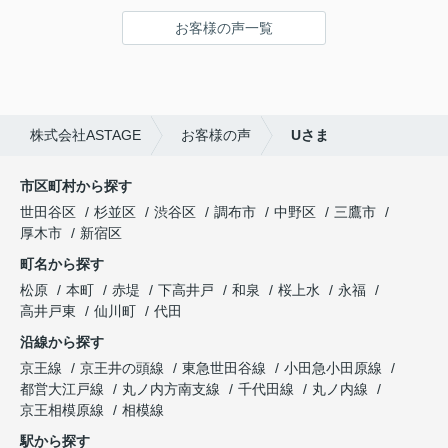
ってます！
お客様の声一覧
ありがとうございました(^^♪
株式会社ASTAGE
お客様の声
Uさま
市区町村から探す
世田谷区
杉並区
渋谷区
調布市
中野区
三鷹市
厚木市
新宿区
町名から探す
松原
本町
赤堤
下高井戸
和泉
桜上水
永福
高井戸東
仙川町
代田
沿線から探す
京王線
京王井の頭線
東急世田谷線
小田急小田原線
都営大江戸線
丸ノ内方南支線
千代田線
丸ノ内線
京王相模原線
相模線
駅から探す