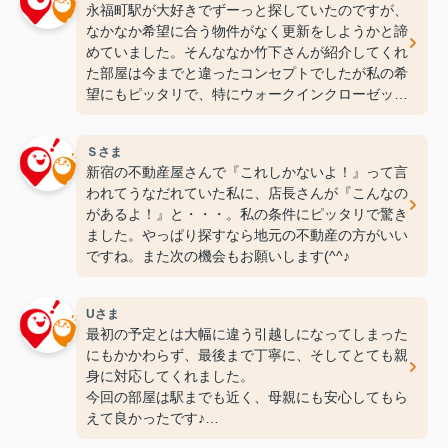
永福町駅が大好きでずーっと探していたのですが、
なかなか希望に合う物件がなく更新をしようかと諦
めていました。そんななか竹下さんが紹介してくれ
た部屋は今までと違ったコンセプトでしたが私の希
望にもピッタリで、特にウォークインクローゼット
には感動しちゃいました(笑)ここなら長く住めそう
です(^^♪ありがとうございます！
Ｓさま
新宿の不動産屋さんで『これしかないよ！』って言
われてうなだれていた私に、店長さんが『こんなの
があるよ！』と・・・。私の条件にピッタリで驚き
ました。やっぱり探すなら地元の不動産の方がいい
ですね。また次の機会もお願いします(^^♪
Uさま
最初の予定とは大幅に違う引越しになってしまった
にもかかわらず、最後まで丁寧に、そしてとても親
身に対応してくれました。
今回の部屋は駅までも近く、母親にも安心してもら
えて良かったです♪
次の引っ越しも、また竹下さんにお願いしたいと思