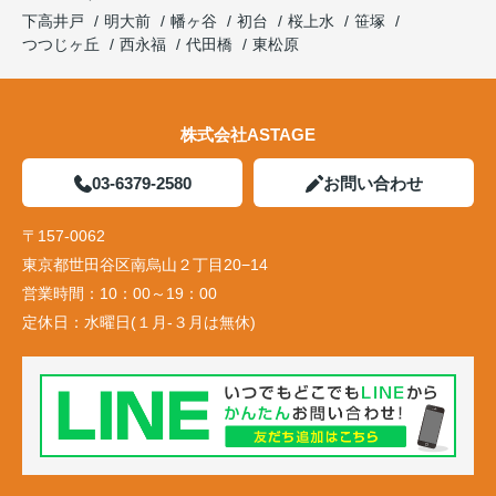
下高井戸
明大前
幡ヶ谷
初台
桜上水
笹塚
つつじヶ丘
西永福
代田橋
東松原
株式会社ASTAGE
03-6379-2580
お問い合わせ
〒157-0062
東京都世田谷区南烏山２丁目20−14
営業時間：
10：00～19：00
定休日：
水曜日(１月-３月は無休)