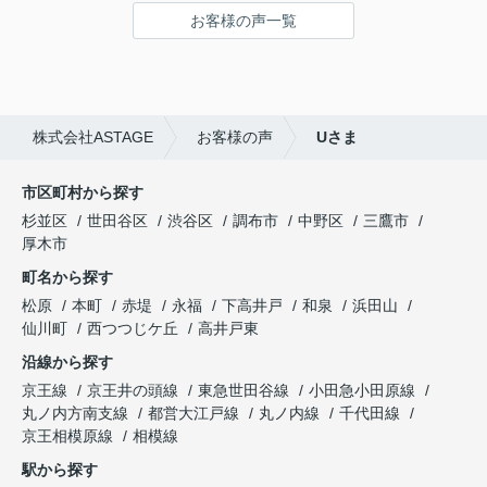
ってます！
お客様の声一覧
ありがとうございました(^^♪
株式会社ASTAGE
お客様の声
Uさま
市区町村から探す
杉並区
世田谷区
渋谷区
調布市
中野区
三鷹市
厚木市
町名から探す
松原
本町
赤堤
永福
下高井戸
和泉
浜田山
仙川町
西つつじケ丘
高井戸東
沿線から探す
京王線
京王井の頭線
東急世田谷線
小田急小田原線
丸ノ内方南支線
都営大江戸線
丸ノ内線
千代田線
京王相模原線
相模線
駅から探す