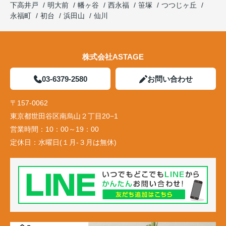
下高井戸
明大前
幡ヶ谷
西永福
笹塚
つつじヶ丘
永福町
初台
浜田山
仙川
株式会社ASTAGE
03-6379-2580
お問い合わせ
〒157-0062
東京都世田谷区南烏山２丁目20−1
営業時間：
10：00～19：00
定休日：
水曜日(１月-３月は無休)