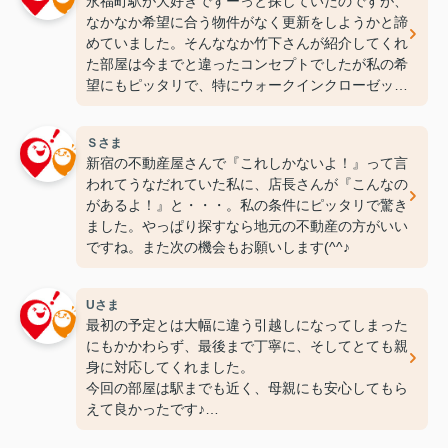
永福町駅が大好きでずーっと探していたのですが、
なかなか希望に合う物件がなく更新をしようかと諦
めていました。そんななか竹下さんが紹介してくれ
た部屋は今までと違ったコンセプトでしたが私の希
望にもピッタリで、特にウォークインクローゼット
には感動しちゃいました(笑)ここなら長く住めそう
です(^^♪ありがとうございます！
Ｓさま
新宿の不動産屋さんで『これしかないよ！』って言
われてうなだれていた私に、店長さんが『こんなの
があるよ！』と・・・。私の条件にピッタリで驚き
ました。やっぱり探すなら地元の不動産の方がいい
ですね。また次の機会もお願いします(^^♪
Uさま
最初の予定とは大幅に違う引越しになってしまった
にもかかわらず、最後まで丁寧に、そしてとても親
身に対応してくれました。
今回の部屋は駅までも近く、母親にも安心してもら
えて良かったです♪
次の引っ越しも、また竹下さんにお願いしたいと思