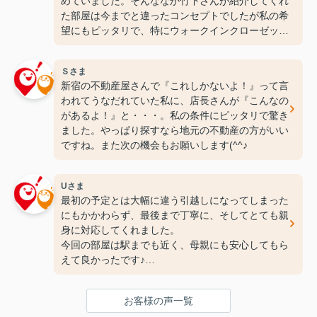
めていました。そんななか竹下さんが紹介してくれ
た部屋は今までと違ったコンセプトでしたが私の希
望にもピッタリで、特にウォークインクローゼット
には感動しちゃいました(笑)ここなら長く住めそう
です(^^♪ありがとうございます！
Ｓさま
新宿の不動産屋さんで『これしかないよ！』って言
われてうなだれていた私に、店長さんが『こんなの
があるよ！』と・・・。私の条件にピッタリで驚き
ました。やっぱり探すなら地元の不動産の方がいい
ですね。また次の機会もお願いします(^^♪
Uさま
最初の予定とは大幅に違う引越しになってしまった
にもかかわらず、最後まで丁寧に、そしてとても親
身に対応してくれました。
今回の部屋は駅までも近く、母親にも安心してもら
えて良かったです♪
次の引っ越しも、また竹下さんにお願いしたいと思
ってます！
お客様の声一覧
ありがとうございました(^^♪