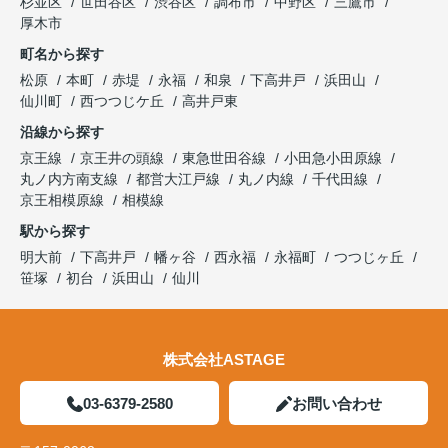
杉並区
世田谷区
渋谷区
調布市
中野区
三鷹市
厚木市
町名から探す
松原
本町
赤堤
永福
和泉
下高井戸
浜田山
仙川町
西つつじケ丘
高井戸東
沿線から探す
京王線
京王井の頭線
東急世田谷線
小田急小田原線
丸ノ内方南支線
都営大江戸線
丸ノ内線
千代田線
京王相模原線
相模線
駅から探す
明大前
下高井戸
幡ヶ谷
西永福
永福町
つつじヶ丘
笹塚
初台
浜田山
仙川
株式会社ASTAGE
03-6379-2580
お問い合わせ