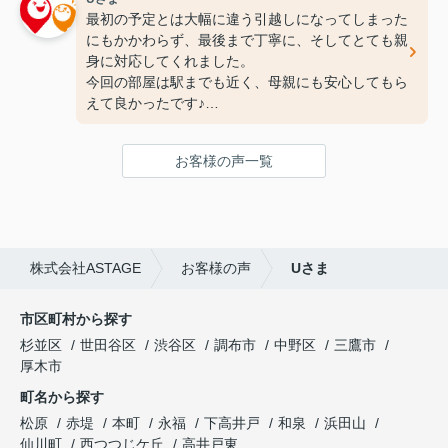
最初の予定とは大幅に違う引越しになってしまった
にもかかわらず、最後まで丁寧に、そしてとても親
身に対応してくれました。
今回の部屋は駅までも近く、母親にも安心してもら
えて良かったです♪
次の引っ越しも、また竹下さんにお願いしたいと思
ってます！
お客様の声一覧
ありがとうございました(^^♪
株式会社ASTAGE
お客様の声
Uさま
市区町村から探す
杉並区
世田谷区
渋谷区
調布市
中野区
三鷹市
厚木市
町名から探す
松原
赤堤
本町
永福
下高井戸
和泉
浜田山
仙川町
西つつじケ丘
高井戸東