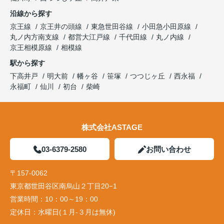
沿線から探す
京王線
京王井の頭線
東急世田谷線
小田急小田原線
丸ノ内方南支線
都営大江戸線
千代田線
丸ノ内線
京王相模原線
相模線
駅から探す
下高井戸
明大前
幡ヶ谷
笹塚
つつじヶ丘
西永福
永福町
仙川
初台
柴崎
株式会社ASTAGE
03-6379-2580
お問い合わせ
〒157-0062
東京都世田谷区南烏山２丁目20−1
営業時間：
10：00～19：00
定休日：
水曜日(１月-３月は無休)