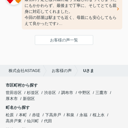
にもかかわらず、最後まで丁寧に、そしてとても親
身に対応してくれました。
今回の部屋は駅までも近く、母親にも安心してもら
えて良かったです♪
次の引っ越しも、また竹下さんにお願いしたいと思
ってます！
お客様の声一覧
ありがとうございました(^^♪
株式会社ASTAGE
お客様の声
Uさま
市区町村から探す
世田谷区
杉並区
渋谷区
調布市
中野区
三鷹市
厚木市
新宿区
町名から探す
松原
本町
赤堤
下高井戸
和泉
永福
桜上水
高井戸東
仙川町
代田