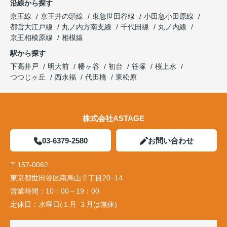
沿線から探す
京王線
京王井の頭線
東急世田谷線
小田急小田原線
都営大江戸線
丸ノ内方南支線
千代田線
丸ノ内線
京王相模原線
相模線
駅から探す
下高井戸
明大前
幡ヶ谷
初台
笹塚
桜上水
つつじヶ丘
西永福
代田橋
東松原
株式会社ASTAGE
03-6379-2580
お問い合わせ
〒157-0062
東京都世田谷区南烏山２丁目20−14
営業時間：
10：00～19：00
定休日：
水曜日(１月-３月は無休)