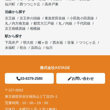
仙川町
西つつじケ丘
高井戸東
沿線から探す
京王線
京王井の頭線
東急世田谷線
小田急小田原線
丸ノ内方南支線
都営大江戸線
丸ノ内線
千代田線
京王相模原線
相模線
駅から探す
下高井戸
明大前
幡ヶ谷
西永福
笹塚
つつじヶ丘
永福町
初台
浜田山
仙川
株式会社ASTAGE
03-6379-2580
お問い合わせ
〒157-0062
東京都世田谷区南烏山２丁目20−1
営業時間：
10：00～19：00
定休日：
水曜日(１月-３月は無休)