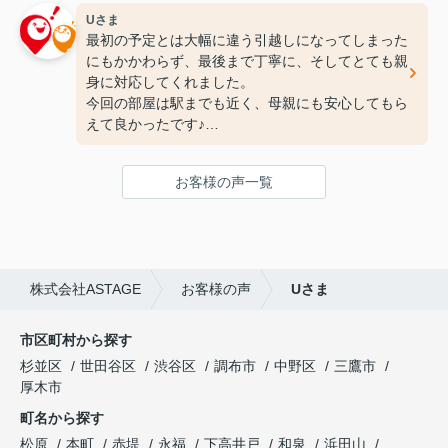
Uさま
最初の予定とは大幅に違う引越しになってしまった
にもかかわらず、最後まで丁寧に、そしてとても親
身に対応してくれました。
今回の部屋は駅までも近く、母親にも安心してもら
えて良かったです♪
次の引っ越しも、また竹下さんにお願いしたいと思
ってます！
お客様の声一覧
ありがとうございました(^^♪
株式会社ASTAGE
お客様の声
Uさま
市区町村から探す
杉並区
世田谷区
渋谷区
調布市
中野区
三鷹市
厚木市
町名から探す
松原
本町
赤堤
永福
下高井戸
和泉
浜田山