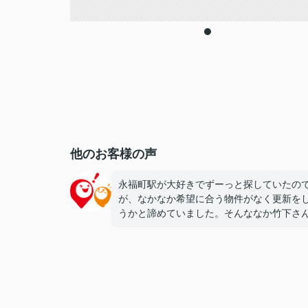
他のお客様の声
永福町駅が大好きでずーっと探していたの
が、なかなか希望に合う物件がなく更新を
うかと諦めていました。そんななか竹下さ
紹介してくれた部屋は今までと違ったコン
トでしたが私の希望にもピッタリで、特に
ークインクローゼットには感動しちゃいま
(笑)ここなら長く住めそうです(^^♪ありがと
ございます！