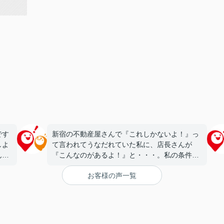
です
新宿の不動産屋さんで『これしかないよ！』っ
しよ
て言われてうなだれていた私に、店長さんが
んが
『こんなのがあるよ！』と・・・。私の条件に
セプ
ピッタリで驚きました。やっぱり探すなら地元
お客様の声一覧
ウォ
の不動産の方がいいですね。また次の機会もお
した
願いします(^^♪
う