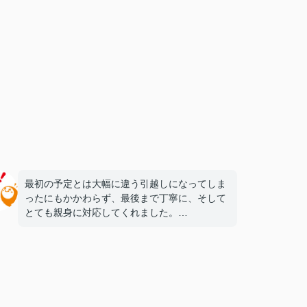
最初の予定とは大幅に違う引越しになってしま
ったにもかかわらず、最後まで丁寧に、そして
とても親身に対応してくれました。
今回の部屋は駅までも近く、母親にも安心して
もらえて良かったです♪
次の引っ越しも、また竹下さんにお願いしたい
と思ってます！
ありがとうございました(^^♪