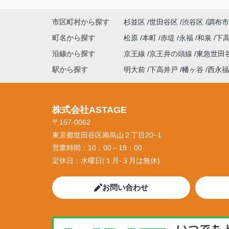
市区町村から探す
杉並区
世田谷区
渋谷区
調布市
町名から探す
松原
本町
赤堤
永福
和泉
下
沿線から探す
京王線
京王井の頭線
東急世田
駅から探す
明大前
下高井戸
幡ヶ谷
西永福
株式会社ASTAGE
〒157-0062
東京都世田谷区南烏山２丁目20−1
営業時間：
10：00～19：00
定休日：
水曜日(１月-３月は無休)
お問い合わせ