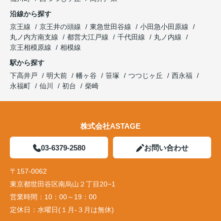
沿線から探す
京王線
京王井の頭線
東急世田谷線
小田急小田原線
丸ノ内方南支線
都営大江戸線
千代田線
丸ノ内線
京王相模原線
相模線
駅から探す
下高井戸
明大前
幡ヶ谷
笹塚
つつじヶ丘
西永福
永福町
仙川
初台
柴崎
株式会社ASTAGE
03-6379-2580
お問い合わせ
〒157-0062
東京都世田谷区南烏山２丁目20−1
営業時間：
10：00～19：00
定休日：
水曜日(１月-３月は無休)