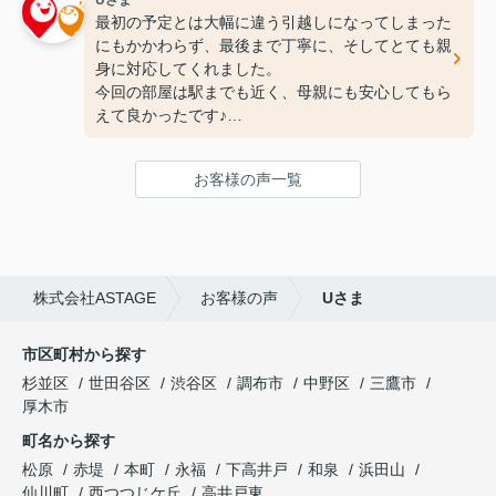
Uさま
最初の予定とは大幅に違う引越しになってしまった
にもかかわらず、最後まで丁寧に、そしてとても親
身に対応してくれました。
今回の部屋は駅までも近く、母親にも安心してもら
えて良かったです♪
次の引っ越しも、また竹下さんにお願いしたいと思
ってます！
お客様の声一覧
ありがとうございました(^^♪
株式会社ASTAGE
お客様の声
Uさま
市区町村から探す
杉並区
世田谷区
渋谷区
調布市
中野区
三鷹市
厚木市
町名から探す
松原
赤堤
本町
永福
下高井戸
和泉
浜田山
仙川町
西つつじケ丘
高井戸東