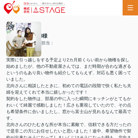
I様
担当：
実際に引っ越しをする予定より2カ月前くらい前から物権を探し
始めましたが、他の不動産屋さんでは、まだ時期が合わな過ぎる
というのもあり良い物件も紹介してもらえず、対応も悪く困って
いました。
北向さんに相談したときに、初めての電話の段階で快く私たち夫
婦を迎えてくれて本当に嬉しかったです！
契約をした物件は、部屋の中に入った瞬間にキッチンがとてもか
わいくて綺麗で感動しました！広さも重視していたので、その点
も希望条件に合いましたし、窓から富士山が見れるなんて最高で
す。
北向さんのひたむきな所が本当に素敵で、信頼できる方だったの
で是非この方にお任せしたいと思いました！途中、希望物件で契
約が出来なそうになってしまいくじけそうになった時も、北向さ