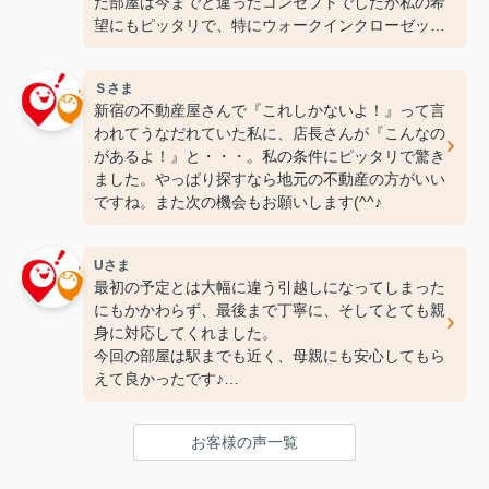
た部屋は今までと違ったコンセプトでしたが私の希
望にもピッタリで、特にウォークインクローゼット
には感動しちゃいました(笑)ここなら長く住めそう
です(^^♪ありがとうございます！
Ｓさま
新宿の不動産屋さんで『これしかないよ！』って言
われてうなだれていた私に、店長さんが『こんなの
があるよ！』と・・・。私の条件にピッタリで驚き
ました。やっぱり探すなら地元の不動産の方がいい
ですね。また次の機会もお願いします(^^♪
Uさま
最初の予定とは大幅に違う引越しになってしまった
にもかかわらず、最後まで丁寧に、そしてとても親
身に対応してくれました。
今回の部屋は駅までも近く、母親にも安心してもら
えて良かったです♪
次の引っ越しも、また竹下さんにお願いしたいと思
ってます！
お客様の声一覧
ありがとうございました(^^♪