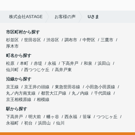
株式会社ASTAGE
お客様の声
Uさま
市区町村から探す
杉並区
世田谷区
渋谷区
調布市
中野区
三鷹市
厚木市
町名から探す
松原
本町
赤堤
永福
下高井戸
和泉
浜田山
仙川町
西つつじケ丘
高井戸東
沿線から探す
京王線
京王井の頭線
東急世田谷線
小田急小田原線
丸ノ内方南支線
都営大江戸線
丸ノ内線
千代田線
京王相模原線
相模線
駅から探す
下高井戸
明大前
幡ヶ谷
西永福
笹塚
つつじヶ丘
永福町
初台
浜田山
仙川