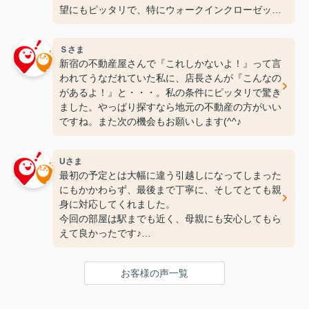
望にもピッタリで、特にウォークインクローゼット
には感動しちゃいました(笑)ここなら長く住めそう
です(^^♪ありがとうございます！
Ｓさま
新宿の不動産屋さんで『これしかないよ！』って言
われてうなだれていた私に、店長さんが『こんなの
があるよ！』と・・・。私の条件にピッタリで驚き
ました。やっぱり探すなら地元の不動産の方がいい
ですね。また次の機会もお願いします(^^♪
Uさま
最初の予定とは大幅に違う引越しになってしまった
にもかかわらず、最後まで丁寧に、そしてとても親
身に対応してくれました。
今回の部屋は駅までも近く、母親にも安心してもら
えて良かったです♪
次の引っ越しも、また竹下さんにお願いしたいと思
ってます！
お客様の声一覧
ありがとうございました(^^♪