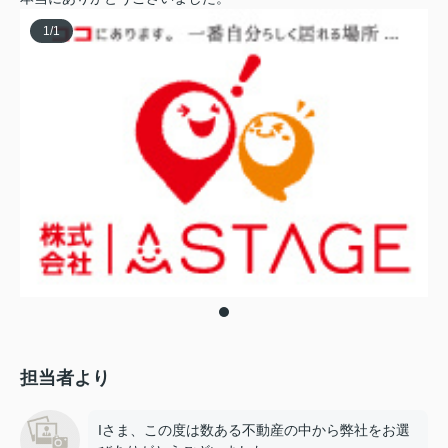
1
/
1
担当者より
Iさま、この度は数ある不動産の中から弊社をお選