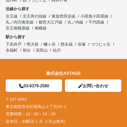
沿線から探す
京王線
京王井の頭線
東急世田谷線
小田急小田原線
丸ノ内方南支線
都営大江戸線
丸ノ内線
千代田線
京王相模原線
相模線
駅から探す
下高井戸
明大前
幡ヶ谷
西永福
笹塚
つつじヶ丘
永福町
初台
浜田山
仙川
株式会社ASTAGE
03-6379-2580
お問い合わせ
〒157-0062
東京都世田谷区南烏山２丁目20−1
営業時間：
10：00～19：00
定休日：
水曜日(１月-３月は無休)