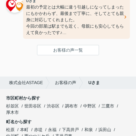
Uさま
最初の予定とは大幅に違う引越しになってしまった
にもかかわらず、最後まで丁寧に、そしてとても親
身に対応してくれました。
今回の部屋は駅までも近く、母親にも安心してもら
えて良かったです♪
次の引っ越しも、また竹下さんにお願いしたいと思
ってます！
お客様の声一覧
ありがとうございました(^^♪
株式会社ASTAGE
お客様の声
Uさま
市区町村から探す
杉並区
世田谷区
渋谷区
調布市
中野区
三鷹市
厚木市
町名から探す
松原
本町
赤堤
永福
下高井戸
和泉
浜田山
仙川町
西つつじケ丘
高井戸東