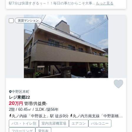
駅7分は快適すぎるぅ～！！毎日の事だからこそ大事...
もっと見る
賃貸マンション
中野区本町
レジ東郷
22
20
万円
管理/共益費-
2階 / 60.45㎡ / 1LDK /築56年
丸ノ内線「中野坂上」駅 徒歩9分
丸ノ内方南支線「中野新橋」駅 徒歩9分
バス・トイレ別
室内洗濯機置場
エアコン
バルコニー
フローリング
電気有