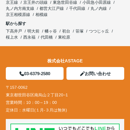
京王線
京王井の頭線
東急世田谷線
小田急小田原線
丸ノ内方南支線
都営大江戸線
千代田線
丸ノ内線
京王相模原線
相模線
駅から探す
下高井戸
明大前
幡ヶ谷
初台
笹塚
つつじヶ丘
桜上水
西永福
代田橋
東松原
株式会社ASTAGE
03-6379-2580
お問い合わせ
〒157-0062
東京都世田谷区南烏山２丁目20−1
営業時間：
10：00～19：00
定休日：
水曜日(１月-３月は無休)