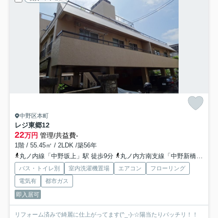
中野区本町
レジ東郷
12
22
万円
管理/共益費-
1階 / 55.45㎡ / 2LDK /築56年
丸ノ内線「中野坂上」駅 徒歩9分
丸ノ内方南支線「中野新橋」駅 徒歩9分
バス・トイレ別
室内洗濯機置場
エアコン
フローリング
電気有
都市ガス
即入居可
リフォーム済みで綺麗に仕上がってます(^_-)-☆陽当たりバッチリ！！