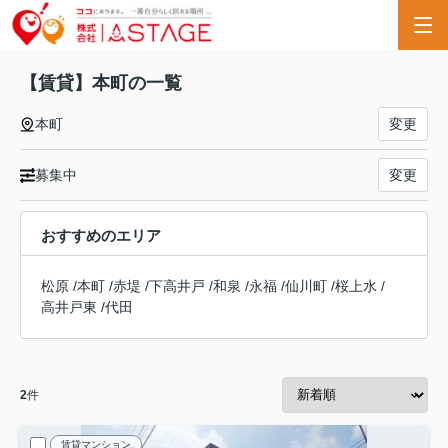
【賃貸】本町の一覧
本町
変更
募集中
変更
おすすめのエリア
松原
/
本町
/
赤堤
/
下高井戸
/
和泉
/
永福
/
仙川町
/
桜上水
/
高井戸東
/
代田
2
件
賃貸マンション