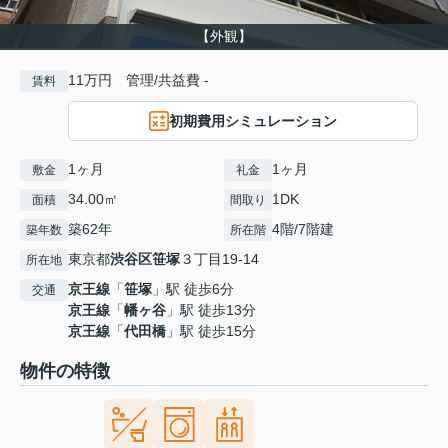
【外観】
11万円 管理/共益費 -
賃料
初期費用シミュレーション
1ヶ月
1ヶ月
敷金
礼金
34.00㎡
1DK
面積
間取り
築62年
4階/7階建
築年数
所在階
東京都
渋谷区
笹塚
３丁目19-14
所在地
京王線
「
笹塚
」駅 徒歩6分
交通
京王線
「
幡ヶ谷
」駅 徒歩13分
京王線
「
代田橋
」駅 徒歩15分
物件の特徴