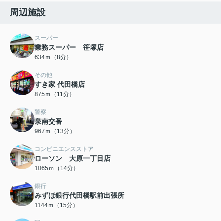
周辺施設
スーパー
業務スーパー 笹塚店
634ｍ（8分）
その他
すき家 代田橋店
875ｍ（11分）
警察
泉南交番
967ｍ（13分）
コンビニエンスストア
ローソン 大原一丁目店
1065ｍ（14分）
銀行
みずほ銀行代田橋駅前出張所
1144ｍ（15分）