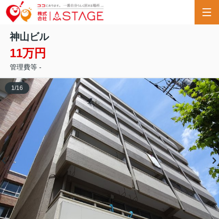
神山ビル
11万円
管理費等 -
1
/
16