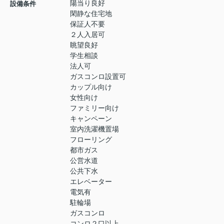
陽当り良好
設備条件
閑静な住宅地
保証人不要
２人入居可
眺望良好
学生相談
法人可
ガスコンロ設置可
カップル向け
女性向け
ファミリー向け
キャンペーン
室内洗濯機置場
フローリング
都市ガス
公営水道
公共下水
エレベーター
電気有
駐輪場
ガスコンロ
コンロ２口以上