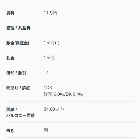
11万円
賃料
-
管理 / 共益費
1ヶ月(-)
敷金(保証金)
1ヶ月
礼金
- / -
償却 / 敷引
1DK
間取り / 詳細
洋室 6.0帖
/
DK 6.4帖
34.00㎡ / -
面積 /
バルコニー面積
南
向き