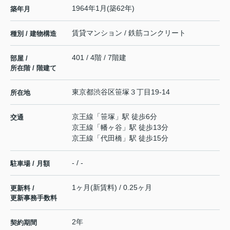
1964年1月(築62年)
築年月
賃貸マンション / 鉄筋コンクリート
種別 / 建物構造
401 / 4階 / 7階建
部屋 /
所在階 / 階建て
東京都
渋谷区
笹塚
３丁目19-14
所在地
京王線
「
笹塚
」駅 徒歩6分
交通
京王線
「
幡ヶ谷
」駅 徒歩13分
京王線
「
代田橋
」駅 徒歩15分
- / -
駐車場 / 月額
1ヶ月(新賃料) / 0.25ヶ月
更新料 /
更新事務手数料
2年
契約期間