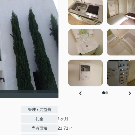
-
管理 / 共益費
1ヶ月
礼金
21.71㎡
専有面積