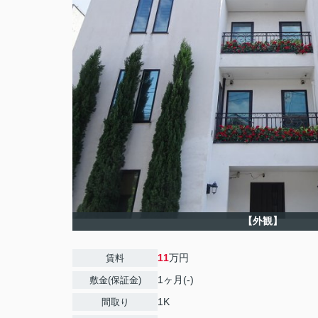
【外観】
11
万円
賃料
1ヶ月(-)
敷金(保証金)
1K
間取り