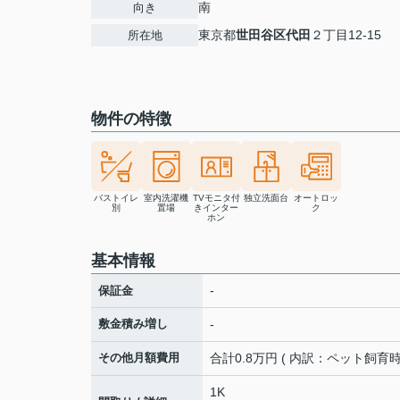
南
向き
東京都
世田谷区
代田
２丁目12-15
所在地
物件の特徴
バストイレ
室内洗濯機
TVモニタ付
独立洗面台
オートロッ
別
置場
きインター
ク
ホン
基本情報
-
保証金
敷金積み増し
-
その他月額費用
合計0.8万円 ( 内訳：ペット飼育
1K