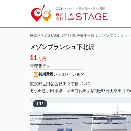
株式会社ASTAGE
自社管理物件一覧
メゾンブランシュ
メゾンブランシュ下北沢
11
万円
管理費等 -
初期費用シミュレーション
東京都
世田谷区
代田
２丁目12-15
小田急小田原線「世田谷代田」駅徒歩7分
京王井の
1
/
15