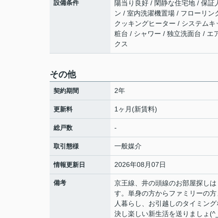
設備条件
陽当り良好 / 閑静な住宅地 / 保証人
ン / 室内洗濯機置場 / フローリング 
クッキングヒーター / システムキッチ
粧台 / シャワー / 独立洗面台 / 
クス
その他
2年
契約期間
1ヶ月(新賃料)
更新料
-
総戸数
一般媒介
取引態様
2026年08月07日
情報更新日
備考
京王線、井の頭線のお部屋探しは「
す。単身の方からファミリーの方
人暮らし、お引越しのタイミング
決し楽しい新生活を送りましょ(^_-)-