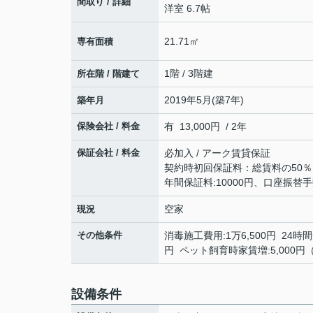
間取り / 詳細
洋室 6.7帖
21.71㎡
専有面積
1階 / 3階建
所在階 / 階建て
2019年5月(築7年)
築年月
保険会社 / 料金
有 13,000円 / 2年
保証会社 / 料金
必加入 / アーク賃貸保証
契約時初回保証料：総賃料の50％
年間保証料:10000円、口座振替手
空家
現況
その他条件
消毒施工費用:1万6,500円 24時間
円 ペット飼育時家賃増:5,000円
設備条件