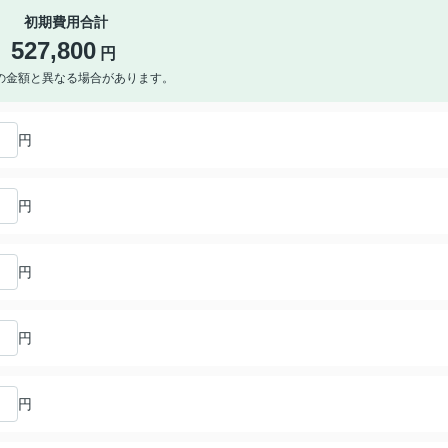
初期費用合計
527,800
円
の金額と異なる場合があります。
円
円
円
円
円