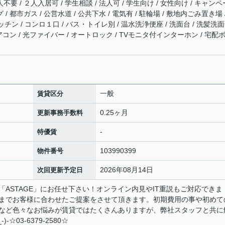
不要 / ２人入居可 / 学生相談 / 法人可 / 学生向け / 女性向け / キャンペ
/ 都市ガス / 公営水道 / 公共下水 / 電気有 / 駐輪場 / 敷地内ごみ置き場 /
ン / コンロ１口 / バス・トイレ別 / 温水洗浄便座 / 洗面台 / 洗髪洗
エアコン / 光ファイバー / オートロック / TVモニタ付インターホン / 宅配
一般
賃貸区分
0.25ヶ月
更新事務手数料
-
特優賃
103990399
物件番号
2026年08月14日
次回更新予定日
ASTAGE」にお任せ下さい！オンライン内見やIT重説もご対応できま
までお客様に合わせたご提案をさせて頂きます。初期費用の事や初めて
など色々なお悩みが賃貸ではたくさんありますが、弊社スタッフと共に
☆03-6379-2580☆