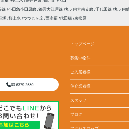
永福
桜上水
高井戸東
仙川町
代田
谷線
小田急小田原線
都営大江戸線
丸ノ内方南支線
千代田線
丸ノ内
笹塚
桜上水
つつじヶ丘
西永福
代田橋
東松原
トップページ
募集中物件
ご入居者様
03-6379-2580
仲介業者様
スタッフ
ブログ
アクセスマップ