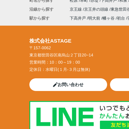
町名から探す
松原
本町
赤堤
下高井戸
和泉
沿線から探す
京王線
京王井の頭線
東急世田
駅から探す
下高井戸
明大前
幡ヶ谷
初台
株式会社ASTAGE
〒157-0062
東京都世田谷区南烏山２丁目20−14
営業時間：
10：00～19：00
定休日：
水曜日(１月-３月は無休)
お問い合わせ