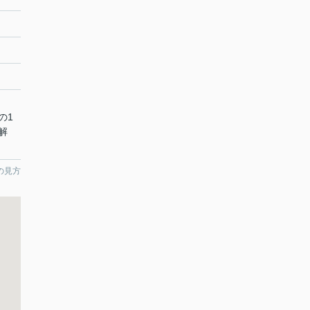
の1
解
の見方