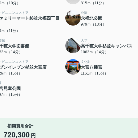
90ｍ（10分）
815ｍ（11分）
ンビニエンスストア
公園
ァミリーマート杉並永福四丁目
永福北公園
979ｍ（13分）
59ｍ（11分）
書館
大学
千穂大学図書館
高千穂大学杉並キャンパス
063ｍ（14分）
1063ｍ（14分）
ンビニエンスストア
文化財
ブンイレブン杉並大宮店
大宮八幡宮
126ｍ（15分）
1161ｍ（15分）
園
宮児童公園
167ｍ（15分）
初期費用合計
720,300
円