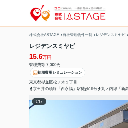
株式会社ASTAGE
自社管理物件一覧
レジデンスミヤビ
レジデンスミヤビ
15.6
万円
管理費等 7,000円
初期費用シミュレーション
東京都
杉並区
松ノ木
１丁目
京王井の頭線「西永福」駅徒歩19分
丸ノ内線「新高
1
/
17