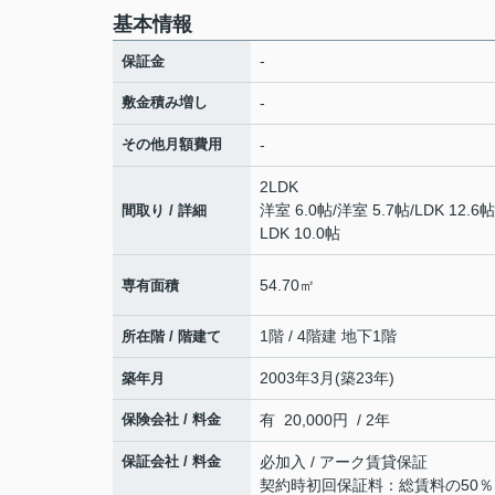
基本情報
-
保証金
敷金積み増し
-
その他月額費用
-
2LDK
洋室 6.0帖
/
洋室 5.7帖
/
LDK 12.6帖
間取り / 詳細
LDK 10.0帖
54.70㎡
専有面積
1階 / 4階建 地下1階
所在階 / 階建て
2003年3月(築23年)
築年月
保険会社 / 料金
有 20,000円 / 2年
保証会社 / 料金
必加入 / アーク賃貸保証
契約時初回保証料：総賃料の50％