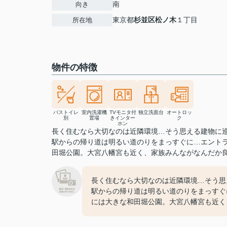
南
向き
東京都
杉並区
松ノ木
１丁目
所在地
物件の特徴
バストイレ
室内洗濯機
TVモニタ付
独立洗面台
オートロッ
別
置場
きインター
ク
ホン
長く住むなら大切なのは近隣環境…そう思える建物に
駅からの帰り道は明るい道のりをまっすぐに…エント
田堀公園。大宮八幡宮も近く、家族みんながなんだか良い気
長く住むなら大切なのは近隣環境…そう思
駅からの帰り道は明るい道のりをまっすぐ
には大きな和田堀公園。大宮八幡宮も近く、