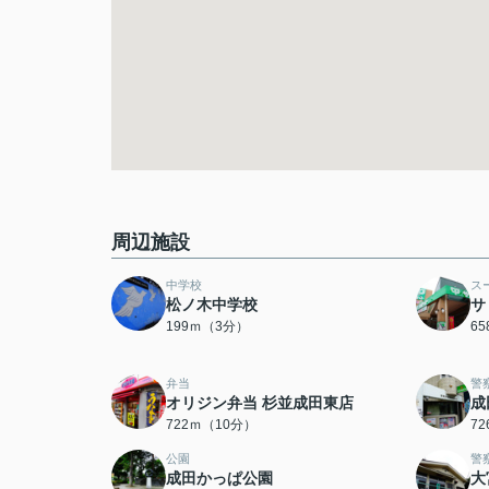
周辺施設
中学校
ス
松ノ木中学校
サ
199ｍ（3分）
6
弁当
警
オリジン弁当 杉並成田東店
成
722ｍ（10分）
7
公園
警
成田かっぱ公園
大