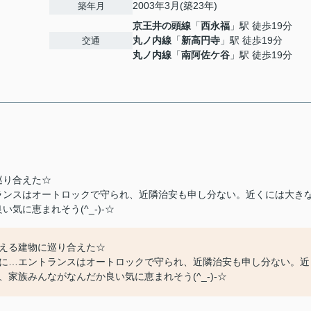
2003年3月(築23年)
築年月
京王井の頭線
「
西永福
」駅 徒歩19分
丸ノ内線
「
新高円寺
」駅 徒歩19分
交通
丸ノ内線
「
南阿佐ケ谷
」駅 徒歩19分
巡り合えた☆
ランスはオートロックで守られ、近隣治安も申し分ない。近くには大き
に恵まれそう(^_-)-☆
える建物に巡り合えた☆
に…エントランスはオートロックで守られ、近隣治安も申し分ない。近
家族みんながなんだか良い気に恵まれそう(^_-)-☆