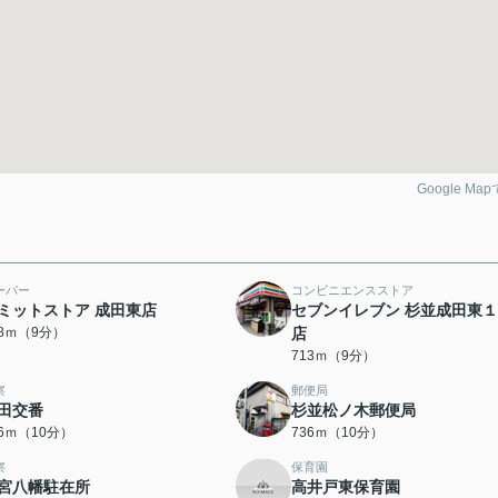
Google Ma
ーパー
コンビニエンスストア
ミットストア 成田東店
セブンイレブン 杉並成田東
58ｍ（9分）
店
713ｍ（9分）
察
郵便局
田交番
杉並松ノ木郵便局
26ｍ（10分）
736ｍ（10分）
察
保育園
宮八幡駐在所
高井戸東保育園