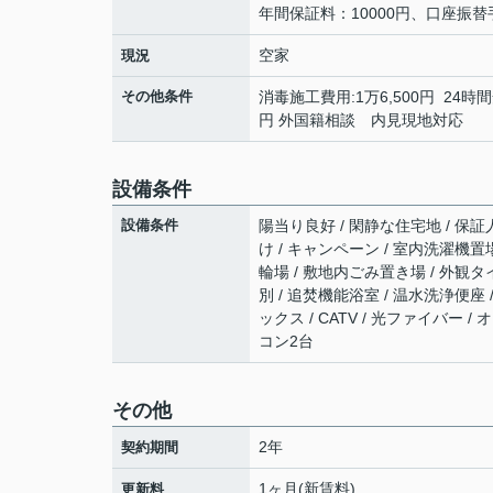
年間保証料：10000円、口座振替
空家
現況
その他条件
消毒施工費用:1万6,500円 24時間
円 外国籍相談 内見現地対応
設備条件
設備条件
陽当り良好 / 閑静な住宅地 / 保証人
け / キャンペーン / 室内洗濯機置場 
輪場 / 敷地内ごみ置き場 / 外観タ
別 / 追焚機能浴室 / 温水洗浄便座 
ックス / CATV / 光ファイバー 
コン2台
その他
2年
契約期間
1ヶ月(新賃料)
更新料