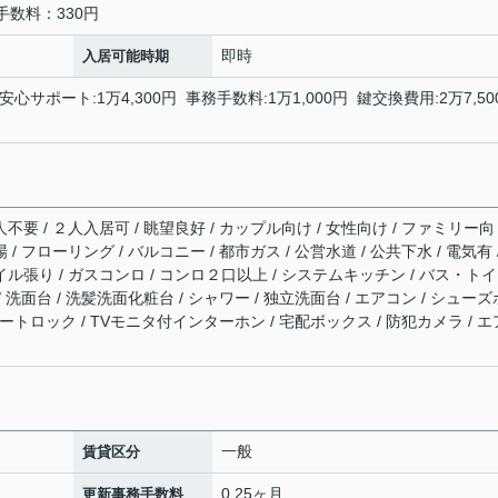
手数料：330円
即時
入居可能時期
安心サポート:1万4,300円 事務手数料:1万1,000円 鍵交換費用:2万7,50
不要 / ２人入居可 / 眺望良好 / カップル向け / 女性向け / ファミリー向
/ フローリング / バルコニー / 都市ガス / 公営水道 / 公共下水 / 電気有 
イル張り / ガスコンロ / コンロ２口以上 / システムキッチン / バス・ト
/ 洗面台 / 洗髪洗面化粧台 / シャワー / 独立洗面台 / エアコン / シューズ
/ オートロック / TVモニタ付インターホン / 宅配ボックス / 防犯カメラ / エ
一般
賃貸区分
0.25ヶ月
更新事務手数料