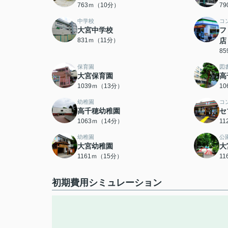
763ｍ（10分）
7
中学校
コ
大宮中学校
フ
831ｍ（11分）
店
8
保育園
図
大宮保育園
高
1039ｍ（13分）
1
幼稚園
コ
高千穂幼稚園
セ
1063ｍ（14分）
1
幼稚園
公
大宮幼稚園
大
1161ｍ（15分）
1
初期費用シミュレーション