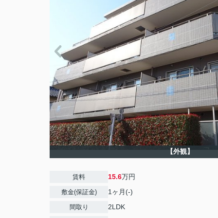
【外観】
15.6
万円
賃料
1ヶ月(-)
敷金(保証金)
2LDK
間取り