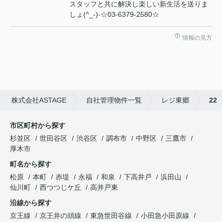
スタッフと共に解決し楽しい新生活を送りま
しょ(^_-)-☆03-6379-2580☆
情報の見方
株式会社ASTAGE
自社管理物件一覧
レジ東郷
22
市区町村から探す
杉並区
世田谷区
渋谷区
調布市
中野区
三鷹市
厚木市
町名から探す
松原
本町
赤堤
永福
和泉
下高井戸
浜田山
仙川町
西つつじケ丘
高井戸東
沿線から探す
京王線
京王井の頭線
東急世田谷線
小田急小田原線