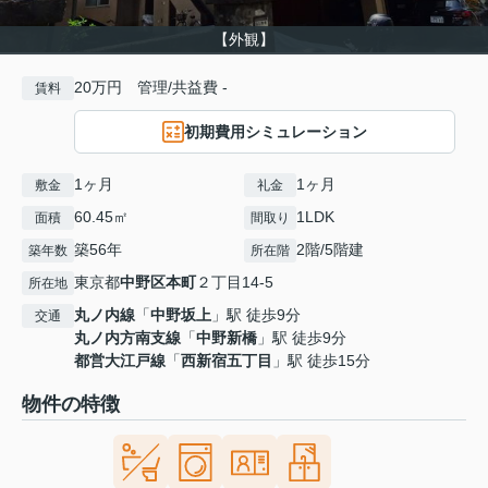
【外観】
20万円 管理/共益費 -
賃料
初期費用シミュレーション
1ヶ月
1ヶ月
敷金
礼金
60.45㎡
1LDK
面積
間取り
築56年
2階/5階建
築年数
所在階
東京都
中野区
本町
２丁目14-5
所在地
丸ノ内線
「
中野坂上
」駅 徒歩9分
交通
丸ノ内方南支線
「
中野新橋
」駅 徒歩9分
都営大江戸線
「
西新宿五丁目
」駅 徒歩15分
物件の特徴