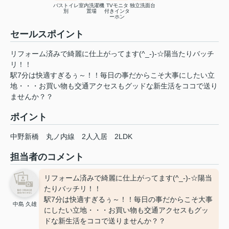
バストイレ
室内洗濯機
TVモニタ
独立洗面台
別
置場
付きインタ
ーホン
セールスポイント
リフォーム済みで綺麗に仕上がってます(^_-)-☆陽当たりバッチ
リ！！
駅7分は快適すぎるぅ～！！毎日の事だからこそ大事にしたい立
地・・・お買い物も交通アクセスもグッドな新生活をココで送り
ませんか？？
ポイント
中野新橋
丸ノ内線
2人入居
2LDK
担当者のコメント
リフォーム済みで綺麗に仕上がってます(^_-)-☆陽当
たりバッチリ！！
駅7分は快適すぎるぅ～！！毎日の事だからこそ大事
中島 久雄
にしたい立地・・・お買い物も交通アクセスもグッ
ドな新生活をココで送りませんか？？