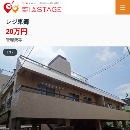
レジ東郷
20万円
管理費等 -
1
/
17