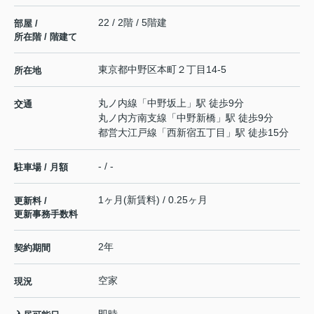
22 / 2階 / 5階建
部屋 /
所在階 / 階建て
東京都
中野区
本町
２丁目14-5
所在地
丸ノ内線
「
中野坂上
」駅 徒歩9分
交通
丸ノ内方南支線
「
中野新橋
」駅 徒歩9分
都営大江戸線
「
西新宿五丁目
」駅 徒歩15分
- / -
駐車場 / 月額
1ヶ月(新賃料) / 0.25ヶ月
更新料 /
更新事務手数料
2年
契約期間
空家
現況