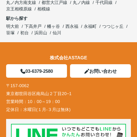
丸ノ内方南支線
都営大江戸線
丸ノ内線
千代田線
京王相模原線
相模線
駅から探す
明大前
下高井戸
幡ヶ谷
西永福
永福町
つつじヶ丘
笹塚
初台
浜田山
仙川
株式会社ASTAGE
03-6379-2580
お問い合わせ
〒157-0062
東京都世田谷区南烏山２丁目20−1
営業時間：
10：00～19：00
定休日：
水曜日(１月-３月は無休)