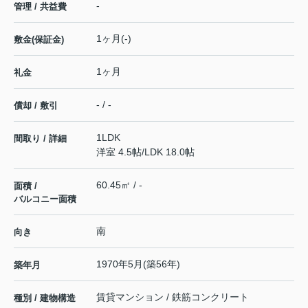
-
管理 / 共益費
1ヶ月(-)
敷金(保証金)
1ヶ月
礼金
- / -
償却 / 敷引
1LDK
間取り / 詳細
洋室 4.5帖
/
LDK 18.0帖
60.45㎡ / -
面積 /
バルコニー面積
南
向き
1970年5月(築56年)
築年月
賃貸マンション / 鉄筋コンクリート
種別 / 建物構造