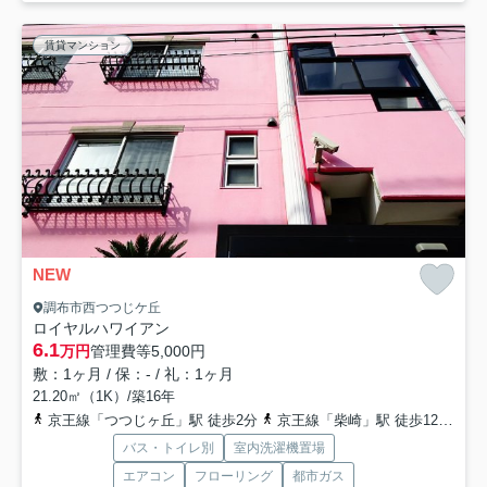
賃貸マンション
NEW
調布市西つつじケ丘
ロイヤルハワイアン
6.1
万円
管理費等
5,000円
敷：1ヶ月 / 保：- / 礼：1ヶ月
21.20㎡（1K）/築16年
京王線「つつじヶ丘」駅 徒歩2分
京王線「柴崎」駅 徒歩12分
京
バス・トイレ別
室内洗濯機置場
エアコン
フローリング
都市ガス