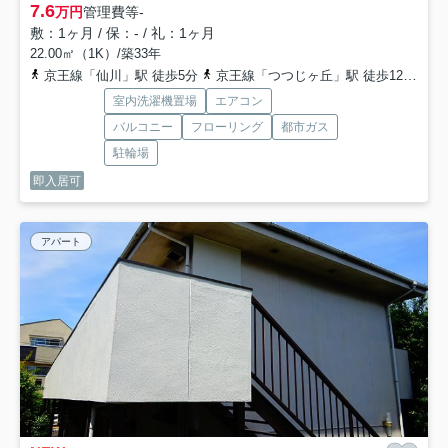
7.6
万円
管理費等
-
敷：1ヶ月 / 保：- / 礼：1ヶ月
22.00㎡（1K）/築33年
京王線「仙川」駅 徒歩5分
京王線「つつじヶ丘」駅 徒歩12分
京
室内洗濯機置場
エアコン
バルコニー
フローリング
都市ガス
駐輪場
即入居可
アパート