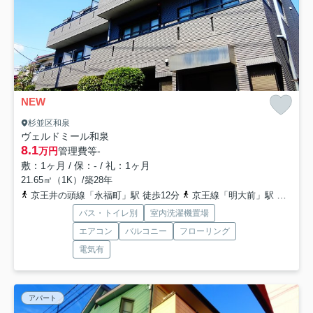
NEW
杉並区和泉
ヴェルドミール和泉
8.1
万円
管理費等
-
敷：1ヶ月 / 保：- / 礼：1ヶ月
21.65㎡（1K）/築28年
京王井の頭線「永福町」駅 徒歩12分
京王線「明大前」駅 徒歩17分
バス・トイレ別
室内洗濯機置場
エアコン
バルコニー
フローリング
電気有
アパート