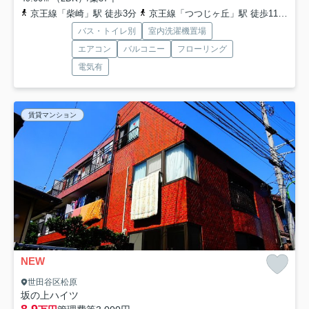
京王線「柴崎」駅 徒歩3分
京王線「つつじヶ丘」駅 徒歩11分
京
バス・トイレ別
室内洗濯機置場
エアコン
バルコニー
フローリング
電気有
賃貸マンション
NEW
世田谷区松原
坂の上ハイツ
8.9