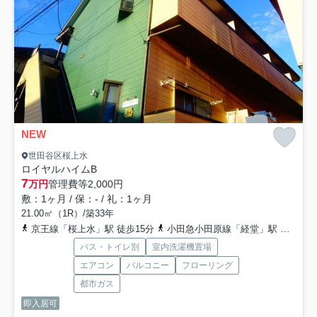
NEW
世田谷区桜上水
ロイヤルハイムB
7
万円
管理費等
2,000円
敷：1ヶ月 / 保：- / 礼：1ヶ月
21.00㎡（1R）/築33年
京王線「桜上水」駅 徒歩15分
小田急小田原線「経堂」駅 徒歩16分
バス・トイレ別
室内洗濯機置場
エアコン
バルコニー
フローリング
都市ガス
即入居可