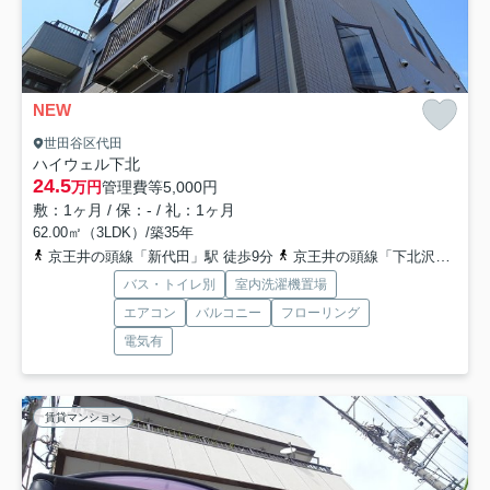
NEW
世田谷区代田
ハイウェル下北
24.5
万円
管理費等
5,000円
敷：1ヶ月 / 保：- / 礼：1ヶ月
62.00㎡（3LDK）/築35年
京王井の頭線「新代田」駅 徒歩9分
京王井の頭線「下北沢」駅 徒歩10分
バス・トイレ別
室内洗濯機置場
エアコン
バルコニー
フローリング
電気有
賃貸マンション