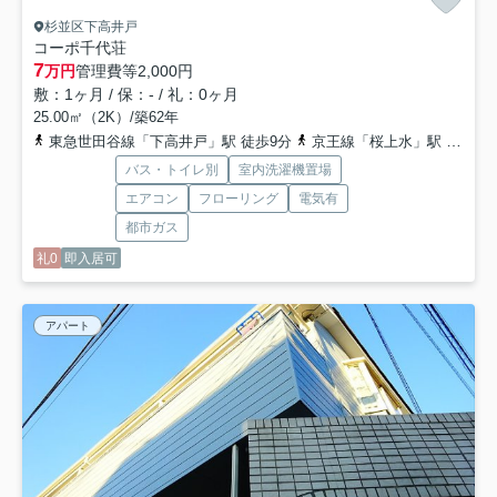
杉並区下高井戸
コーポ千代荘
7
万円
管理費等
2,000円
敷：1ヶ月 / 保：- / 礼：0ヶ月
25.00㎡（2K）/築62年
東急世田谷線「下高井戸」駅 徒歩9分
京王線「桜上水」駅 徒歩12分
バス・トイレ別
室内洗濯機置場
エアコン
フローリング
電気有
都市ガス
礼0
即入居可
アパート