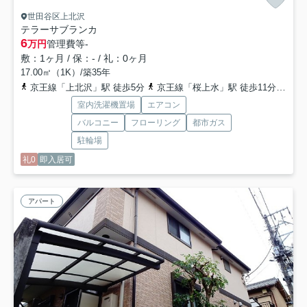
世田谷区上北沢
テラーサブランカ
6
万円
管理費等
-
敷：1ヶ月 / 保：- / 礼：0ヶ月
17.00㎡（1K）/築35年
京王線「上北沢」駅 徒歩5分
京王線「桜上水」駅 徒歩11分
京王
室内洗濯機置場
エアコン
バルコニー
フローリング
都市ガス
駐輪場
礼0
即入居可
アパート