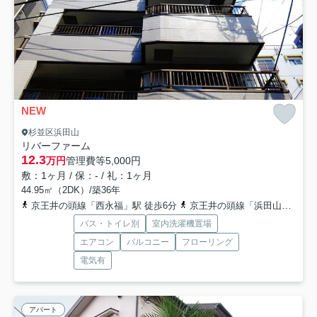
NEW
杉並区浜田山
リバーファーム
12.3
万円
管理費等
5,000円
敷：1ヶ月 / 保：- / 礼：1ヶ月
44.95㎡（2DK）/築36年
京王井の頭線「西永福」駅 徒歩6分
京王井の頭線「浜田山」駅 徒歩10分
バス・トイレ別
室内洗濯機置場
エアコン
バルコニー
フローリング
電気有
アパート