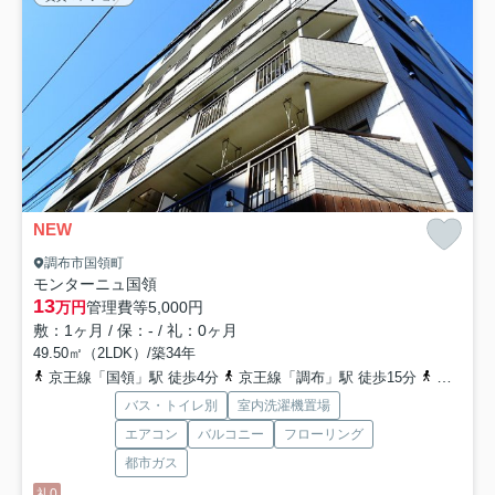
NEW
調布市国領町
モンターニュ国領
13
万円
管理費等
5,000円
敷：1ヶ月 / 保：- / 礼：0ヶ月
49.50㎡（2LDK）/築34年
京王線「国領」駅 徒歩4分
京王線「調布」駅 徒歩15分
京王線「柴崎」駅 徒歩15分
バス・トイレ別
室内洗濯機置場
エアコン
バルコニー
フローリング
都市ガス
礼0