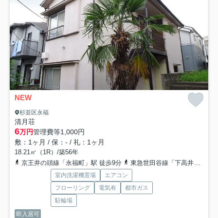
NEW
杉並区永福
清月荘
6
万円
管理費等
1,000円
敷：1ヶ月 / 保：- / 礼：1ヶ月
18.21㎡（1R）/築56年
京王井の頭線「永福町」駅 徒歩9分
東急世田谷線「下高井戸」駅 徒歩11分
室内洗濯機置場
エアコン
フローリング
電気有
都市ガス
駐輪場
即入居可