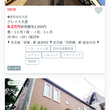
NEW
世田谷区大原
グレイス大原
8.2
万円
管理費等
2,000円
敷：1ヶ月 / 保：- / 礼：1ヶ月
20.00㎡（1K）/築22年
京王線「笹塚」駅 徒歩6分
京王線「代田橋」駅 徒歩11分
小田急
バス・トイレ別
室内洗濯機置場
エアコン
バルコニー
フローリング
電気有
即入居可
アパート