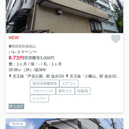
NEW
世田谷区南烏山
パレスマーシー
8.7
万円
管理費等
3,000円
敷：1ヶ月 / 保：- / 礼：1ヶ月
28.08㎡（2K）/築36年
京王線「芦花公園」駅 徒歩2分
京王線「八幡山」駅 徒歩10分
京
室内洗濯機置場
エアコン
フローリング
都市ガス
駐輪場
シャワー
即入居可
アパート