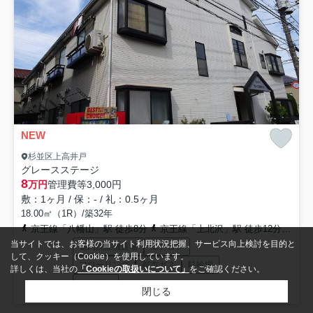
NEW
杉並区上高井戸
グレースステージ
8
万円
管理費等
3,000円
敷：1ヶ月 / 保：- / 礼：0.5ヶ月
18.00㎡（1R）/築32年
京王線「八幡山」駅 徒歩8分
京王線「上北沢」駅 徒歩12分
京王
当サイトでは、お客様の当サイト利用状況把握、サービス向上検討を目的と
室内洗濯機置場
エアコン
して、クッキー（Cookie）を使用しています。
フローリング
都市ガス
駐輪場
詳しくは、当社の
「Cookieの取扱いについて」
をご確認ください。
シャワー
閉じる