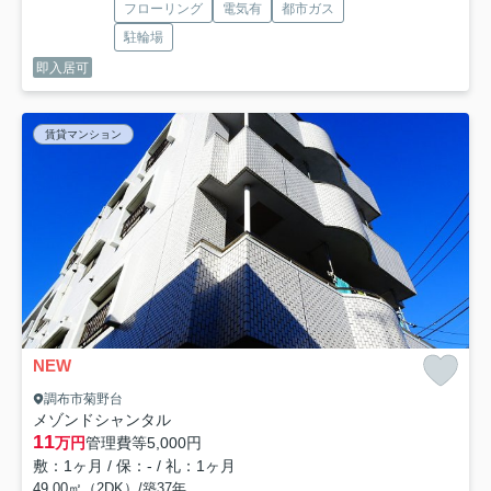
フローリング
電気有
都市ガス
駐輪場
即入居可
賃貸マンション
NEW
調布市菊野台
メゾンドシャンタル
11
万円
管理費等
5,000円
敷：1ヶ月 / 保：- / 礼：1ヶ月
49.00㎡（2DK）/築37年