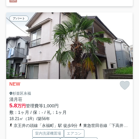
アパート
NEW
杉並区永福
清月荘
5.8
万円
管理費等
1,000円
敷：1ヶ月 / 保：- / 礼：1ヶ月
18.21㎡（1R）/築56年
京王井の頭線「永福町」駅 徒歩9分
東急世田谷線「下高井戸」駅 徒歩11分
室内洗濯機置場
エアコン