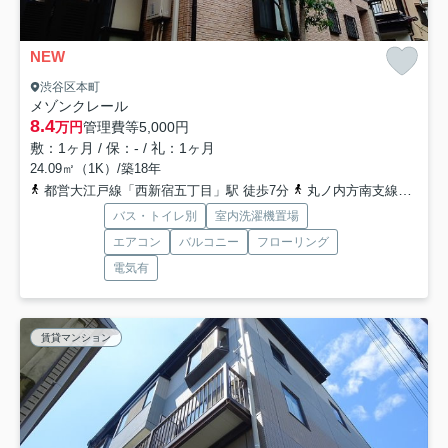
NEW
渋谷区本町
メゾンクレール
8.4
万円
管理費等
5,000円
敷：1ヶ月 / 保：- / 礼：1ヶ月
24.09㎡（1K）/築18年
都営大江戸線「西新宿五丁目」駅 徒歩7分
丸ノ内方南支線「中野新橋」駅 徒歩14分
バス・トイレ別
室内洗濯機置場
エアコン
バルコニー
フローリング
電気有
賃貸マンション