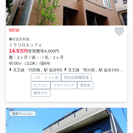
NEW
杉並区和泉
ミラコロエッフェ
14.5
万円
管理費等
4,000円
敷：1ヶ月 / 保：- / 礼：1ヶ月
40.00㎡（1LDK）/築6年
京王線「代田橋」駅 徒歩9分
京王線「明大前」駅 徒歩14分
京王
バス・トイレ別
室内洗濯機置場
エアコン
フローリング
電気有
都市ガス
賃貸マンション