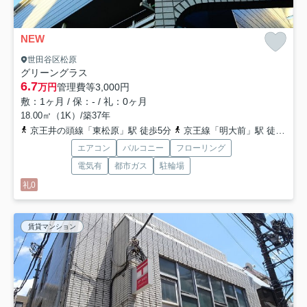
NEW
世田谷区松原
グリーングラス
6.7
万円
管理費等
3,000円
敷：1ヶ月 / 保：- / 礼：0ヶ月
18.00㎡（1K）/築37年
京王井の頭線「東松原」駅 徒歩5分
京王線「明大前」駅 徒歩10分
エアコン
バルコニー
フローリング
電気有
都市ガス
駐輪場
礼0
賃貸マンション