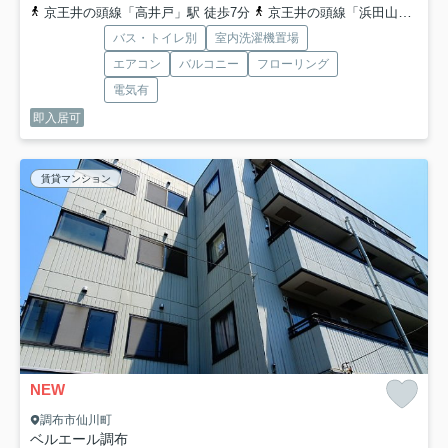
京王井の頭線「高井戸」駅 徒歩7分
京王井の頭線「浜田山」駅 徒歩11分
バス・トイレ別
室内洗濯機置場
エアコン
バルコニー
フローリング
電気有
即入居可
賃貸マンション
NEW
調布市仙川町
ベルエール調布