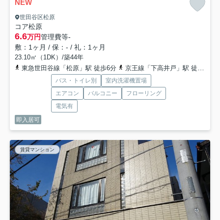
NEW
世田谷区松原
コア松原
6.6
万円
管理費等
-
敷：1ヶ月 / 保：- / 礼：1ヶ月
23.10㎡（1DK）/築44年
東急世田谷線「松原」駅 徒歩6分
京王線「下高井戸」駅 徒歩11分
バス・トイレ別
室内洗濯機置場
エアコン
バルコニー
フローリング
電気有
即入居可
賃貸マンション