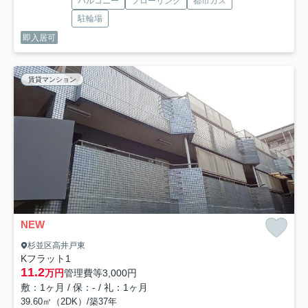
バルコニー
フローリング
都市ガス
駐輪場
即入居可
賃貸マンション
NEW
杉並区高井戸東
Kフラット1
11.2
万円
管理費等
3,000円
敷：1ヶ月 / 保：- / 礼：1ヶ月
39.60㎡（2DK）/築37年