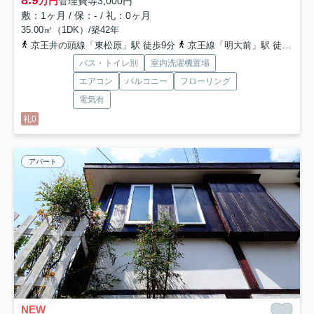
万円
管理費等
3,000円
敷：1ヶ月 / 保：- / 礼：0ヶ月
35.00㎡（1DK）/築42年
京王井の頭線「東松原」駅 徒歩9分
京王線「明大前」駅 徒歩12分
バス・トイレ別
室内洗濯機置場
エアコン
バルコニー
フローリング
電気有
礼0
アパート
NEW