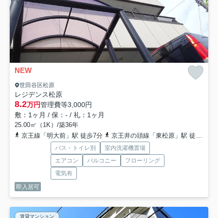
NEW
世田谷区松原
レジデンス松原
8.2
万円
管理費等
3,000円
敷：1ヶ月 / 保：- / 礼：1ヶ月
25.00㎡（1K）/築36年
京王線「明大前」駅 徒歩7分
京王井の頭線「東松原」駅 徒歩9分
バス・トイレ別
室内洗濯機置場
エアコン
バルコニー
フローリング
電気有
即入居可
賃貸マンション