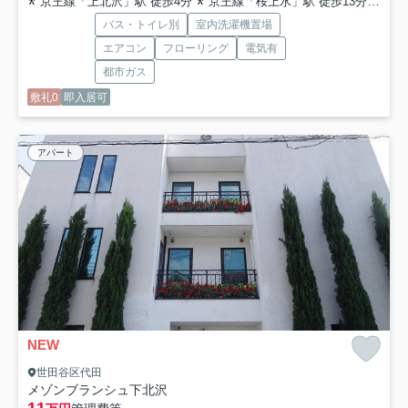
京王線「上北沢」駅 徒歩4分
京王線「桜上水」駅 徒歩13分
京王
バス・トイレ別
室内洗濯機置場
エアコン
フローリング
電気有
都市ガス
敷礼0
即入居可
アパート
NEW
世田谷区代田
メゾンブランシュ下北沢