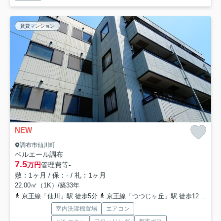
賃貸マンション
NEW
調布市仙川町
ベルエール調布
7.5
万円
管理費等
-
敷：1ヶ月 / 保：- / 礼：1ヶ月
22.00㎡（1K）/築33年
京王線「仙川」駅 徒歩5分
京王線「つつじヶ丘」駅 徒歩12分
京
室内洗濯機置場
エアコン