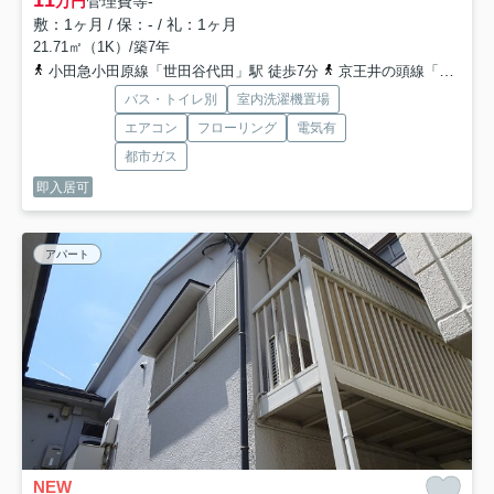
11
万円
管理費等
-
敷：1ヶ月 / 保：- / 礼：1ヶ月
21.71㎡（1K）/築7年
小田急小田原線「世田谷代田」駅 徒歩7分
京王井の頭線「下北沢」駅 徒歩9分
バス・トイレ別
室内洗濯機置場
エアコン
フローリング
電気有
都市ガス
即入居可
アパート
NEW