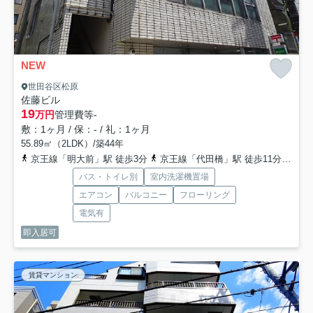
NEW
世田谷区松原
佐藤ビル
19
万円
管理費等
-
敷：1ヶ月 / 保：- / 礼：1ヶ月
55.89㎡（2LDK）/築44年
京王線「明大前」駅 徒歩3分
京王線「代田橋」駅 徒歩11分
京王
バス・トイレ別
室内洗濯機置場
エアコン
バルコニー
フローリング
電気有
即入居可
賃貸マンション