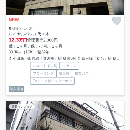
NEW
渋谷区代々木
ロイヤルパレス代々木
12.3
万円
管理費等
2,000円
敷：1ヶ月 / 保：- / 礼：1ヶ月
30.36㎡（1DK）/築32年
小田急小田原線「参宮橋」駅 徒歩6分
京王線「初台」駅 徒歩7分
バス・トイレ別
エアコン
フローリング
電気有
都市ガス
TVモニタ付インターホン
即入居可
賃貸マンション