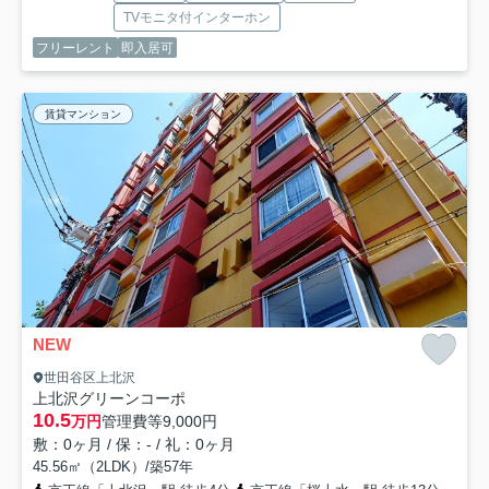
TVモニタ付インターホン
フリーレント
即入居可
賃貸マンション
NEW
世田谷区上北沢
上北沢グリーンコーポ
10.5
万円
管理費等
9,000円
敷：0ヶ月 / 保：- / 礼：0ヶ月
45.56㎡（2LDK）/築57年