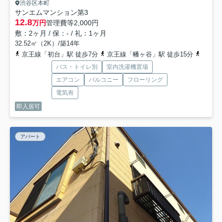
渋谷区本町
サンエムマンション第3
12.8
万円
管理費等
2,000円
敷：2ヶ月 / 保：- / 礼：1ヶ月
32.52㎡（2K）/築14年
京王線「初台」駅 徒歩7分
京王線「幡ヶ谷」駅 徒歩15分
京王線
バス・トイレ別
室内洗濯機置場
エアコン
バルコニー
フローリング
電気有
即入居可
アパート